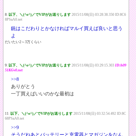
8:
以下、＼(^o^)／でVIPがお送りします
2015/11/08(日) 03:28:38.350 ID:8C6
8PSaA0.net
銃はこだわりとかなければマルイ買えば良いと思う
よ
だいたい2～3万くらい
9:
以下、＼(^o^)／でVIPがお送りします
2015/11/08(日) 03:29:15.303
ID:h09
51KGv0.net
>>8
ありがとう
一丁買えばいいのかな最初は
11:
以下、＼(^o^)／でVIPがお送りします
2015/11/08(日) 03:32:54.492 ID:8C
68PSaA0.net
>>9
そうだねあとバッテリーと充電器とマガジンをなん