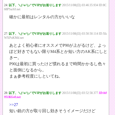
24:
以下、＼(^o^)／でVIPがお送りします
2015/11/08(日) 03:46:35.934 ID:8C
68PSaA0.net
確かに最初はレンタルの方がいいな
27:
以下、＼(^o^)／でVIPがお送りします
2015/11/08(日) 03:50:50.114 ID:Xk
WXPoKMd.net
あとよく初心者にオススメでP90が上がるけど、よっ
ぽど好きでもない限りM4系とか短い方のAK系にしと
きー。
P90は最初に買ったけど慣れるまで時間かかるし色々
と面倒になるから。
まぁ参考程度にしといてね。
28:
以下、＼(^o^)／でVIPがお送りします
2015/11/08(日) 03:52:58.377
ID:h0
951KGv0.net
>>27
短い銃の方が取り回し効きそうイメージだけど