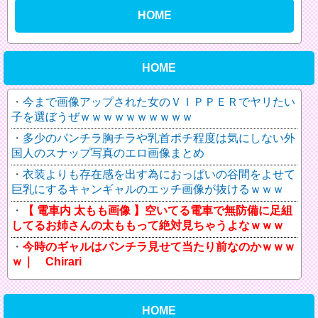
HOME
HOME
今まで画像アップされた女のＶＩＰＰＥＲでヤリたい
子を選ぼうぜｗｗｗｗｗｗｗｗｗｗ
多少のパンチラ胸チラや乳首ポチ程度は気にしない外
国人のスナップ写真のエロ画像まとめ
衣装よりも存在感を出す為におっぱいの谷間をよせて
巨乳にするキャンギャルのエッチ画像が抜けるｗｗｗ
【 電車内 太もも画像 】空いてる電車で無防備に足組
してるお姉さんの太ももって絶対見ちゃうよなｗｗｗ
今時のギャルはパンチラ見せて当たり前なのかｗｗｗ
ｗ｜ Chirari
HOME