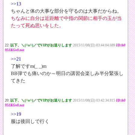
>>13
ちゃんと体の大事な部分を守るのは大事だからね。
ちなみに自分は近距離で中指の関節に相手の玉が当
たって死ぬ思いをした。
22:
以下、＼(^o^)／でVIPがお送りします
2015/11/08(日) 03:44:04.689
ID:h0
951KGv0.net
>>21
了解ですm(_ _)m
BB弾でも痛いのか～明日の講習会楽しみ半分緊張し
てきた
20:
以下、＼(^o^)／でVIPがお送りします
2015/11/08(日) 03:42:34.815
ID:h0
951KGv0.net
>>19
服は後回しで行く