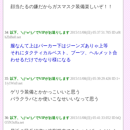
顔当たるの嫌だからガスマスク装備楽しいぞ！！
34:
以下、＼(^o^)／でVIPがお送りします
2015/11/08(日) 05:37:51.705 ID:z9l
hZhBn0.net
服なんて上はパーカー下はジーンズありゃ上等
それにタクティカルベスト、ブーツ、ヘルメット合
わせるだけでかなり様になる
35:
以下、＼(^o^)／でVIPがお送りします
2015/11/08(日) 05:39:29.426 ID:1×
1/y1Wx0.net
ゲリラ装備とかかっこいいと思う
バラクラバとか使いこなせいいなって思う
36:
以下、＼(^o^)／でVIPがお送りします
2015/11/08(日) 05:41:33.052 ID:hQ
O5N3sHa.net