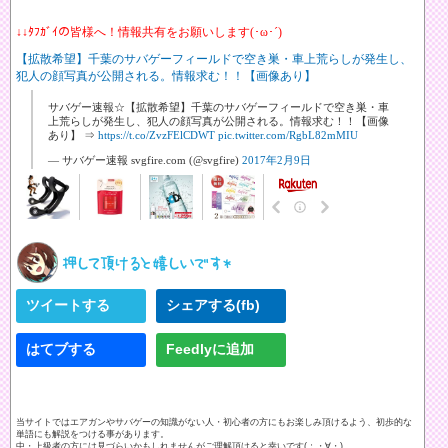
↓↓ﾀﾌｶﾞｲの皆様へ！情報共有をお願いします(･ω･´)
【拡散希望】千葉のサバゲーフィールドで空き巣・車上荒らしが発生し、
犯人の顔写真が公開される。情報求む！！【画像あり】
サバゲー速報☆【拡散希望】千葉のサバゲーフィールドで空き巣・車
上荒らしが発生し、犯人の顔写真が公開される。情報求む！！【画像
あり】 ⇒
https://t.co/ZvzFElCDWT
pic.twitter.com/RgbL82mMIU
— サバゲー速報 svgfire.com (@svgfire)
2017年2月9日
ツイートする
シェアする(fb)
はてブする
Feedlyに追加
当サイトではエアガンやサバゲーの知識がない人・初心者の方にもお楽しみ頂けるよう、初歩的な
単語にも解説をつける事があります。
中・上級者の方には見づらいかもしれませんがご理解頂けると幸いです(；・∀・)