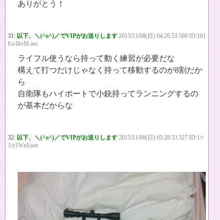
ありがとう！
31:
以下、＼(^o^)／でVIPがお送りします
2015/11/08(日) 04:26:53.569 ID:161
EwIhvM.net
ライフル使うなら持って動く練習が必要だな
構えて打つだけじゃなく持って移動するのが8割だか
ら
自衛隊もハイポートで小銃持ってランニングするの
が基本だからな
32:
以下、＼(^o^)／でVIPがお送りします
2015/11/08(日) 05:28:33.327 ID:1×
1/y1Wx0.net