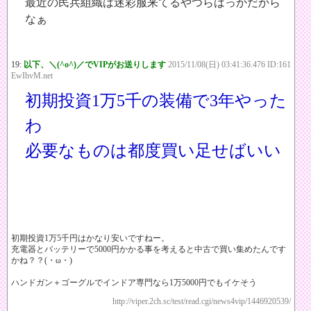
最近の民兵組織は迷彩服来てるやつらばっかだから
なぁ
19:
以下、＼(^o^)／でVIPがお送りします
2015/11/08(日) 03:41:36.476 ID:161
EwIhvM.net
初期投資1万5千の装備で3年やった
わ
必要なものは都度買い足せばいい
初期投資1万5千円はかなり安いですねー。
充電器とバッテリーで5000円かかる事を考えると中古で買い集めたんです
かね？？(・ω・)
ハンドガン＋ゴーグルでインドア専門なら1万5000円でもイケそう
http://viper.2ch.sc/test/read.cgi/news4vip/1446920539/