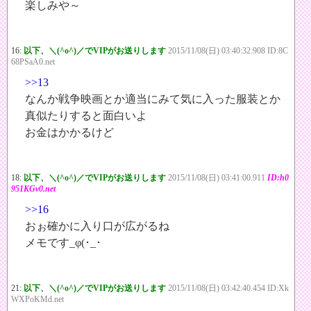
楽しみや～
16:
以下、＼(^o^)／でVIPがお送りします
2015/11/08(日) 03:40:32.908 ID:8C
68PSaA0.net
>>13
なんか戦争映画とか適当にみて気に入った服装とか
真似たりすると面白いよ
お金はかかるけど
18:
以下、＼(^o^)／でVIPがお送りします
2015/11/08(日) 03:41:00.911
ID:h0
951KGv0.net
>>16
おぉ確かに入り口が広がるね
メモです_φ(･_･
21:
以下、＼(^o^)／でVIPがお送りします
2015/11/08(日) 03:42:40.454 ID:Xk
WXPoKMd.net