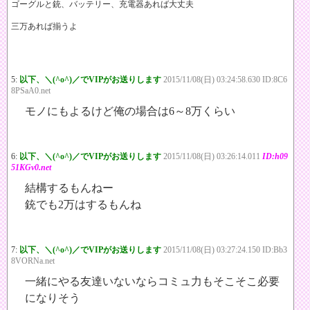
ゴーグルと銃、バッテリー、充電器あれば大丈夫
三万あれば揃うよ
5:
以下、＼(^o^)／でVIPがお送りします
2015/11/08(日) 03:24:58.630 ID:8C6
8PSaA0.net
モノにもよるけど俺の場合は6～8万くらい
6:
以下、＼(^o^)／でVIPがお送りします
2015/11/08(日) 03:26:14.011
ID:h09
51KGv0.net
結構するもんねー
銃でも2万はするもんね
7:
以下、＼(^o^)／でVIPがお送りします
2015/11/08(日) 03:27:24.150 ID:Bb3
8VORNa.net
一緒にやる友達いないならコミュ力もそこそこ必要
になりそう