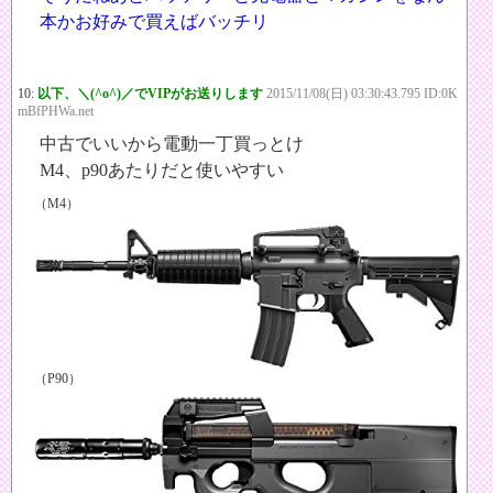
本かお好みで買えばバッチリ
10:
以下、＼(^o^)／でVIPがお送りします
2015/11/08(日) 03:30:43.795 ID:0K
mBfPHWa.net
中古でいいから電動一丁買っとけ
M4、p90あたりだと使いやすい
（M4）
（P90）