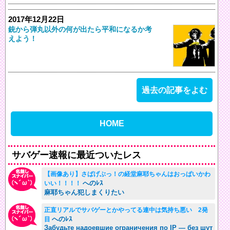
2017年12月22日
銃から弾丸以外の何が出たら平和になるか考
えよう！
過去の記事をよむ
HOME
サバゲー速報に最近ついたレス
【画像あり】さばげぶっ！の経堂麻耶ちゃんはおっぱいかわ
へのﾚｽ
いい！！！！
麻耶ちゃん犯しまくりたい
正直リアルでサバゲーとかやってる連中は気持ち悪い 2発
へのﾚｽ
目
Забудьте надоевшие ограничения по IP — без шут