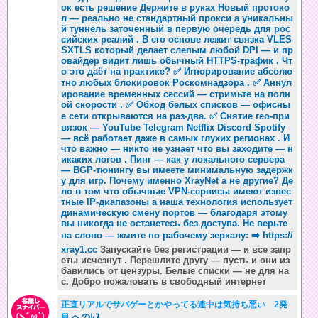
ок есть решение Держите в руках Новый протоко
л — реально не стандартный прокси а уникальны
й туннель заточенный в первую очередь для рос
сийских реалий . В его основе лежит связка VLES
SXTLS который делает слепым любой DPI — и пр
овайдер видит лишь обычный HTTPS-трафик . Чт
о это даёт на практике? ✅ Игнорирование абсолю
тно любых блокировок Роскомнадзора . ✅ Аннул
ирование временных сессий — стримьте на полн
ой скорости . ✅ Обход белых списков — офисны
е сети открываются на раз-два. ✅ Снятие гео-при
вязок — YouTube Telegram Netflix Discord Spotify
— всё работает даже в самых глухих регионах . И
что важно — никто не узнает что вы заходите — н
икаких логов . Пинг — как у локального сервера
— BGP-тюнингу вы имеете минимальную задержк
у для игр. Почему именно XrayNet а не другие? Де
ло в том что обычные VPN-сервисы имеют извес
тные IP-диапазоны а наша технология использует
динамическую смену портов — благодаря этому
вы никогда не останетесь без доступа. Не верьте
на слово — жмите по рабочему зеркалу: ➡️
https://
xray1.cc
Запускайте без регистрации — и все запр
еты исчезнут . Перешлите другу — пусть и они из
бавились от цензуры. Белые списки — не для на
с. Добро пожаловать в свободный интернет
正直リアルでサバゲーとかやってる連中は気持ち悪い 2発
へのﾚｽ
目