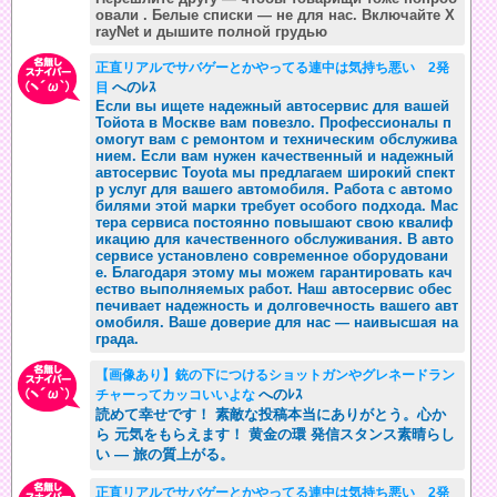
овали . Белые списки — не для нас. Включайте X
rayNet и дышите полной грудью
正直リアルでサバゲーとかやってる連中は気持ち悪い 2発
へのﾚｽ
目
Если вы ищете надежный автосервис для вашей
Тойота в Москве вам повезло. Профессионалы п
омогут вам с ремонтом и техническим обслужива
нием. Если вам нужен качественный и надежный
автосервис Toyota мы предлагаем широкий спект
р услуг для вашего автомобиля. Работа с автомо
билями этой марки требует особого подхода. Мас
тера сервиса постоянно повышают свою квалиф
икацию для качественного обслуживания. В авто
сервисе установлено современное оборудовани
е. Благодаря этому мы можем гарантировать кач
ество выполняемых работ. Наш автосервис обес
печивает надежность и долговечность вашего авт
омобиля. Ваше доверие для нас — наивысшая на
града.
【画像あり】銃の下につけるショットガンやグレネードラン
へのﾚｽ
チャーってカッコいいよな
読めて幸せです！ 素敵な投稿本当にありがとう。心か
ら 元気をもらえます！ 黄金の環 発信スタンス素晴らし
い — 旅の質上がる。
正直リアルでサバゲーとかやってる連中は気持ち悪い 2発