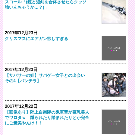
スコール「(銃と短剣を合体させたらクッソ
強いんちゃうか…？)」
2017年12月23日
クリスマスにエアガン欲しすぎる
2017年12月23日
【サバサーの姫】サバゲー女子との出会い
その4【パンチラ】
2017年12月22日
【画像あり】陸上自衛隊の鬼軍曹が巨乳美人
でワロタｗ 蹴られたり踏まれたりとか完全
にご褒美やんけ！！