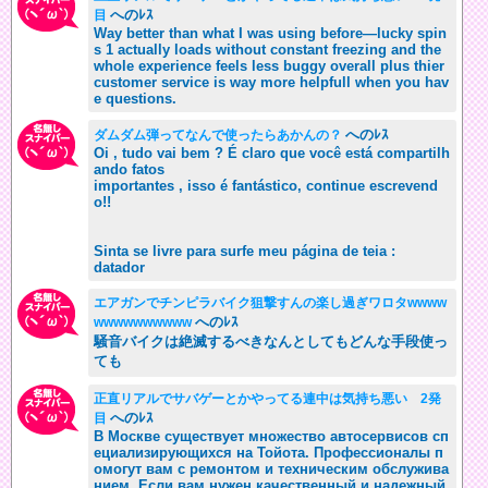
へのﾚｽ
目
Way better than what I was using before—lucky spin
s 1 actually loads without constant freezing and the
whole experience feels less buggy overall plus thier
customer service is way more helpfull when you hav
e questions.
へのﾚｽ
ダムダム弾ってなんで使ったらあかんの？
Oi , tudo vai bem ? É claro que você está compartilh
ando fatos
importantes , isso é fantástico, continue escrevend
o!!
Sinta se livre para surfe meu página de teia :
datador
エアガンでチンピラバイク狙撃すんの楽し過ぎワロタwwww
へのﾚｽ
wwwwwwwwww
騒音バイクは絶滅するべきなんとしてもどんな手段使っ
ても
正直リアルでサバゲーとかやってる連中は気持ち悪い 2発
へのﾚｽ
目
В Москве существует множество автосервисов сп
ециализирующихся на Тойота. Профессионалы п
омогут вам с ремонтом и техническим обслужива
нием. Если вам нужен качественный и надежный