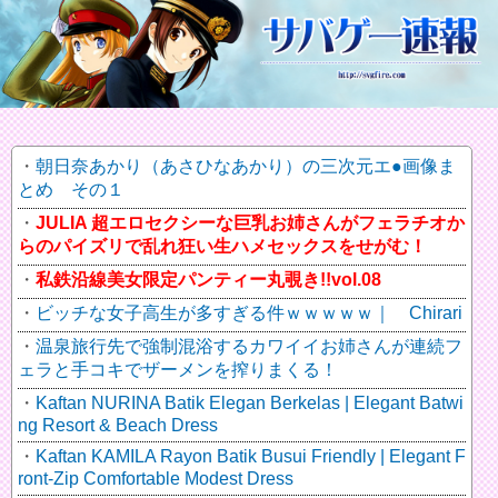
朝日奈あかり（あさひなあかり）の三次元エ●画像ま
とめ その１
JULIA 超エロセクシーな巨乳お姉さんがフェラチオか
らのパイズリで乱れ狂い生ハメセックスをせがむ！
私鉄沿線美女限定パンティー丸覗き!!vol.08
ビッチな女子高生が多すぎる件ｗｗｗｗｗ｜ Chirari
温泉旅行先で強制混浴するカワイイお姉さんが連続フ
ェラと手コキでザーメンを搾りまくる！
Kaftan NURINA Batik Elegan Berkelas | Elegant Batwi
ng Resort & Beach Dress
Kaftan KAMILA Rayon Batik Busui Friendly | Elegant F
ront-Zip Comfortable Modest Dress