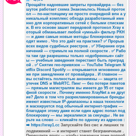
Прощайте надоевшие запреты провайдера — без
шуток работает схема Знакомьтесь Новый проток
ол — по-настоящему не просто очередной впн а у
никальный комплекс обхода разработанный име
нно для корпоративных сетей с белыми спискам
и. В его основе зашит передовой протокол Xray к
оторый обманывает любой «умный» фильтр РКН
— и даже самые новые методы блокировки прох
одят мимо . Что это даёт на практике? ✅ Прорыв
всех видов судебных реестров . ✅ Убирание огра
ничений — стримьте на полной скорости . ✅ Рабо
та там где разрешены только «одобренные» сайт
ы — учебные заведения перестают быть преград
ой . ✅ Снятие гео-привязок — YouTube Telegram N
etflix Discord Spotify — открывается мгновенно да
же при замедлении от провайдера . И главное —
вы остаётесь полностью анонимны — защита от
утечек DNS и WebRTC. Пинг — без потери пакетов
— прямым магистралям вы имеете до 95 от тари
фной скорости . Почему именно XrayNet а не друг
ие? Дело в том что разрекламированные бренды
имеют известные IP-диапазоны а наша технологи
я маскируется под обычный интернет-трафик —
благодаря этому даже если один адрес попал под
блокировку — мы зеркалимся за секунды . Не ве
рьте на слово — кликайте по одному из адресов :
➡️
https://xray1.cc
Запускайте без смс и лишних те
лодвижений — и интернет станет безграничным .
Перешлите другу — чтобы товарищи тоже попроб