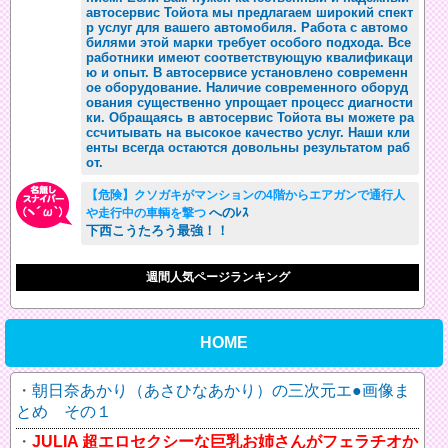
автосервис Тойота мы предлагаем широкий спект
р услуг для вашего автомобиля. Работа с автомо
билями этой марки требует особого подхода. Все
работники имеют соответствующую квалификаци
ю и опыт. В автосервисе установлено современн
ое оборудование. Наличие современного оборуд
ования существенно упрощает процесс диагности
ки. Обращаясь в автосервис Тойота вы можете ра
ссчитывать на высокое качество услуг. Наши кли
енты всегда остаются довольны результатом раб
от.
【危険】クソガキがマンションの4階からエアガンで通行人
へのﾚｽ
や走行中の車輌を撃つ
下西こうたろう最強！！
週間人気ページランキング
HOME
朝日奈あかり（あさひなあかり）の三次元エ●画像ま
とめ その１
JULIA 超エロセクシーな巨乳お姉さんがフェラチオか