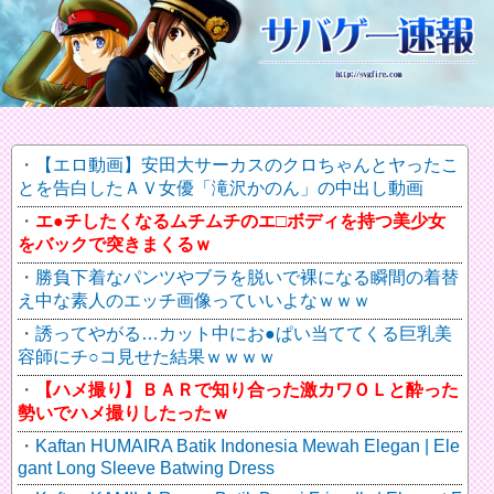
【エロ動画】安田大サーカスのクロちゃんとヤったこ
とを告白したＡＶ女優「滝沢かのん」の中出し動画
エ●チしたくなるムチムチのエ□ボディを持つ美少女
をバックで突きまくるｗ
勝負下着なパンツやブラを脱いで裸になる瞬間の着替
え中な素人のエッチ画像っていいよなｗｗｗ
誘ってやがる…カット中にお●ぱい当ててくる巨乳美
容師にチ○コ見せた結果ｗｗｗｗ
【ハメ撮り】ＢＡＲで知り合った激カワＯＬと酔った
勢いでハメ撮りしたったｗ
Kaftan HUMAIRA Batik Indonesia Mewah Elegan | Ele
gant Long Sleeve Batwing Dress