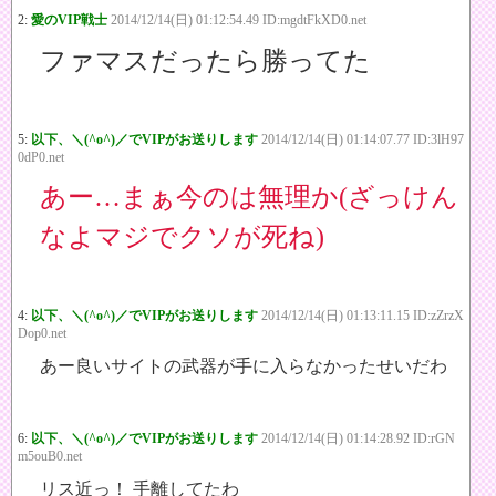
2:
愛のVIP戦士
2014/12/14(日) 01:12:54.49 ID:mgdtFkXD0.net
ファマスだったら勝ってた
5:
以下、＼(^o^)／でVIPがお送りします
2014/12/14(日) 01:14:07.77 ID:3lH97
0dP0.net
あー…まぁ今のは無理か(ざっけん
なよマジでクソが死ね)
4:
以下、＼(^o^)／でVIPがお送りします
2014/12/14(日) 01:13:11.15 ID:zZrzX
Dop0.net
あー良いサイトの武器が手に入らなかったせいだわ
6:
以下、＼(^o^)／でVIPがお送りします
2014/12/14(日) 01:14:28.92 ID:rGN
m5ouB0.net
リス近っ！ 手離してたわ