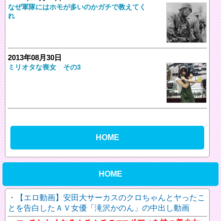
なぜ軍隊にはホモが多いのかガチで教えてく
れ
2013年08月30日
ミリオタな喪女 その3
HOME
HOME
【エロ動画】安田大サーカスのクロちゃんとヤったこ
とを告白したＡＶ女優「滝沢かのん」の中出し動画