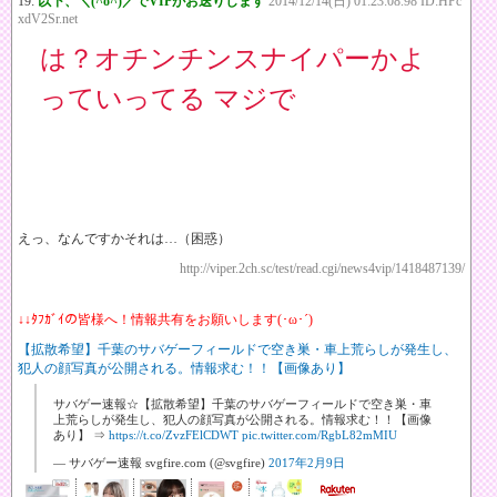
19:
以下、＼(^o^)／でVIPがお送りします
2014/12/14(日) 01:23:08.98 ID:HPc
xdV2Sr.net
は？オチンチンスナイパーかよ
っていってる マジで
えっ、なんですかそれは…（困惑）
http://viper.2ch.sc/test/read.cgi/news4vip/1418487139/
↓↓ﾀﾌｶﾞｲの皆様へ！情報共有をお願いします(･ω･´)
【拡散希望】千葉のサバゲーフィールドで空き巣・車上荒らしが発生し、
犯人の顔写真が公開される。情報求む！！【画像あり】
サバゲー速報☆【拡散希望】千葉のサバゲーフィールドで空き巣・車
上荒らしが発生し、犯人の顔写真が公開される。情報求む！！【画像
あり】 ⇒
https://t.co/ZvzFElCDWT
pic.twitter.com/RgbL82mMIU
— サバゲー速報 svgfire.com (@svgfire)
2017年2月9日