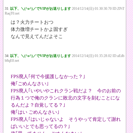
31:
以下、＼(^o^)／でVIPがお送りします
2014/12/14(日) 01:30:30.70 ID:ZPtT
RaqT0.net
は？火力チートおつ
体力微増チートかよ固すぎ
なんで見えてんだよそこ
34:
以下、＼(^o^)／でVIPがお送りします
2014/12/14(日) 01:35:28.02 ID:aEdb
b8qE0.net
FPS廃人｢何で今援護しなかった？｣
俺｢ごめんなさい｣
FPS廃人｢いやいやこれクラン戦だよ？ 今のお前の
行為１つで俺のクランに敗北の文字を刻むことにな
るんだよ？自覚してる？｣
俺｢はい ごめんなさい｣
FPS廃人｢はいじゃないよ そうやって肯定して謝れ
ばいいとでも思ってるの？｣