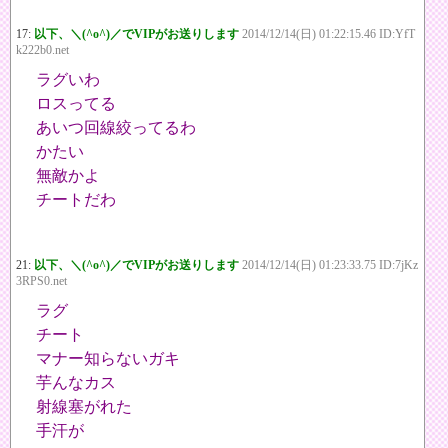
17:
以下、＼(^o^)／でVIPがお送りします
2014/12/14(日) 01:22:15.46 ID:YfT
k222b0.net
ラグいわ
ロスってる
あいつ回線絞ってるわ
かたい
無敵かよ
チートだわ
21:
以下、＼(^o^)／でVIPがお送りします
2014/12/14(日) 01:23:33.75 ID:7jKz
3RPS0.net
ラグ
チート
マナー知らないガキ
芋んなカス
射線塞がれた
手汗が