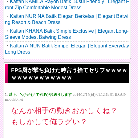
Kaftan KAMILA Rayon Batik Busui Friendly | Elegant F
ront-Zip Comfortable Modest Dress
Kaftan NURINA Batik Elegan Berkelas | Elegant Batwi
ng Resort & Beach Dress
Kaftan KHANA Batik Simple Exclusive | Elegant Long-
Sleeve Modest Batwing Dress
Kaftan AINUN Batik Simpel Elegan | Elegant Everyday
Long Dress
FPS厨が撃ち負けた時言う捨てセリフｗｗｗｗ
ｗｗｗｗｗｗｗｗｗｗｗ
1:
以下、＼(^o^)／でVIPがお送りします
2014/12/14(日) 01:12:19.91 ID:rGN
m5ouB0.net
なんか相手の動きおかしくね？
もしかして俺ラグい？