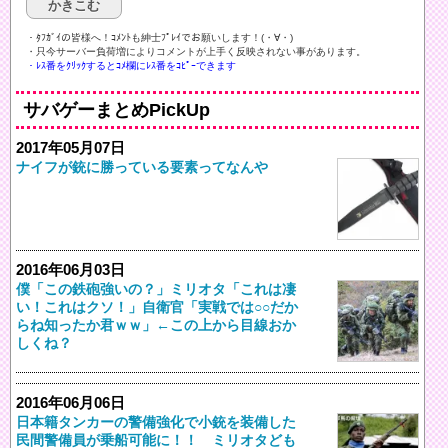
・ﾀﾌｶﾞｲの皆様へ！ｺﾒﾝﾄも紳士ﾌﾟﾚｲでお願いします！(・∀・)ゞ
・只今サーバー負荷増によりコメントが上手く反映されない事があります。
・ﾚｽ番をｸﾘｯｸするとｺﾒ欄にﾚｽ番をｺﾋﾟｰできます
サバゲーまとめPickUp
2017年05月07日
ナイフが銃に勝っている要素ってなんや
2016年06月03日
僕「この鉄砲強いの？」ミリオタ「これは凄
い！これはクソ！」自衛官「実戦では○○だか
らね知ったか君ｗｗ」←この上から目線おか
しくね？
2016年06月06日
日本籍タンカーの警備強化で小銃を装備した
民間警備員が乗船可能に！！ ミリオタども