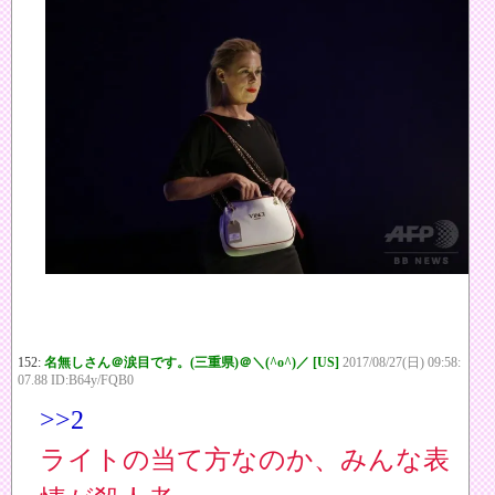
152:
名無しさん＠涙目です。(三重県)＠＼(^o^)／ [US]
2017/08/27(日) 09:58:
07.88 ID:B64y/FQB0
>>2
ライトの当て方なのか、みんな表