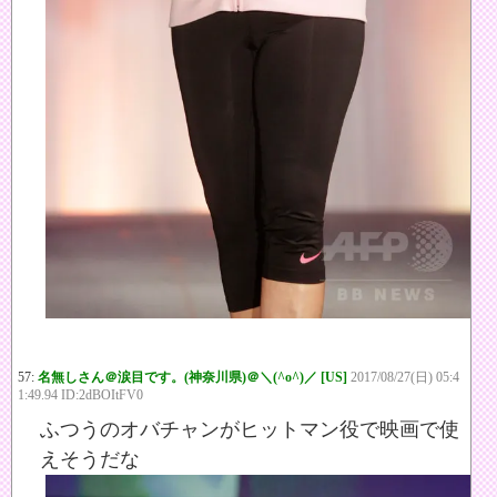
57:
名無しさん＠涙目です。(神奈川県)＠＼(^o^)／ [US]
2017/08/27(日) 05:4
1:49.94 ID:2dBOItFV0
ふつうのオバチャンがヒットマン役で映画で使
えそうだな