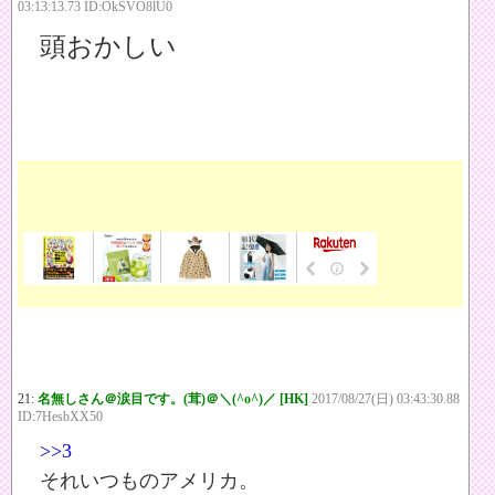
03:13:13.73 ID:OkSVO8lU0
頭おかしい
21:
名無しさん＠涙目です。(茸)＠＼(^o^)／ [HK]
2017/08/27(日) 03:43:30.88
ID:7HesbXX50
>>3
それいつものアメリカ。