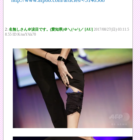
http://www.afpbb.com/articles/-/3140568
2:
名無しさん＠涙目です。(愛知県)＠＼(^o^)／ [AU]
2017/08/27(日) 03:11:5
8.55 ID:K/nnYAk70