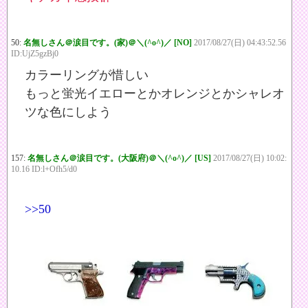
50:
名無しさん＠涙目です。(家)＠＼(^o^)／ [NO]
2017/08/27(日) 04:43:52.56
ID:UjZ5gzBj0
カラーリングが惜しい
もっと蛍光イエローとかオレンジとかシャレオ
ツな色にしよう
157:
名無しさん＠涙目です。(大阪府)＠＼(^o^)／ [US]
2017/08/27(日) 10:02:
10.16 ID:l+Ofh5/d0
>>50