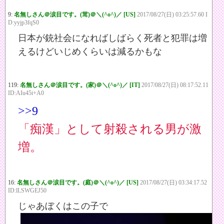
9:
名無しさん＠涙目です。(茸)＠＼(^o^)／ [US]
2017/08/27(日) 03:25:57.60 I
D:yyjp3fqS0
日本が銃社会になればしばらく死者と犯罪は増
えるけどいじめくらいは減るかもな
119:
名無しさん＠涙目です。(家)＠＼(^o^)／ [IT]
2017/08/27(日) 08:17:52.11
ID:AIu45i+A0
>>9
「痴漢」として射殺される男が激
増。
16:
名無しさん＠涙目です。(庭)＠＼(^o^)／ [US]
2017/08/27(日) 03:34:17.52
ID:lLSWGEJ50
じゃあぼくはこの子で