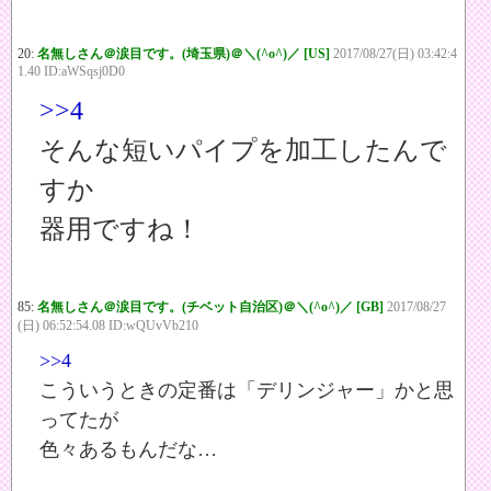
20:
名無しさん＠涙目です。(埼玉県)＠＼(^o^)／ [US]
2017/08/27(日) 03:42:4
1.40 ID:aWSqsj0D0
>>4
そんな短いパイプを加工したんで
すか
器用ですね！
85:
名無しさん＠涙目です。(チベット自治区)＠＼(^o^)／ [GB]
2017/08/27
(日) 06:52:54.08 ID:wQUvVb210
>>4
こういうときの定番は「デリンジャー」かと思
ってたが
色々あるもんだな…