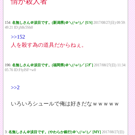
情が殺人者
154:
名無しさん＠涙目です。(新潟県)＠＼(^o^)／ [US]
2017/08/27(日) 09:59:
49.21 ID:jJi8c5Sh0
>>152
人を殺す為の道具だからねぇ。
196:
名無しさん＠涙目です。(福岡県)＠＼(^o^)／ [ﾆﾀﾞ]
2017/08/27(日) 11:34:
05.76 ID:FfyISF+w0
>>2
いろいろシュールで俺は好きだなｗｗｗｗｗ
3:
名無しさん＠涙目です。(やわらか銀行)＠＼(^o^)／ [MY]
2017/08/27(日)