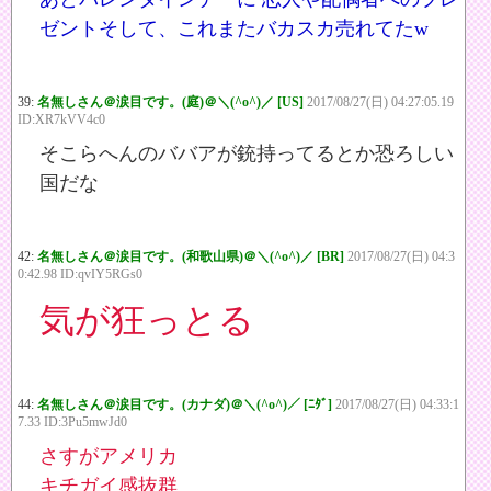
ゼントそして、これまたバカスカ売れてたw
39:
名無しさん＠涙目です。(庭)＠＼(^o^)／ [US]
2017/08/27(日) 04:27:05.19
ID:XR7kVV4c0
そこらへんのババアが銃持ってるとか恐ろしい
国だな
42:
名無しさん＠涙目です。(和歌山県)＠＼(^o^)／ [BR]
2017/08/27(日) 04:3
0:42.98 ID:qvIY5RGs0
気が狂っとる
44:
名無しさん＠涙目です。(カナダ)＠＼(^o^)／ [ﾆﾀﾞ]
2017/08/27(日) 04:33:1
7.33 ID:3Pu5mwJd0
さすがアメリカ
キチガイ感抜群