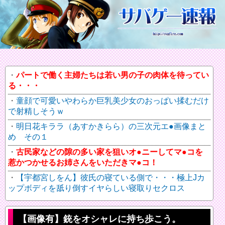
パートで働く主婦たちは若い男の子の肉体を待ってい
る・・・
童顔で可愛いやわらか巨乳美少女のおっぱい揉むだけ
で射精しそうｗ
明日花キララ（あすかきらら）の三次元エ●画像まと
め その１
古民家などの隙の多い家を狙いオ●ニーしてマ●コを
惹かつかせるお姉さんをいただきマ●コ！
【宇都宮しをん】彼氏の寝ている側で・・・極上Jカ
ップボディを舐り倒すイヤらしい寝取りセクロス
【画像有】銃をオシャレに持ち歩こう。