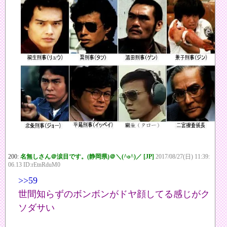
200:
名無しさん＠涙目です。(静岡県)＠＼(^o^)／ [JP]
2017/08/27(日) 11:39:
06.13 ID:rEtnRduM0
>>59
世間知らずのボンボンがドヤ顔してる感じがク
ソダサい