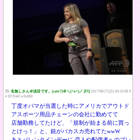
35:
名無しさん＠涙目です。(catv?)＠＼(^o^)／ [FI]
2017/08/27(日) 04:24:08.9
4 ID:N4tCw9sM0
丁度オバマが当選した時にアメリカでアウトド
アスポーツ用品チェーンの会社に勤めてて
店舗勤務してたけど、「規制が始まる前に買っ
とけっ！」と、銃がバカスカ売れてたwwW
あとバレンタインデーに 恋人や配偶者へのプレ