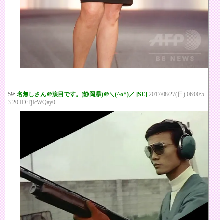
59:
名無しさん＠涙目です。(静岡県)＠＼(^o^)／ [SE]
2017/08/27(日) 06:00:5
3.20 ID:TjIcWQay0