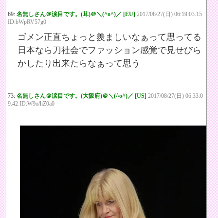
69:
名無しさん＠涙目です。(茸)＠＼(^o^)／ [EU]
2017/08/27(日) 06:19:03.15
ID:bWpRV57g0
ゴメン正直ちょっと羨ましいなぁって思ってる
日本なら刀社会でファッション感覚で見せびら
かしたり出来たらなぁって思う
73:
名無しさん＠涙目です。(大阪府)＠＼(^o^)／ [US]
2017/08/27(日) 06:33:0
9.42 ID:W9o/hZ0a0