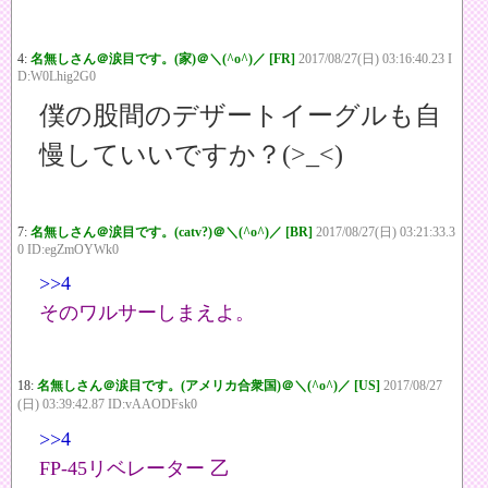
4:
名無しさん＠涙目です。(家)＠＼(^o^)／ [FR]
2017/08/27(日) 03:16:40.23 I
D:W0Lhig2G0
僕の股間のデザートイーグルも自
慢していいですか？(>_<)
7:
名無しさん＠涙目です。(catv?)＠＼(^o^)／ [BR]
2017/08/27(日) 03:21:33.3
0 ID:egZmOYWk0
>>4
そのワルサーしまえよ。
18:
名無しさん＠涙目です。(アメリカ合衆国)＠＼(^o^)／ [US]
2017/08/27
(日) 03:39:42.87 ID:vAAODFsk0
>>4
FP-45リベレーター 乙