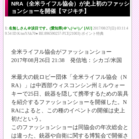
NRA（全米ライフル協会）が史上初のファッシ
ョンショーを開催【マジキチ】
1:
名無しさん＠涙目です。(愛知県)＠＼(^o^)／ [AU]
2017/08/27(日) 03:11:4
9.54 ID:K/nnYAk70● BE:896590257-PLT(21003) ポイント特典
全米ライフル協会がファッションショー
2017年08月26日 21:38 発信地：シカゴ/米国
米最大の銃ロビー団体「全米ライフル協会（N
RA）」は中西部ウィスコンシン州ミルウォー
キーで25日、銃器を隠して携帯するための装具
を紹介するファッションショーを開催した。N
RAによると、この種のイベントの開催は史上
初だという。
このファッションショーは同協会の年次総会と
は違った、銃器や自衛に関する博覧会で開催さ