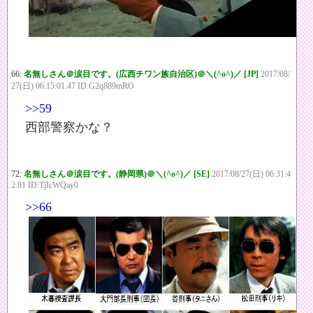
66:
名無しさん＠涙目です。(広西チワン族自治区)＠＼(^o^)／ [JP]
2017/08/
27(日) 06:15:01.47 ID:G2q889mRO
>>59
西部警察かな？
72:
名無しさん＠涙目です。(静岡県)＠＼(^o^)／ [SE]
2017/08/27(日) 06:31:4
2.81 ID:TjIcWQay0
>>66