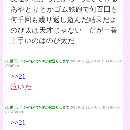
あやとりとかゴム鉄砲で何百回も
何千回も繰り返し遊んだ結果だよ
のび太は天才じゃない だが一番
上手いのはのび太だ
22:
以下、＼(^o^)／でVIPがお送りします
2015/03/21(土) 09:44:21.14 ID:inPA
xP0nE.net
>>21
泣いた
23:
以下、＼(^o^)／でVIPがお送りします
2015/03/21(土) 09:45:18.41 ID:h/w
ZOIWN0.net
>>21