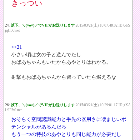
きっつい
24:
以下、＼(^o^)／でVIPがお送りします
2015/03/21(土) 10:07:48.82 ID:0d/S
jqHb0.net
>>21
小さい頃は女の子と遊んでたし
おばあちゃんもいたからあやとりはわかる。
射撃もおばあちゃんから習っていたら燃えるな
26:
以下、＼(^o^)／でVIPがお送りします
2015/03/21(土) 10:29:01.17 ID:gXA
LSEfe0.net
おそらく空間認識能力と手先の器用さに凄まじいポ
テンシャルがあるんだろ
もう一つの特技のあやとりも同じ能力が必要だし