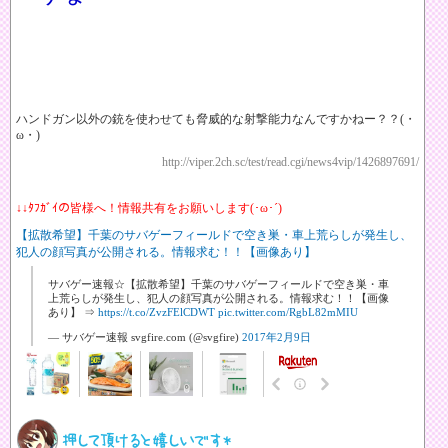
ハンドガン以外の銃を使わせても脅威的な射撃能力なんですかねー？？(・
ω・)
http://viper.2ch.sc/test/read.cgi/news4vip/1426897691/
↓↓ﾀﾌｶﾞｲの皆様へ！情報共有をお願いします(･ω･´)
【拡散希望】千葉のサバゲーフィールドで空き巣・車上荒らしが発生し、
犯人の顔写真が公開される。情報求む！！【画像あり】
サバゲー速報☆【拡散希望】千葉のサバゲーフィールドで空き巣・車
上荒らしが発生し、犯人の顔写真が公開される。情報求む！！【画像
あり】 ⇒
https://t.co/ZvzFElCDWT
pic.twitter.com/RgbL82mMIU
— サバゲー速報 svgfire.com (@svgfire)
2017年2月9日