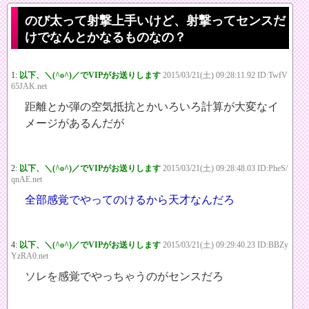
のび太って射撃上手いけど、射撃ってセンスだ
けでなんとかなるものなの？
1:
以下、＼(^o^)／でVIPがお送りします
2015/03/21(土) 09:28:11.92 ID:TwfV
65JAK.net
距離とか弾の空気抵抗とかいろいろ計算が大変なイ
メージがあるんだが
2:
以下、＼(^o^)／でVIPがお送りします
2015/03/21(土) 09:28:48.03 ID:PheS/
qnAE.net
全部感覚でやってのけるから天才なんだろ
4:
以下、＼(^o^)／でVIPがお送りします
2015/03/21(土) 09:29:40.23 ID:BBZy
YzRA0.net
ソレを感覚でやっちゃうのがセンスだろ