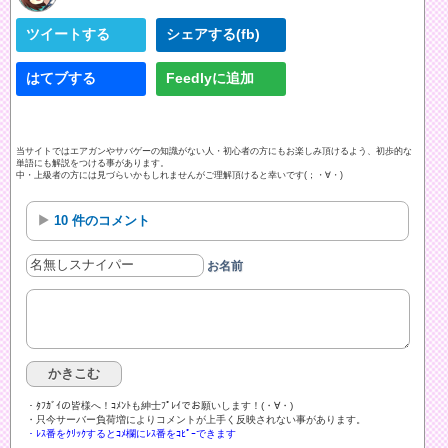
ツイートする
シェアする(fb)
はてブする
Feedlyに追加
当サイトではエアガンやサバゲーの知識がない人・初心者の方にもお楽しみ頂けるよう、初歩的な
単語にも解説をつける事があります。
中・上級者の方には見づらいかもしれませんがご理解頂けると幸いです(；・∀・)
10 件のコメント
お名前
・ﾀﾌｶﾞｲの皆様へ！ｺﾒﾝﾄも紳士ﾌﾟﾚｲでお願いします！(・∀・)ゞ
・只今サーバー負荷増によりコメントが上手く反映されない事があります。
・ﾚｽ番をｸﾘｯｸするとｺﾒ欄にﾚｽ番をｺﾋﾟｰできます