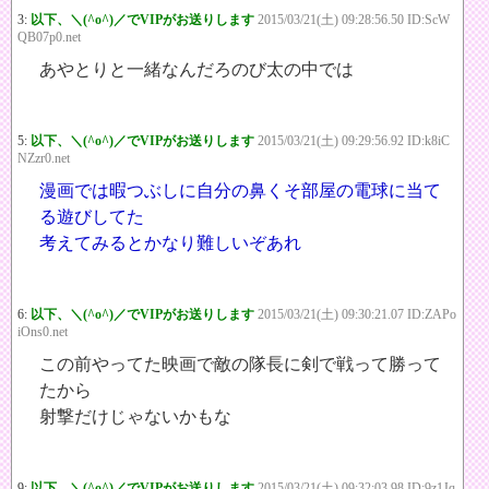
3:
以下、＼(^o^)／でVIPがお送りします
2015/03/21(土) 09:28:56.50 ID:ScW
QB07p0.net
あやとりと一緒なんだろのび太の中では
5:
以下、＼(^o^)／でVIPがお送りします
2015/03/21(土) 09:29:56.92 ID:k8iC
NZzr0.net
漫画では暇つぶしに自分の鼻くそ部屋の電球に当て
る遊びしてた
考えてみるとかなり難しいぞあれ
6:
以下、＼(^o^)／でVIPがお送りします
2015/03/21(土) 09:30:21.07 ID:ZAPo
iOns0.net
この前やってた映画で敵の隊長に剣で戦って勝って
たから
射撃だけじゃないかもな
9:
以下、＼(^o^)／でVIPがお送りします
2015/03/21(土) 09:32:03.98 ID:9z1Jq