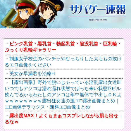
ピンク乳首・黒乳首・勃起乳首・陥没乳首・巨乳輪・
ぷっくり乳輪ギャラリー
制服女子校生のパンチラやむっちりした太ももの抜け
るエロ画像をください
美女が早漏君を治療H
【露出画像】野外で脱いじゃっている淫乱露出女達!!!
いつでもアソコは濡れ濡れ状態でばっち来い状態!?ピル
飲んでるからわたしのアソコは年中無休で中出しＯＫよ
ｗｗｗｗｗｗｗｗ露出狂女達の激エ□露出画像まとめ｜
エ□画像デラックス・無料エ□画像まとめ
露出度MAX！よくもまぁコスプレしながら肌も出せ
るなｗ