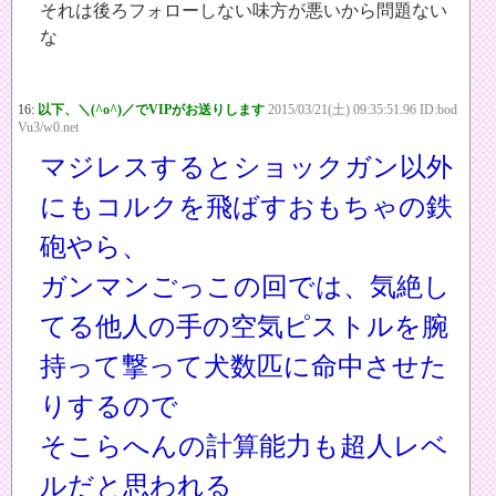
それは後ろフォローしない味方が悪いから問題ない
な
16:
以下、＼(^o^)／でVIPがお送りします
2015/03/21(土) 09:35:51.96 ID:bod
Vu3/w0.net
マジレスするとショックガン以外
にもコルクを飛ばすおもちゃの鉄
砲やら、
ガンマンごっこの回では、気絶し
てる他人の手の空気ピストルを腕
持って撃って犬数匹に命中させた
りするので
そこらへんの計算能力も超人レベ
ルだと思われる