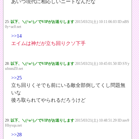
あいつ現代に相応しいニートなんだな
25:
以下、＼(^o^)／でVIPがお送りします
2015/03/21(土) 10:11:06.03 ID:nBS
0y+ac0.net
>>14
エイムは神だが立ち回りクソ下手
28:
以下、＼(^o^)／でVIPがお送りします
2015/03/21(土) 10:45:01.50 ID:SYy
ufmmZ0.net
>>25
立ち回りくそでも前にいる敵全部倒してくし問題無
いな
後ろ取られてやられるだろうけど
29:
以下、＼(^o^)／でVIPがお送りします
2015/03/21(土) 10:48:51.29 ID:mv9
Hhysqa.net
>>28