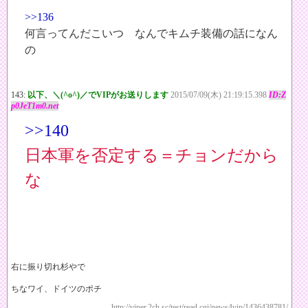
>>136
何言ってんだこいつ なんでキムチ装備の話になん
の
143:
以下、＼(^o^)／でVIPがお送りします
2015/07/09(木) 21:19:15.398
ID:Z
p0JeT1m0.net
>>140
日本軍を否定する＝チョンだから
な
右に振り切れ杉やで
ちなワイ、ドイツのポチ
http://viper.2ch.sc/test/read.cgi/news4vip/1436438781/