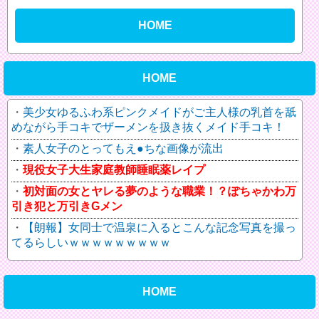
HOME
HOME
美少女ゆるふわ系ピンクメイドがご主人様の乳首を舐
めながら手コキでザーメンを扱き抜くメイド手コキ！
素人女子のとってもえ●ちな画像が流出
現役女子大生家庭教師睡眠薬レイプ
初対面の女とヤレる夢のような職業！？ぽちゃかわ万
引き犯と万引きGメン
【朗報】女同士で温泉に入るとこんな記念写真を撮っ
てるらしいｗｗｗｗｗｗｗｗｗ
HOME