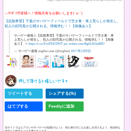
↓↓ﾀﾌｶﾞｲの皆様へ！情報共有をお願いします(･ω･´)
【拡散希望】千葉のサバゲーフィールドで空き巣・車上荒らしが発生し、
犯人の顔写真が公開される。情報求む！！【画像あり】
サバゲー速報☆【拡散希望】千葉のサバゲーフィールドで空き巣・車
上荒らしが発生し、犯人の顔写真が公開される。情報求む！！【画像
あり】 ⇒
https://t.co/ZvzFElCDWT
pic.twitter.com/RgbL82mMIU
— サバゲー速報 svgfire.com (@svgfire)
2017年2月9日
ツイートする
シェアする(fb)
はてブする
Feedlyに追加
当サイトではエアガンやサバゲーの知識がない人・初心者の方にもお楽しみ頂けるよう、初歩的な
単語にも解説をつける事があります。