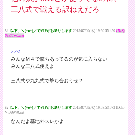
三八式で戦える訳ねえだろ
34:
以下、＼(^o^)／でVIPがお送りします
2015/07/09(木) 19:59:55.450
ID:Zp
0JeT1m0.net
>>31
みんなＭ４で撃ちあってるのが気に入らない
みんな三八式使えよ
三八式や九九式で撃ち合おうぜ？
32:
以下、＼(^o^)／でVIPがお送りします
2015/07/09(木) 19:58:53.572 ID:hb
Vtu66W0.net
なんだよ基地外スレかよ