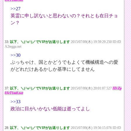
0JeT1m0.net
>>27
英霊に申し訳ないと思わないの？それとも在日チョ
ン？
33:
以下、＼(^o^)／でVIPがお送りします
2015/07/09(木) 19:59:29.250 ID:fD
A2tegga.net
>>30
ぶっちゃけ、国とかどうでもよくて機械構造への愛
がどれだけあるかしか基準にしてません
37:
以下、＼(^o^)／でVIPがお送りします
2015/07/09(木) 20:01:07.527
ID:Zp
0JeT1m0.net
>>33
政治に目がいかない低能は逝ってよし
28:
以下、＼(^o^)／でVIPがお送りします
2015/07/09(木) 19:56:15.076 ID:fD