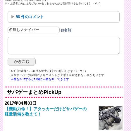
中・上級者の方には見づらいかもしれませんがご理解頂けると幸いです(；・∀・)
56 件のコメント
お名前
・ﾀﾌｶﾞｲの皆様へ！ｺﾒﾝﾄも紳士ﾌﾟﾚｲでお願いします！(・∀・)ゞ
・只今サーバー負荷増によりコメントが上手く反映されない事があります。
・ﾚｽ番をｸﾘｯｸするとｺﾒ欄にﾚｽ番をｺﾋﾟｰできます
サバゲーまとめPickUp
2017年04月03日
【機動力命！】アタッカーだけどサバゲーの
軽量装備を教えて！