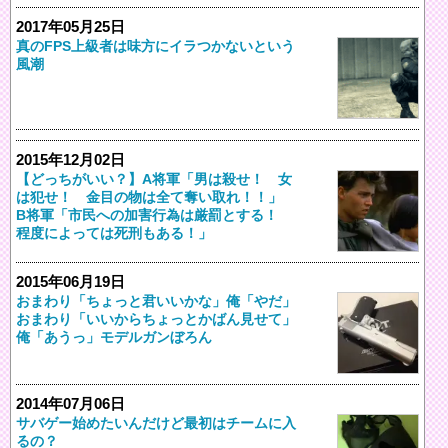
2017年05月25日
真のFPS上級者は味方にイラつかないという
風潮
2015年12月02日
【どっちがいい？】A将軍「男は殺せ！ 女
は犯せ！ 金目の物は全て奪い取れ！！」
B将軍「市民への加害行為は厳罰とする！
程度によっては死刑もある！」
2015年06月19日
おまわり「ちょっと君いいかな」俺「やだ」
おまわり「いいからちょっとかばん見せて」
俺「あうっ」モデルガンぼろん
2014年07月06日
サバゲー始めたいんだけど最初はチームに入
るの？