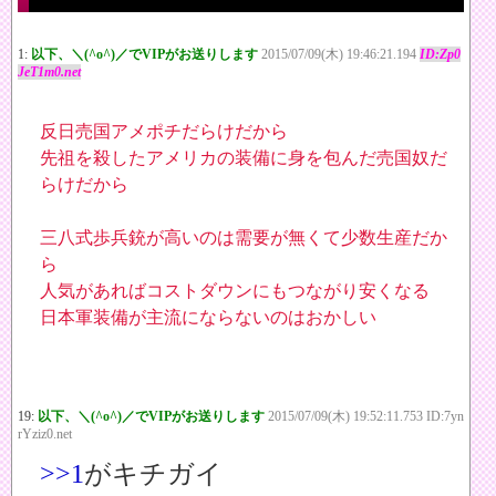
1:
以下、＼(^o^)／でVIPがお送りします
2015/07/09(木) 19:46:21.194
ID:Zp0
JeT1m0.net
反日売国アメポチだらけだから
先祖を殺したアメリカの装備に身を包んだ売国奴だ
らけだから
三八式歩兵銃が高いのは需要が無くて少数生産だか
ら
人気があればコストダウンにもつながり安くなる
日本軍装備が主流にならないのはおかしい
19:
以下、＼(^o^)／でVIPがお送りします
2015/07/09(木) 19:52:11.753 ID:7yn
rYziz0.net
>>1
がキチガイ