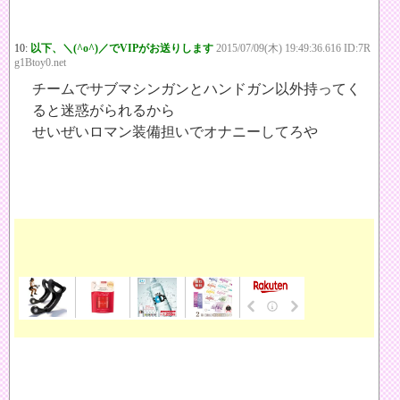
10:
以下、＼(^o^)／でVIPがお送りします
2015/07/09(木) 19:49:36.616 ID:7R
g1Btoy0.net
チームでサブマシンガンとハンドガン以外持ってく
ると迷惑がられるから
せいぜいロマン装備担いでオナニーしてろや