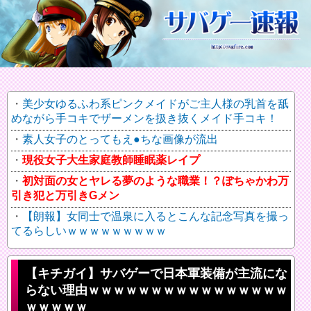
美少女ゆるふわ系ピンクメイドがご主人様の乳首を舐
めながら手コキでザーメンを扱き抜くメイド手コキ！
素人女子のとってもえ●ちな画像が流出
現役女子大生家庭教師睡眠薬レイプ
初対面の女とヤレる夢のような職業！？ぽちゃかわ万
引き犯と万引きGメン
【朗報】女同士で温泉に入るとこんな記念写真を撮っ
てるらしいｗｗｗｗｗｗｗｗｗ
【キチガイ】サバゲーで日本軍装備が主流にな
らない理由ｗｗｗｗｗｗｗｗｗｗｗｗｗｗｗｗ
ｗｗｗｗｗ