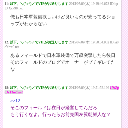
11:
以下、＼(^o^)／でVIPがお送りします
2015/07/09(木) 19:49:46.678 ID:bp
E+Xc790.net
俺も日本軍装備欲しいけど良いものが売ってるショ
ップがわからない
12:
以下、＼(^o^)／でVIPがお送りします
2015/07/09(木) 19:50:34.982 ID:si8
eYrrx0.net
あるフィールドで日本軍装備で万歳突撃したら後日
そのフィールドのブログでオーナーがブチギレてた
な
18:
以下、＼(^o^)／でVIPがお送りします
2015/07/09(木) 19:51:52.166
ID:Zp
0JeT1m0.net
>>12
そこのフィールドは在日が経営してんだろ
もう行くなよ。行ったらお前売国左翼朝鮮人な？