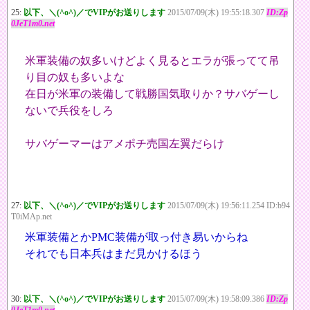
25:
以下、＼(^o^)／でVIPがお送りします
2015/07/09(木) 19:55:18.307
ID:Zp
0JeT1m0.net
米軍装備の奴多いけどよく見るとエラが張ってて吊
り目の奴も多いよな
在日が米軍の装備して戦勝国気取りか？サバゲーし
ないで兵役をしろ
サバゲーマーはアメポチ売国左翼だらけ
27:
以下、＼(^o^)／でVIPがお送りします
2015/07/09(木) 19:56:11.254 ID:b94
T0iMAp.net
米軍装備とかPMC装備が取っ付き易いからね
それでも日本兵はまだ見かけるほう
30:
以下、＼(^o^)／でVIPがお送りします
2015/07/09(木) 19:58:09.386
ID:Zp