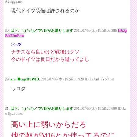
A2tegga.net
現代ドイツ装備は許されるのか
30:
以下、＼(^o^)／でVIPがお送りします
2015/07/09(木) 19:58:09.386
ID:Zp
0JeT1m0.net
>>28
ナチスなら良いけど戦後はクソ
今のドイツは反日だから逝ってよし
29:
k.w ◆.rgrRbWfD.
2015/07/09(木) 19:56:33.929 ID:LeAnHeY50.net
ワロタ
31:
以下、＼(^o^)／でVIPがお送りします
2015/07/09(木) 19:58:20.689 ID:Jz
wIjydF0.net
高い上に弱いからだろ
他の奴がM16とか使ってるのに、