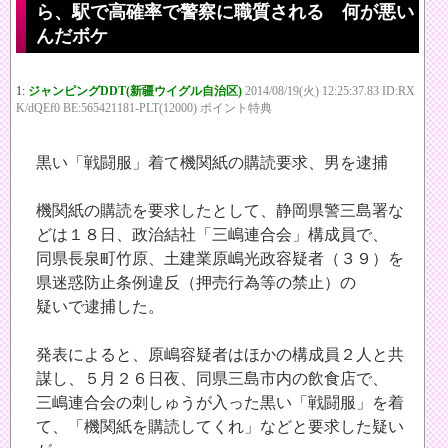
ら、駅で高確率で警察に職質される 何が悪い
んだボケ
1:
ジャンピングDDT(新疆ウイグル自治区)
2014/08/19(火) 12:25:37.83 ID:RX
K/dQEf0 BE:565421181-PLT(12000) ポイント特典
黒い「戦闘服」着て機関紙の購読要求、男を逮捕
機関紙の購読を要求したとして、静岡県警三島署な
どは１８日、政治結社「三嶋連合会」構成員で、
同県長泉町竹原、土建業原嶋光政容疑者（３９）を
県迷惑防止条例違反（押売行為等の禁止）の
疑いで逮捕した。
発表によると、原嶋容疑者はほかの構成員２人と共
謀し、５月２６日夜、同県三島市内の飲食店で、
三嶋連合会の刺しゅうが入った黒い「戦闘服」を着
て、「機関紙を購読してくれ」などと要求した疑い