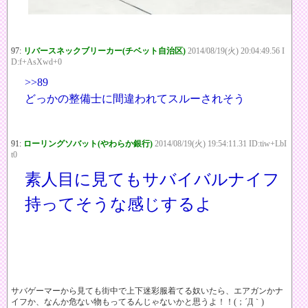
97:
リバースネックブリーカー(チベット自治区)
2014/08/19(火) 20:04:49.56 I
D:f+AsXwd+0
>>89
どっかの整備士に間違われてスルーされそう
91:
ローリングソバット(やわらか銀行)
2014/08/19(火) 19:54:11.31 ID:tiw+LbI
t0
素人目に見てもサバイバルナイフ
持ってそうな感じするよ
サバゲーマーから見ても街中で上下迷彩服着てる奴いたら、エアガンかナ
イフか、なんか危ない物もってるんじゃないかと思うよ！！(；´Д｀)