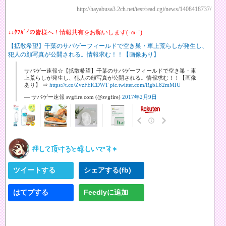
http://hayabusa3.2ch.net/test/read.cgi/news/1408418737/
↓↓ﾀﾌｶﾞｲの皆様へ！情報共有をお願いします(･ω･´)
【拡散希望】千葉のサバゲーフィールドで空き巣・車上荒らしが発生し、
犯人の顔写真が公開される。情報求む！！【画像あり】
サバゲー速報☆【拡散希望】千葉のサバゲーフィールドで空き巣・車
上荒らしが発生し、犯人の顔写真が公開される。情報求む！！【画像
あり】 ⇒
https://t.co/ZvzFElCDWT
pic.twitter.com/RgbL82mMIU
— サバゲー速報 svgfire.com (@svgfire)
2017年2月9日
ツイートする
シェアする(fb)
はてブする
Feedlyに追加