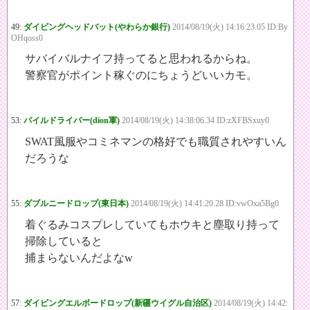
49:
ダイビングヘッドバット(やわらか銀行)
2014/08/19(火) 14:16:23.05 ID:By
OHqoss0
サバイバルナイフ持ってると思われるからね。
警察官がポイント稼ぐのにちょうどいいカモ。
53:
パイルドライバー(dion軍)
2014/08/19(火) 14:38:06.34 ID:zXFBSxuy0
SWAT風服やコミネマンの格好でも職質されやすいん
だろうな
55:
ダブルニードロップ(東日本)
2014/08/19(火) 14:41:20.28 ID:vwOxa5Bg0
着ぐるみコスプレしていてもホウキと塵取り持って
掃除していると
捕まらないんだよなw
57:
ダイビングエルボードロップ(新疆ウイグル自治区)
2014/08/19(火) 14:42: