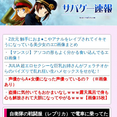
2次元 触手におま●こやアナルをレイプされてイキそ
うになっている美少女のエ□画像まとめ
【マンスジ】アソコの形もよく分かる食い込んでるエ
ロ画像！
JULIA 超エロセクシーな巨乳お姉さんがフェラチオか
らのパイズリで乱れ狂い生ハメセックスをせがむ！
声優からA●女優になった声優っているの？ （※画像
あり）
盗撮に気付いてもおかまいなしｗｗｗ露天風呂で身も
心も解放されて大胆になってやがるｗｗｗ【画像15枚】
自衛隊の戦闘服（レプリカ）で電車に乗ってた