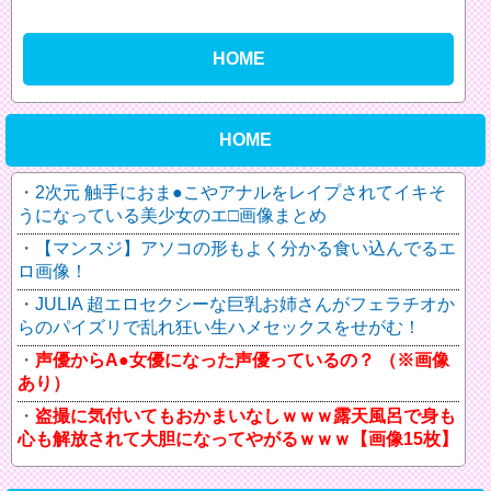
HOME
HOME
2次元 触手におま●こやアナルをレイプされてイキそ
うになっている美少女のエ□画像まとめ
【マンスジ】アソコの形もよく分かる食い込んでるエ
ロ画像！
JULIA 超エロセクシーな巨乳お姉さんがフェラチオか
らのパイズリで乱れ狂い生ハメセックスをせがむ！
声優からA●女優になった声優っているの？ （※画像
あり）
盗撮に気付いてもおかまいなしｗｗｗ露天風呂で身も
心も解放されて大胆になってやがるｗｗｗ【画像15枚】