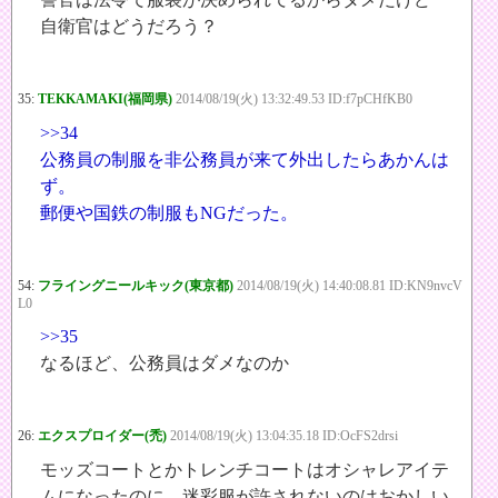
自衛官はどうだろう？
35:
TEKKAMAKI(福岡県)
2014/08/19(火) 13:32:49.53 ID:f7pCHfKB0
>>34
公務員の制服を非公務員が来て外出したらあかんは
ず。
郵便や国鉄の制服もNGだった。
54:
フライングニールキック(東京都)
2014/08/19(火) 14:40:08.81 ID:KN9nvcV
L0
>>35
なるほど、公務員はダメなのか
26:
エクスプロイダー(禿)
2014/08/19(火) 13:04:35.18 ID:OcFS2drsi
モッズコートとかトレンチコートはオシャレアイテ
ムになったのに、迷彩服が許されないのはおかしい