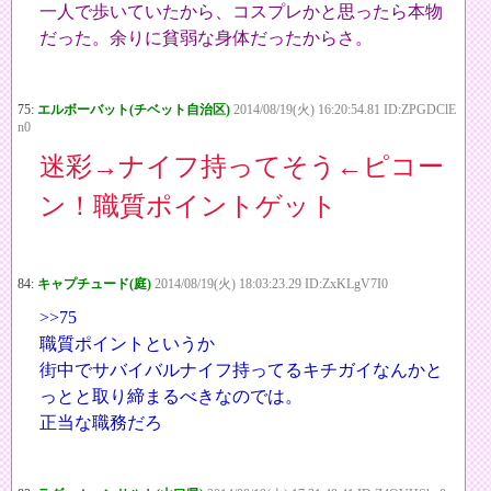
一人で歩いていたから、コスプレかと思ったら本物
だった。余りに貧弱な身体だったからさ。
75:
エルボーバット(チベット自治区)
2014/08/19(火) 16:20:54.81 ID:ZPGDClE
n0
迷彩→ナイフ持ってそう←ピコー
ン！職質ポイントゲット
84:
キャプチュード(庭)
2014/08/19(火) 18:03:23.29 ID:ZxKLgV7I0
>>75
職質ポイントというか
街中でサバイバルナイフ持ってるキチガイなんかと
っとと取り締まるべきなのでは。
正当な職務だろ