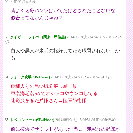
06.14 ID:YqdbxhSz0
昔よく迷彩パンツはいてたけどされたことないな
似合ってないんじゃね？
60:
タイガードライバー(関東・甲信越)
2014/08/19(火) 14:54:58.55 ID:foZv2i+
gO
白人や黒人が米兵の格好してたら職質されない…か
も
61:
フォーク攻撃(SB-iPhone)
2014/08/19(火) 14:58:52.46 ID:5uepCYj2i
刺繍入りの黒い戦闘服→暴走族
東名海老名SAでオシッコやウンコしてる
迷彩服をきた兵隊さん→陸軍防衛隊
65:
トペ コンヒーロ(SB-iPhone)
2014/08/19(火) 15:26:51.86 ID:k06idV4Ci
前に横浜でサミットがあった時に、迷彩服の野郎が