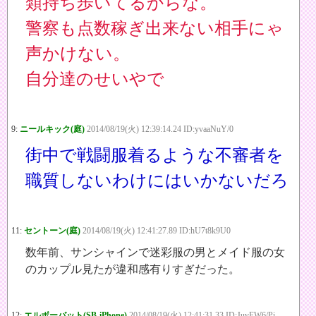
類持ち歩いてるからな。
警察も点数稼ぎ出来ない相手にゃ
声かけない。
自分達のせいやで
9:
ニールキック(庭)
2014/08/19(火) 12:39:14.24 ID:yvaaNuY/0
街中で戦闘服着るような不審者を
職質しないわけにはいかないだろ
11:
セントーン(庭)
2014/08/19(火) 12:41:27.89 ID:hU7t8k9U0
数年前、サンシャインで迷彩服の男とメイド服の女
のカップル見たが違和感有りすぎだった。
12:
エルボーバット(SB-iPhone)
2014/08/19(火) 12:41:31.33 ID:JuvEW6/Pi