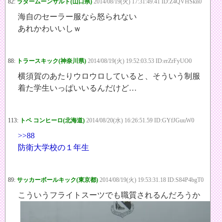
82:
ラダームーンサルト(山口県)
2014/08/19(火) 17:31:49.41 ID:Z4QVHSkn0
海自のセーラー服なら怒られない
あれかわいいしｗ
88:
トラースキック(神奈川県)
2014/08/19(火) 19:52:03.53 ID:erZrFyUO0
横須賀のあたりウロウロしていると、そういう制服
着た学生いっぱいいるんだけど…
113:
トペ コンヒーロ(北海道)
2014/08/20(水) 16:26:51.59 ID:GYfJGuuW0
>>88
防衛大学校の１年生
89:
サッカーボールキック(東京都)
2014/08/19(火) 19:53:31.18 ID:S84P4bgT0
こういうフライトスーツでも職質されるんだろうか