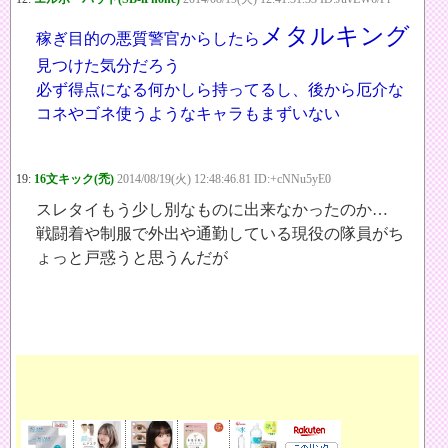
メタルキング
稼ぎ目的の悪質警官からしたら
見つけた気分だろう
必ず得点になる何かしら持ってるし、後から厄介な
コネやゴネ使うようなキャラもまずいない
19:
16文キック(禿)
2014/08/19(火) 12:48:46.81 ID:+cNNu5yE0
スレタイもう少し別なものに出来なかったのか…
戦闘着や制服で外出や通勤している現役の隊員がち
ょっと戸惑うと思うんだが