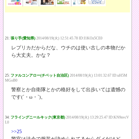
21:
張り手(愛知県)
2014/08/19(火) 12:51:45.78 ID:I1KOz5CE0
レプリカだからだな、ウチのは使い古しの本物だか
ら大丈夫。かな？
25:
ファルコンアロー(チベット自治区)
2014/08/19(火) 13:01:32.67 ID:uH5M
MGoB0
警察とか自衛隊とかの格好をして出歩いては遺憾の
です(´・ω・`)。
34:
フライングニールキック(東京都)
2014/08/19(火) 13:29:25.47 ID:KN9nvcV
L0
>>25
警官は法令で服装が決められてるからダメだけど