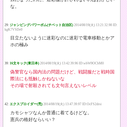
な。
29:
ジャンピングパワーボム(チベット自治区)
2014/08/19(火) 13:21:32.98 ID:
kgK7VSDe0
目立たないように迷彩なのに迷彩で電車移動とかア
ホの極み
39:
16文キック(東日本)
2014/08/19(火) 13:42:39.96 ID:wbW9OCbM0
偽警官なら国内法の問題だけど、戦闘服だと戦時国
際法にも抵触しかねないな
その場で射殺されても文句言えないレベル
42:
エクスプロイダー(禿)
2014/08/19(火) 13:47:39.97 ID:OcFS2drsi
カモシャツなんか普通に着てるけどな。
憲兵の格好ならいい？