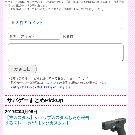
当サイトではエアガンやサバゲーの知識がない人・初心者の方にもお楽しみ頂けるよう、初歩的な
単語にも解説をつける事があります。
中・上級者の方には見づらいかもしれませんがご理解頂けると幸いです(；・∀・)
8 件のコメント
お名前
・ﾀﾌｶﾞｲの皆様へ！ｺﾒﾝﾄも紳士ﾌﾟﾚｲでお願いします！(・∀・)ゞ
・只今サーバー負荷増によりコメントが上手く反映されない事があります。
・ﾚｽ番をｸﾘｯｸするとｺﾒ欄にﾚｽ番をｺﾋﾟｰできます
サバゲーまとめPickUp
2017年04月09日
【神カスタム】ショップカスタムしたら報告
するスレ その5【クソカスタム】