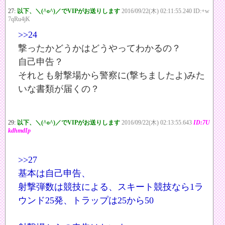
27:
以下、＼(^o^)／でVIPがお送りします
2016/09/22(木) 02:11:55.240 ID:+w
7qRu4jK
>>24
撃ったかどうかはどうやってわかるの？
自己申告？
それとも射撃場から警察に(撃ちましたよ)みた
いな書類が届くの？
29:
以下、＼(^o^)／でVIPがお送りします
2016/09/22(木) 02:13:55.643
ID:7U
kdhmdIp
>>27
基本は自己申告、
射撃弾数は競技による、スキート競技なら1ラ
ウンド25発、トラップは25から50