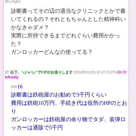
8Kw9qKd
診断書ってその辺の適当なクリニックとかで書
いてくれるの？それともちゃんとした精神科い
かなきゃダメ？
実際に所持できるまでどれぐらい費用かかっ
た？
ガンロッカーどんなの使ってる？
17:
以下、＼(^o^)／でVIPがお送りします
2016/09/22(木) 01:47:55.076
ID:7U
kdhmdIp
>>16
診断書は鉄砲屋のお勧めで3千円くらい
費用は鉄砲10万円、手続き代は役所のHPのとお
り
ガンロッカーは鉄砲屋の余り物でタダ、装弾ロ
ッカーは通販で5千円