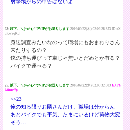
射撃場からの申告はないよ
23:
以下、＼(^o^)／でVIPがお送りします
2016/09/22(木) 02:06:28.353 ID:nX
8Kw9qKd
身辺調査みたいなのって職場にもおまわりさん
来たりするの？
銃の持ち運びって車じゃ無いとだめとか有る？
バイクで運べる？
25:
以下、＼(^o^)／でVIPがお送りします
2016/09/22(木) 02:08:32.683
ID:7U
kdhmdIp
>>23
俺の知る限りお隣さんだけ、職場は分からん
あとバイクでも平気、たまにいるけど荷物大変
そう…