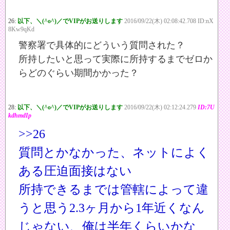
26:
以下、＼(^o^)／でVIPがお送りします
2016/09/22(木) 02:08:42.708 ID:nX
8Kw9qKd
警察署で具体的にどういう質問された？
所持したいと思って実際に所持するまでゼロか
らどのぐらい期間かかった？
28:
以下、＼(^o^)／でVIPがお送りします
2016/09/22(木) 02:12:24.279
ID:7U
kdhmdIp
>>26
質問とかなかった、ネットによく
ある圧迫面接はない
所持できるまでは管轄によって違
うと思う2.3ヶ月から1年近くなん
じゃない、俺は半年くらいかな