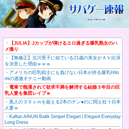
【JULIA】Jカップが弾けるエロ過ぎる爆乳熟女のハ
メ撮り
【無修正】北川景子に似ている21歳の美女がＡＶ出演
を決意した理由ｗｗｗ
アメリカの巨乳戦士にも負けない日本が誇る爆乳Hito
miの過激オナニー動画
電車で痴漢されて欲求不満を解消する結婚３年目の巨
乳人妻を集団レイプｗ
黒人の３０ｃｍを超える2本のチン●のに悶え狂う日本
人妻ｗ
Kaftan AINUN Batik Simpel Elegan | Elegant Everyday
Long Dress