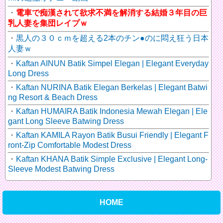
電車で痴漢されて欲求不満を解消する結婚３年目の巨
乳人妻を集団レイプｗ
黒人の３０ｃｍを超える2本のチン●のに悶え狂う日本
人妻ｗ
Kaftan AINUN Batik Simpel Elegan | Elegant Everyday
Long Dress
Kaftan NURINA Batik Elegan Berkelas | Elegant Batwi
ng Resort & Beach Dress
Kaftan HUMAIRA Batik Indonesia Mewah Elegan | Ele
gant Long Sleeve Batwing Dress
Kaftan KAMILA Rayon Batik Busui Friendly | Elegant F
ront-Zip Comfortable Modest Dress
Kaftan KHANA Batik Simple Exclusive | Elegant Long-
Sleeve Modest Batwing Dress
HOME