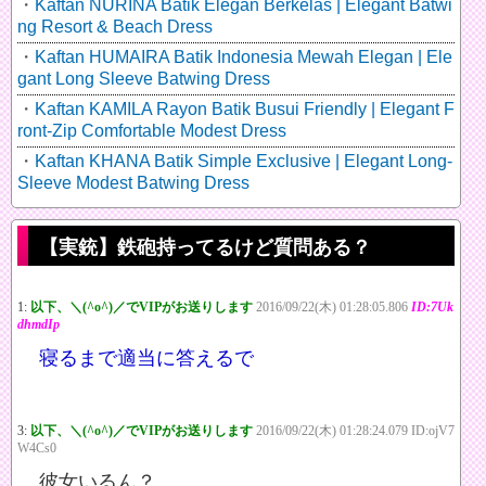
Kaftan NURINA Batik Elegan Berkelas | Elegant Batwi
ng Resort & Beach Dress
Kaftan HUMAIRA Batik Indonesia Mewah Elegan | Ele
gant Long Sleeve Batwing Dress
Kaftan KAMILA Rayon Batik Busui Friendly | Elegant F
ront-Zip Comfortable Modest Dress
Kaftan KHANA Batik Simple Exclusive | Elegant Long-
Sleeve Modest Batwing Dress
【実銃】鉄砲持ってるけど質問ある？
1:
以下、＼(^o^)／でVIPがお送りします
2016/09/22(木) 01:28:05.806
ID:7Uk
dhmdIp
寝るまで適当に答えるで
3:
以下、＼(^o^)／でVIPがお送りします
2016/09/22(木) 01:28:24.079 ID:ojV7
W4Cs0
彼女いるん？