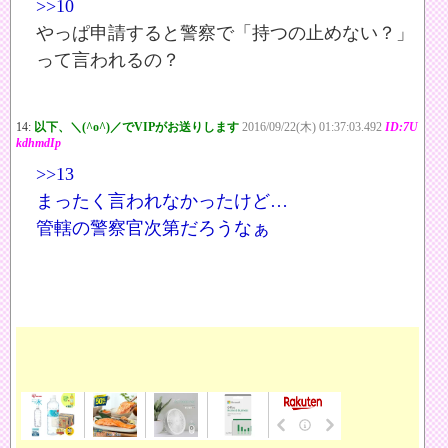
>>10
やっぱ申請すると警察で「持つの止めない？」
って言われるの？
14:
以下、＼(^o^)／でVIPがお送りします
2016/09/22(木) 01:37:03.492
ID:7U
kdhmdIp
>>13
まったく言われなかったけど…
管轄の警察官次第だろうなぁ