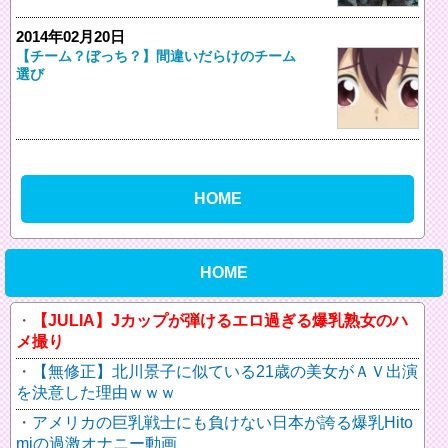
2014年02月20日
【チーム？ぼっち？】間違いだらけのチーム
選び
HOME
HOME
【JULIA】Jカップが弾けるエロ過ぎる爆乳熟女のハ
メ撮り
【無修正】北川景子に似ている21歳の美女がＡＶ出演
を決意した理由ｗｗｗ
アメリカの巨乳戦士にも負けない日本が誇る爆乳Hito
miの過激オナニー動画