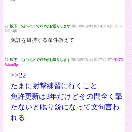
22:
以下、＼(^o^)／でVIPがお送りします
2016/09/22(木) 02:04:00.032 ID:+w
7qRu4jK
免許を維持する条件教えて
24:
以下、＼(^o^)／でVIPがお送りします
2016/09/22(木) 02:07:12.370
ID:7U
kdhmdIp
>>22
たまに射撃練習に行くこと
免許更新は3年だけどその間全く撃
たないと眠り銃になって文句言わ
れる