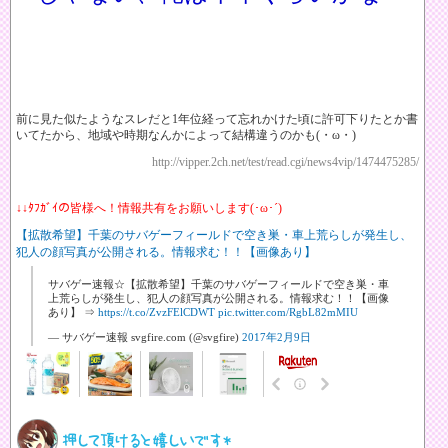
前に見た似たようなスレだと1年位経って忘れかけた頃に許可下りたとか書
いてたから、地域や時期なんかによって結構違うのかも(・ω・)
http://vipper.2ch.net/test/read.cgi/news4vip/1474475285/
↓↓ﾀﾌｶﾞｲの皆様へ！情報共有をお願いします(･ω･´)
【拡散希望】千葉のサバゲーフィールドで空き巣・車上荒らしが発生し、
犯人の顔写真が公開される。情報求む！！【画像あり】
サバゲー速報☆【拡散希望】千葉のサバゲーフィールドで空き巣・車
上荒らしが発生し、犯人の顔写真が公開される。情報求む！！【画像
あり】 ⇒
https://t.co/ZvzFElCDWT
pic.twitter.com/RgbL82mMIU
— サバゲー速報 svgfire.com (@svgfire)
2017年2月9日