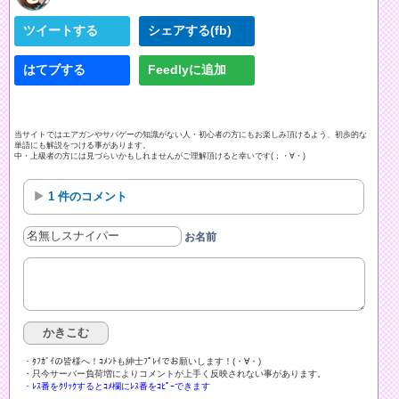
ツイートする
シェアする(fb)
はてブする
Feedlyに追加
当サイトではエアガンやサバゲーの知識がない人・初心者の方にもお楽しみ頂けるよう、初歩的な
単語にも解説をつける事があります。
中・上級者の方には見づらいかもしれませんがご理解頂けると幸いです(；・∀・)
1 件のコメント
お名前
・ﾀﾌｶﾞｲの皆様へ！ｺﾒﾝﾄも紳士ﾌﾟﾚｲでお願いします！(・∀・)ゞ
・只今サーバー負荷増によりコメントが上手く反映されない事があります。
・ﾚｽ番をｸﾘｯｸするとｺﾒ欄にﾚｽ番をｺﾋﾟｰできます