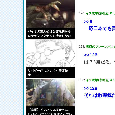
いいんだ…((((；ﾟДﾟ))))ｶﾞｸｶﾞｸﾌﾞ
ﾙﾌﾞﾙ
126:
イス攻撃(京都府)＠＼(^
>>6
一応日本でも
バイオの主人公はなぜ最初から
ロケランマグナムを持参しない
のか
128:
雪崩式ブレーンバスター(c
>>126
は？3発だろ、
サバゲーがしたいです安西先
生・・・・
133:
イス攻撃(京都府)＠＼(^
>>128
それは散弾銃
【悲報】インパルス板倉さん、
サバゲーに1000万注ぎ込んでい