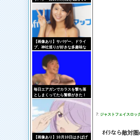
た
【画像あり】サバゲー、ドライ
ブ、神社巡りが好きな多趣味な
娘（22）がソフマップ
毎日エアガンでカラスを撃ち落
としまくってたら警察がきた！
7:
ジャストフェイスロック(広
ｵｲﾗなら敵対
【画像あり】10月10日はさばげ