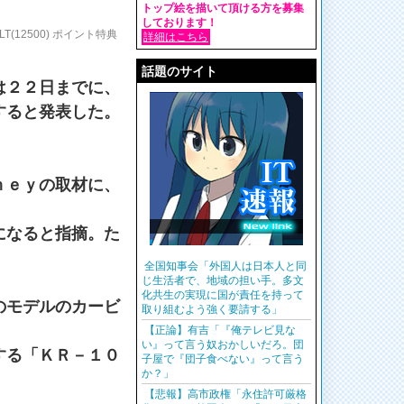
トップ絵を描いて頂ける方を募集
しております！
79-PLT(12500) ポイント特典
詳細はこちら
話題のサイト
は２２日までに、
すると発表した。
ｎｅｙの取材に、
になると指摘。た
全国知事会「外国人は日本人と同
じ生活者で、地域の担い手。多文
化共生の実現に国が責任を持って
のモデルのカービ
取り組むよう強く要請する」
【正論】有吉「『俺テレビ見な
い』って言う奴おかしいだろ。団
する「ＫＲ－１０
子屋で『団子食べない』って言う
か？」
【悲報】高市政権「永住許可厳格