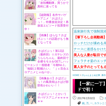
「攻殻機動隊」買うかで
真剣に迷ってる
【超朗報】名作サバゲ
ーアニメ「さばげぶ
っ！」特番放送決定！再
放送エピソード投票受付
中！
温泉旅行先で強制混
【画像】ほらな？さば
【筆下ろし企画動画
げぶっ！の話題がもう無
くなってる
ロッチだけが揉める岸
ナースに迷惑をかけ
さばげぶっ！第12話
（最終回）☆ガチレズの
美人な人妻が駄目で
うららちゃん、最終回で
フェラチオ姿のエッ
全裸モモカをGETしハッ
ピーエンド！視聴者「今期No.1」
素人女子のとってもえ
「地獄(２期)観たい」「ｊｃ百合エ
ロアニメじゃねーか」
HOME
>
2ちゃんまとめ記事
,
事件
【画像あり】さばげぶ
っ！の鳳美煌はさばげ部
【一家に一丁
部長かわいい！！
ドで初！
さばげぶっ！とかいう
サバゲスアニメｗｗｗｗ
2017年2月02日
ｗｗ
銃
,
万
,
一
,
カラシニ