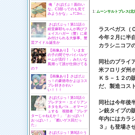
俺「さばげぶ！面白い
な。C3部ってのも見て
1:
ムーンサルトプレス(北海道)
みようかな」→ﾅﾆｺﾚｪ…
さばげぶっ！第11話☆
ラスベガス（
経堂麻耶ちゃんが再びフ
ェイスハガー（蟹）に産
今年２月に半
み付けられる大惨事。蟹
芸アイドル誕生か
カラシニコフ
【画像あり】「いま女
の子の間でサバイバルゲ
ームが流行！」みたいな
同社のブライ
風潮って誰が仕掛けてる
の？
米フロリダ州
【画像あり】さばげぶ
ＫＳ－１２の
っ！の豪徳寺かよはコス
プレ好きかわい
だ、製造コス
い！！！
さばげぶっ！第10話☆
同社は今年後
プレデター・エイリアン
ネタを丸パｋ…オマージ
ン銃タイプの
ュする 視聴者「プレデ
ターじゃねえか！」「おっぱい！
年内にはカラ
おっぱい！」「酷いゲス回だっ
た」
３」も登場さ
さばげぶっ！第9話☆う