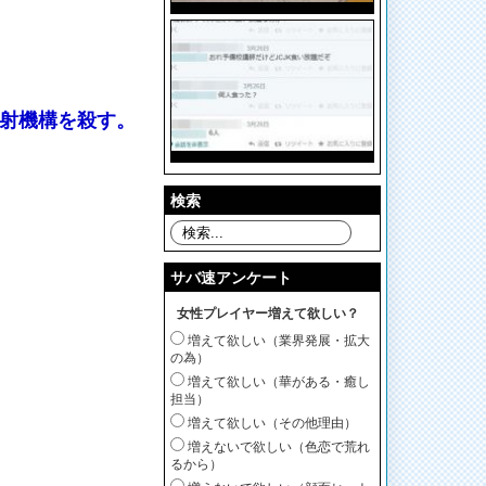
連射機構を殺す。
検索
サバ速アンケート
女性プレイヤー増えて欲しい？
増えて欲しい（業界発展・拡大
の為）
増えて欲しい（華がある・癒し
担当）
増えて欲しい（その他理由）
増えないで欲しい（色恋で荒れ
るから）