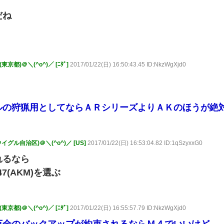
だね
都)＠＼(^o^)／ [ﾆﾀﾞ]
2017/01/22(日) 16:50:43.45 ID:NkzWgXjd0
ルの狩猟用としてならＡＲシリーズよりＡＫのほうが絶
グル自治区)＠＼(^o^)／ [US]
2017/01/22(日) 16:53:04.82 ID:1qSzyxxG0
れるなら
7(AKM)を選ぶ
都)＠＼(^o^)／ [ﾆﾀﾞ]
2017/01/22(日) 16:55:57.79 ID:NkzWgXjd0