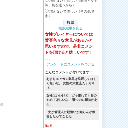
増えないで欲しい（顔面ヒット
等、気を遣うから）
増えないで惜しい（その他理
由）
投票結果を見る
女性プレイヤーについては
賛否色々な意見があるかと
思いますので、是非コメン
トを頂けると嬉しいです！
↓↓↓
アンケートにコメントをつける
こんなコメントが付いてます：
あまりエアガン業界は発展してほし
く無いな。 女性の大量流入 ↓ ガキ
（…
女性はいいけど、ガキ連れてくるの
やめてほしいな。 撃つのに抵抗があ
る。
5O
↑女が管理人に勘違いか知らんが報
告したってことね
第3回