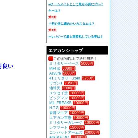
⇒チームメイトとして最も不要なプレイ
ヤーは？
第2回
⇒初心者に薦めたいカスタムは？
第1回
⇒サバゲーで最も重要視している事は？
エアガンショップ
この金額以上で送料無料！
ミリタリーベース
5000円
対良い
Mk4.jp
5000円
Asyura
5000円
41ミリタリー.com
5250円
ワゴン1
7350円
地球天
8000円
ユウセイ堂
10000円
ビッグマン
10000円
MIL-FREAKS
10000円
H.T.G
10000円
香港マニア
10000円
エアガン市場
10000円
ミリタリーガレージ
10000円
レプマート
15000円
コンバットアームズ
20000円
AIRSOFT97
30000円