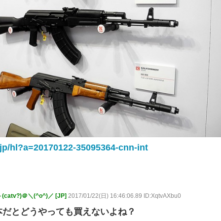
jp/hl?a=20170122-35095364-cnn-int
v?)＠＼(^o^)／ [JP]
2017/01/22(日) 16:46:06.89 ID:XqtvAXbu0
本だとどうやっても買えないよね？