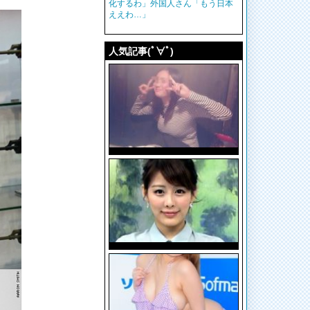
化するわ」外国人さん「もう日本
ええわ…」
人気記事(ﾟ∀ﾟ)