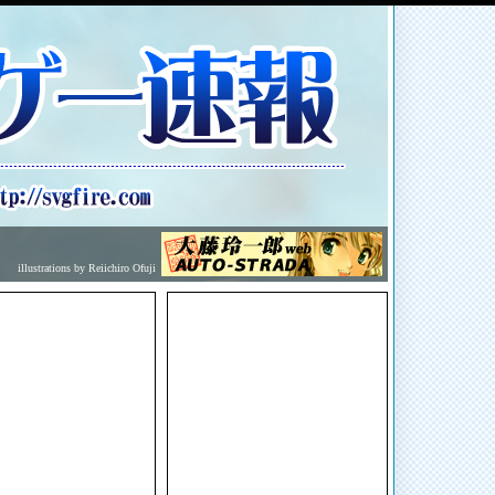
illustrations by Reiichiro Ofuji