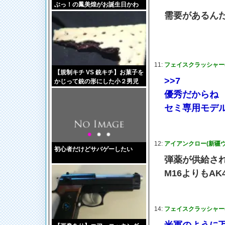
ぶっ！の鳳美煌がお誕生日かわ
いい！
需要があるん
11:
フェイスクラッシャー(東京
【規制キチ VS 銃キチ】お菓子を
>>7
かじって銃の形にした小２男児
が停学処分に 全米ライフル協
優秀だからね
会は処分を非難し男児に終身会
セミ専用モデ
員権を贈呈
12:
アイアンクロー(新疆ウイ
初心者だけどサバゲーしたい
弾薬が供給さ
M16よりもAK4
14:
フェイスクラッシャー(東京