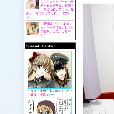
ららちゃんがプールで放
尿する放送事故。視聴者
「本当に酷いアニメ。最
高」「俺にかけてくれ」「飲め
る」
【画像あり】さばげぶ
っ！キャラ可愛いしギャ
グ面白いしでいけるや
ん！
Special Thanks
イラスト使用許諾を頂きました！
大藤玲一郎様
（
works
）