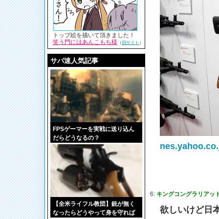
トップ絵を描いて頂きました！
笑う門にはあんこもち様
（
旧サイト
）
サバ速人気記事
FPSゲーマーを実戦に送り込ん
だらどうなるの？
nes.yahoo.co.
6:
キングコングラリアット(cat
【全米ライフル教団】銃が無く
欲しいけど日
なったらどうやって身を守れば