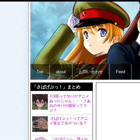
Top
about
お問い合わせ
Feed
「さばげぶっ！」まとめ
C3部ってサバゲアニメ
あったじゃん・・・？あ
れのサバゲ描写ってマ
ジ？
さばげぶっ！ってアニ
メ覚えてるやついる？
「さばげぶっ」買うか