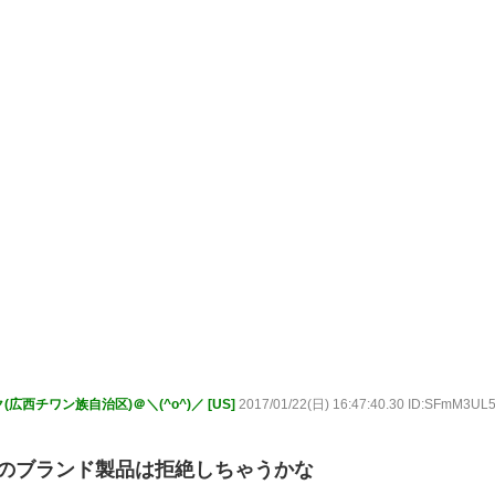
西チワン族自治区)＠＼(^o^)／ [US]
2017/01/22(日) 16:47:40.30 ID:SFmM3UL
圏のブランド製品は拒絶しちゃうかな