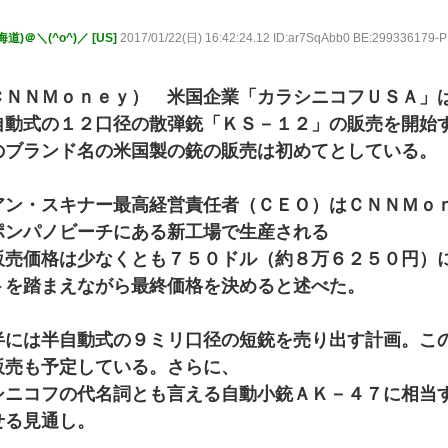
＠＼(^o^)／ [US]
2017/01/22(日) 16:42:24.12 ID:ar7SqAbb0 BE:2993361
ＣＮＮＭｏｎｅｙ） 米国企業「カラシニコフＵＳＡ」
自動式の１２口径の散弾銃「ＫＳ－１２」の販売を開始
のブランド名の米国製の銃の販売は初めてとしている。
アン・スキナー最高経営責任者（ＣＥＯ）はＣＮＮＭｏ
ポンパノビーチにある新工場で生産される
販売価格は少なくとも７５０ドル（約８万６２５０円）
トを踏まえながら最終価格を決めると述べた。
半には半自動式の９ミリ口径の短銃を売り出す計画。こ
販売も予定している。さらに、
シニコフの代名詞とも言える自動小銃ＡＫ－４７に相当
せる見通し。