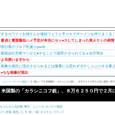
浴するカワイイお姉さんが連続フェラと手コキでザーメンを搾りまくる
】童貞と素股擬似ハメ予定が本当にセッ●スしてしまった美人ＯＬの表情
明日香のブログ乳撮りpart6
た製薬会社営業マンがエ●チなことで謝罪させられてるｗ吉沢明歩
すよ旦那いますから
チ画像を彼氏に流出させられるとは微塵にも思わずガチしゃぶりする素
●ちな画像が流出
・ニュース
,
サバゲー雑談
> 【一家に一丁】米国製の「カラシニコフ銃」、８万６２５０円で２月に発売！同
】米国製の「カラシニコフ銃」、８万６２５０円で２月
2ちゃんまとめ記事
,
事件・ニュース
,
サバゲー雑談
コフ
,
米国
,
発売
,
２
,
８
,
初
,
一家
,
６２５０
,
ブランド