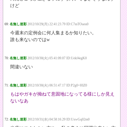
けど
69:
名無し迷彩
2012/10/29(月) 22:41:23.79 ID:C7mTOueu0
今週末の定例会に何人集まるか知りたい。
誰も来ないのではw
70:
名無し迷彩
2012/10/30(火) 05:41:09.07 ID:Uekf4egK0
間違いない
71:
名無し迷彩
2012/10/30(火) 06:51:47.17 ID:P2g0+HlZ0
もはやガキが拗ねて意固地になってる様にしか見え
ないなあ
72:
名無し迷彩
2012/10/31(水) 04:58:16.29 ID:UxwGq02m0