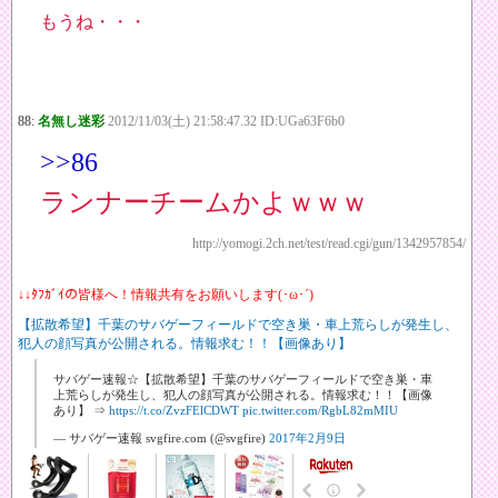
もうね・・・
88:
名無し迷彩
2012/11/03(土) 21:58:47.32 ID:UGa63F6b0
>>86
ランナーチームかよｗｗｗ
http://yomogi.2ch.net/test/read.cgi/gun/1342957854/
↓↓ﾀﾌｶﾞｲの皆様へ！情報共有をお願いします(･ω･´)
【拡散希望】千葉のサバゲーフィールドで空き巣・車上荒らしが発生し、
犯人の顔写真が公開される。情報求む！！【画像あり】
サバゲー速報☆【拡散希望】千葉のサバゲーフィールドで空き巣・車
上荒らしが発生し、犯人の顔写真が公開される。情報求む！！【画像
あり】 ⇒
https://t.co/ZvzFElCDWT
pic.twitter.com/RgbL82mMIU
— サバゲー速報 svgfire.com (@svgfire)
2017年2月9日