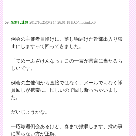
59:
名無し迷彩
2012/10/25(木) 14:26:01.18 ID:5/mLGmLX0
例会の主催者自慢げに、落し物届けた幹部出入り禁
止にしますって回ってきました。
「てめーふざけんなっ」この一言が暴言に当たるら
しいです。
例会の主催側から直接ではなく、メールでもなく隊
員回しが携帯に、忙しいので回し断っちゃいまし
た。
だいじょうかな。
一応毎週例会あるけど、春まで撤収します、揉め事
に関らない方が正解。