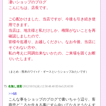
凄いショップのブログ
こんにちは、店長です。
ご心配かけました、当店ですが、今後も引き続き使
用できます。
当店は、地主様と私だけしか、権限がないことを再
確認しましたので、
皆様今迄通り、お越しください。なお今後、当店に
そぐわない方や、
私の考えに同調出来ないかたの、ご来場を固くお断
りいたします。
（まとめ：熊本のワイ○ド・ギースというショップみたいです）
75:
名無し迷彩
2012/10/31(水) 12:50:48.40 ID:6sG2UtO30
>>68
こんな事をショップのブログで書いちゃう辺り、客
商売どころか生きる事にすら向いてなさそうなんす