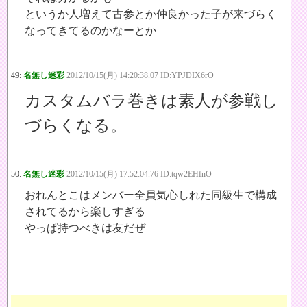
というか人増えて古参とか仲良かった子が来づらく
なってきてるのかなーとか
49:
名無し迷彩
2012/10/15(月) 14:20:38.07 ID:YPJDIX6rO
カスタムバラ巻きは素人が参戦し
づらくなる。
50:
名無し迷彩
2012/10/15(月) 17:52:04.76 ID:tqw2EHfnO
おれんとこはメンバー全員気心しれた同級生で構成
されてるから楽しすぎる
やっぱ持つべきは友だぜ