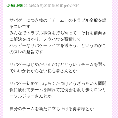
1:
名無し迷彩
2012/07/22(日) 20:50:54.92 ID:psOvJfKP0
サバゲーにつき物の「チーム」のトラブル全般を語
るスレです
みんなでトラブル事例を持ち寄って、それを前向き
に解決をはかり、ノウハウを蓄積して
ハッピーなサバゲーライフを送ろう、というのがこ
のスレの趣旨です
サバゲーはじめたいんだけどどういうチームを選ん
でいいかわからない初心者さんとか
サバゲー初めてしばらくたつけどうざったい人間関
係に疲れてチームを離れて定例会を渡り歩くロンリ
ーソルジャーさんとか
自分のチームを新たに立ち上げる勇者様とか