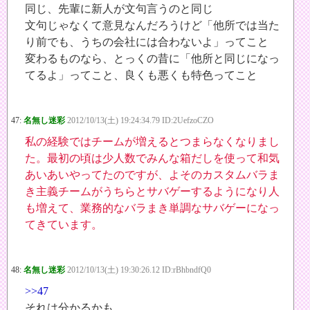
同じ、先輩に新人が文句言うのと同じ
文句じゃなくて意見なんだろうけど「他所では当た
り前でも、うちの会社には合わないよ」ってこと
変わるものなら、とっくの昔に「他所と同じになっ
てるよ」ってこと、良くも悪くも特色ってこと
47:
名無し迷彩
2012/10/13(土) 19:24:34.79 ID:2UefzoCZO
私の経験ではチームが増えるとつまらなくなりまし
た。最初の頃は少人数でみんな箱だしを使って和気
あいあいやってたのですが、よそのカスタムバラま
き主義チームがうちらとサバゲーするようになり人
も増えて、業務的なバラまき単調なサバゲーになっ
てきています。
48:
名無し迷彩
2012/10/13(土) 19:30:26.12 ID:rBhbndfQ0
>>47
それは分かるかも