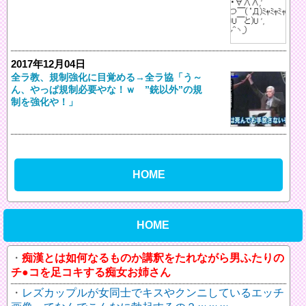
2017年12月04日
全ラ教、規制強化に目覚める→全ラ協「う～
ん、やっぱ規制必要やな！ｗ ”銃以外”の規
制を強化や！」
HOME
HOME
痴漢とは如何なるものか講釈をたれながら男ふたりの
チ●コを足コキする痴女お姉さん
レズカップルが女同士でキスやクンニしているエッチ