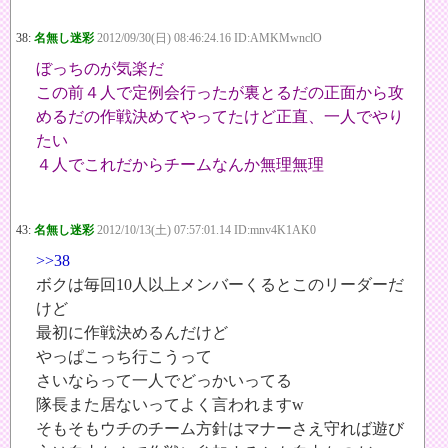
38:
名無し迷彩
2012/09/30(日) 08:46:24.16 ID:AMKMwnclO
ぼっちのが気楽だ
この前４人で定例会行ったが裏とるだの正面から攻
めるだの作戦決めてやってたけど正直、一人でやり
たい
４人でこれだからチームなんか無理無理
43:
名無し迷彩
2012/10/13(土) 07:57:01.14 ID:mnv4K1AK0
>>38
ボクは毎回10人以上メンバーくるとこのリーダーだ
けど
最初に作戦決めるんだけど
やっぱこっち行こうって
さいならって一人でどっかいってる
隊長また居ないってよく言われますw
そもそもウチのチーム方針はマナーさえ守れば遊び