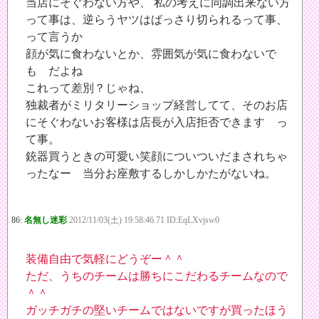
当店にそぐわない方や、 私の考えに同調出来ない方
って事は、逆らうヤツはばっさり切られるって事、
って言うか
顔が気に食わないとか、雰囲気が気に食わないで
も だよね
これって差別？じゃね、
独裁者がミリタリーショップ経営してて、そのお店
にそぐわないお客様は店長が入店拒否できます っ
て事。
銃器買うときの可愛い笑顔についついだまされちゃ
ったなー 当分お座敷するしかしかたがないね。
86:
名無し迷彩
2012/11/03(土) 19:58:46.71 ID:EqLXvjsw0
装備自由で気軽にどうぞー＾＾
ただ、うちのチームは勝ちにこだわるチームなので
＾＾
ガッチガチの堅いチームではないですが買ったほう