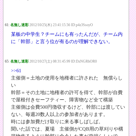
61:
名無し迷彩
2012/10/25(木) 23:41:15.56 ID:p4z3SsoyO
某板の中学生？チームにも有ったんだが、チーム内
に「幹部」と言う位が有るのが理解できない。
65:
名無し迷彩
2012/10/27(土) 08:31:45.99 ID:DzNGRhOR0
>>61
主催側＝土地の使用を地権者に許された 無償らし
い
幹部＝その土地に地権者の許可を得て、幹部が自費
で屋根付きセーフティー、障害物など全て構築
主催側は会費500円徴収するけど、幹部には渡してい
ない、毎週20数人以上の参加者があります。
時には参加費だけ取りに来る事しばしば。
聞いた話では、夏場 主催側がCQB用の草刈りや構