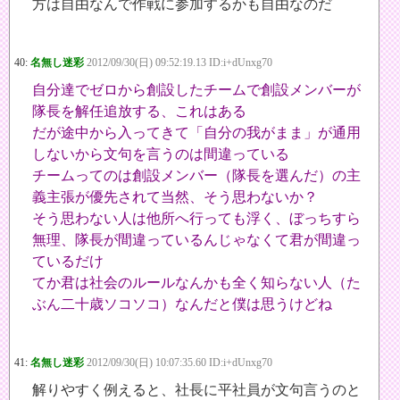
方は自由なんで作戦に参加するかも自由なのだ
40:
名無し迷彩
2012/09/30(日) 09:52:19.13 ID:i+dUnxg70
自分達でゼロから創設したチームで創設メンバーが
隊長を解任追放する、これはある
だが途中から入ってきて「自分の我がまま」が通用
しないから文句を言うのは間違っている
チームってのは創設メンバー（隊長を選んだ）の主
義主張が優先されて当然、そう思わないか？
そう思わない人は他所へ行っても浮く、ぼっちすら
無理、隊長が間違っているんじゃなくて君が間違っ
ているだけ
てか君は社会のルールなんかも全く知らない人（た
ぶん二十歳ソコソコ）なんだと僕は思うけどね
41:
名無し迷彩
2012/09/30(日) 10:07:35.60 ID:i+dUnxg70
解りやすく例えると、社長に平社員が文句言うのと