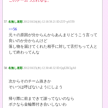
このチームつぶれるな。
57:
名無し迷彩
2012/10/24(水) 12:18:59.21 ID:Z3T+pS5T0
>>56
元々の原因が分からんからあんまりどうこう言って
良いのか分からんけど
落し物を届けてくれた相手に対して舌打ちって人と
して終わってんな
58:
名無し迷彩
2012/10/25(木) 12:30:40.32 ID:QqEZK5gA0
次からそのチーム抜きか
そいつは呼ばないようにしよう
帰り際に前まできて謝ってないのなら
ボクなら金輪際付き合いしないわ