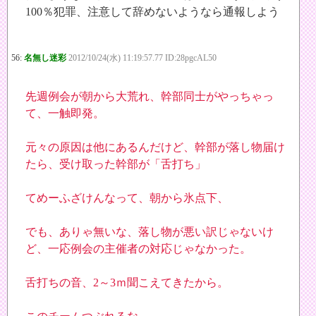
100％犯罪、注意して辞めないようなら通報しよう
56:
名無し迷彩
2012/10/24(水) 11:19:57.77 ID:28pgcAL50
先週例会が朝から大荒れ、幹部同士がやっちゃっ
て、一触即発。
元々の原因は他にあるんだけど、幹部が落し物届け
たら、受け取った幹部が「舌打ち」
てめーふざけんなって、朝から氷点下、
でも、ありゃ無いな、落し物が悪い訳じゃないけ
ど、一応例会の主催者の対応じゃなかった。
舌打ちの音、2～3ｍ聞こえてきたから。