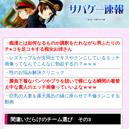
痴漢とは如何なるものか講釈をたれながら男ふたりの
チ●コを足コキする痴女お姉さん
レズカップルが女同士でキスやクンニしているエッチ
画像ってなんでこんなに勃起するの？ｗｗｗ
性のお悩み解決クリニック
勝負下着なパンツやブラを脱いで裸になる瞬間の着替
え中な素人のエッチ画像っていいよなｗｗｗ
巨乳の人妻を露天風呂の縁に座らせて不倫クンニする
動画
間違いだらけのチーム選び その3