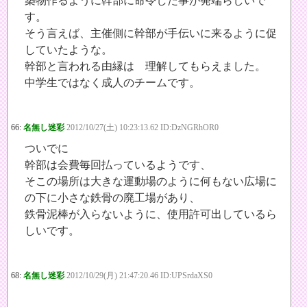
築物作るように幹部に命令した事が発端らしいで
す。
そう言えば、主催側に幹部が手伝いに来るように促
していたような。
幹部と言われる由縁は 理解してもらえました。
中学生ではなく成人のチームです。
66:
名無し迷彩
2012/10/27(土) 10:23:13.62 ID:DzNGRhOR0
ついでに
幹部は会費毎回払っているようです、
そこの場所は大きな運動場のように何もない広場に
の下に小さな鉄骨の廃工場があり、
鉄骨泥棒が入らないように、使用許可出しているら
しいです。
68:
名無し迷彩
2012/10/29(月) 21:47:20.46 ID:UPSrdaXS0