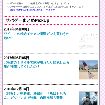
・ﾀﾌｶﾞｲの皆様へ！ｺﾒﾝﾄも紳士ﾌﾟﾚｲでお願いします！(・∀・)ゞ
・只今サーバー負荷増によりコメントが上手く反映されない事があります。
・ﾚｽ番をｸﾘｯｸするとｺﾒ欄にﾚｽ番をｺﾋﾟｰできます
サバゲーまとめPickUp
2017年04月09日
ワイ、この超絶イケメン電動ガンを買おうか
迷い中
2017年08月05日
北朝鮮のミサイルで家が壊れたり怪我したら
誰が補償してくれんの？
2016年12月14日
【悲報】北朝鮮軍、海賊化 「魚はもちろ
ん、ガソリンまで強奪」自国漁船も襲撃