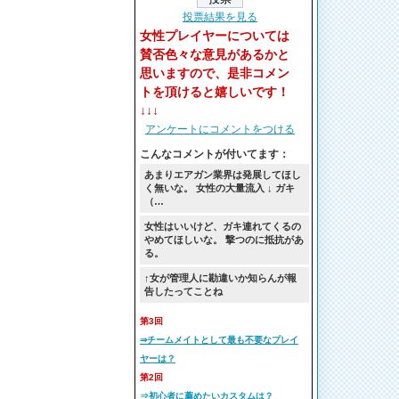
投票結果を見る
女性プレイヤーについては
賛否色々な意見があるかと
思いますので、是非コメン
トを頂けると嬉しいです！
↓↓↓
アンケートにコメントをつける
こんなコメントが付いてます：
あまりエアガン業界は発展してほし
く無いな。 女性の大量流入 ↓ ガキ
（…
女性はいいけど、ガキ連れてくるの
やめてほしいな。 撃つのに抵抗があ
る。
↑女が管理人に勘違いか知らんが報
告したってことね
第3回
⇒チームメイトとして最も不要なプレイ
ヤーは？
第2回
⇒初心者に薦めたいカスタムは？