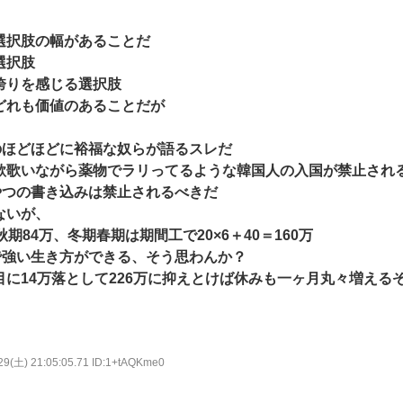
選択肢の幅があることだ
選択肢
誇りを感じる選択肢
どれも価値のあることだが
台のほどほどに裕福な奴らが語るスレだ
歌歌いながら薬物でラリってるような韓国人の入国が禁止される
やつの書き込みは禁止されるべきだ
ないが、
期84万、冬期春期は期間工で20×6＋40＝160万
万で強い生き方ができる、そう思わんか？
に14万落として226万に抑えとけば休みも一ヶ月丸々増える
29(土) 21:05:05.71 ID:1+tAQKme0