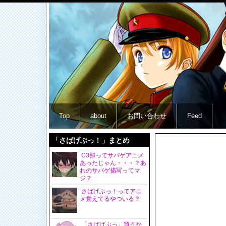
Top
about
お問い合わせ
Feed
「さばげぶっ！」まとめ
C3部ってサバゲアニメ
あったじゃん・・・？あ
れのサバゲ描写ってマ
ジ？
さばげぶっ！ってアニ
メ覚えてるやついる？
「さばげぶっ」買うか