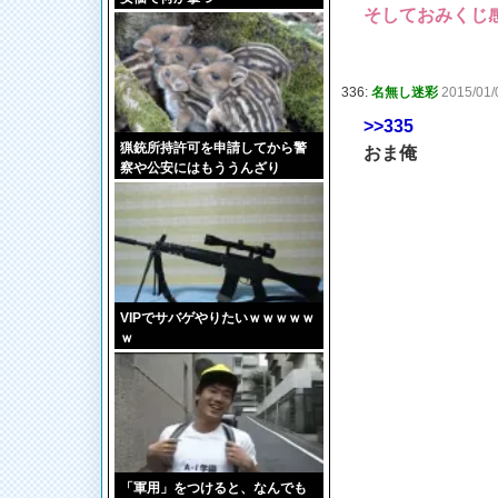
そしておみくじ
336:
名無し迷彩
2015/01/
>>335
猟銃所持許可を申請してから警
おま俺
察や公安にはもううんざり
だ！！！(ﾉД`)
VIPでサバゲやりたいｗｗｗｗｗ
ｗ
「軍用」をつけると、なんでも