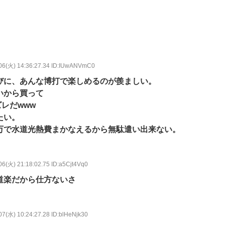
06(火) 14:36:27.34 ID:IUwANVmC0
びに、あんな博打で楽しめるのが羨ましい。
いから買って
レだwww
たい。
万で水道光熱費まかなえるから無駄遣い出来ない。
06(火) 21:18:02.75 ID:a5Cjt4Vq0
道楽だから仕方ないさ
07(水) 10:24:27.28 ID:blHeNjk30