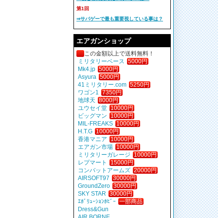
第1回
⇒サバゲーで最も重要視している事は？
エアガンショップ
この金額以上で送料無料！
ミリタリーベース
5000円
Mk4.jp
5000円
Asyura
5000円
41ミリタリー.com
5250円
ワゴン1
7350円
地球天
8000円
ユウセイ堂
10000円
ビッグマン
10000円
MIL-FREAKS
10000円
H.T.G
10000円
香港マニア
10000円
エアガン市場
10000円
ミリタリーガレージ
10000円
レプマート
15000円
コンバットアームズ
20000円
AIRSOFT97
30000円
GroundZero
30000円
SKY STAR
30000円
ｴﾎﾞﾘｭｰｼｮﾝﾎﾋﾞｰ
一部商品
Dress&Gun
AIR BORNE