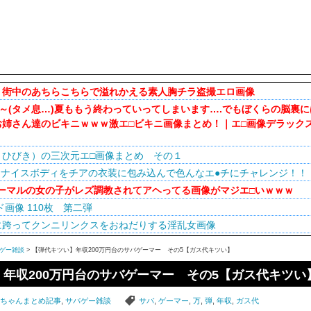
？街中のあちらこちらで溢れかえる素人胸チラ盗撮エロ画像
ハァ～(タメ息…)夏ももう終わっていってしまいます….でもぼくらの脳裏
お姉さん達のビキニｗｗｗ激エ□ビキニ画像まとめ！｜エ□画像デラック
きひびき）の三次元エ□画像まとめ その１
 ナイスボディをチアの衣装に包み込んで色んなエ●チにチャレンジ！！
】ノーマルの女の子がレズ調教されてアヘってる画像がマジエ□いｗｗｗ
画像 110枚 第二弾
に跨ってクンニリンクスをおねだりする淫乱女画像
ゲー雑談
> 【弾代キツい】年収200万円台のサバゲーマー その5【ガス代キツい】
年収200万円台のサバゲーマー その5【ガス代キツい
2ちゃんまとめ記事
,
サバゲー雑談
サバ
,
ゲーマー
,
万
,
弾
,
年収
,
ガス代