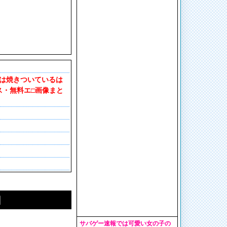
には焼きついているは
ス・無料エ□画像まと
】
サバゲー速報では可愛い女の子の