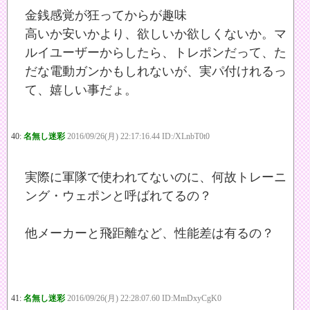
金銭感覚が狂ってからが趣味
高いか安いかより、欲しいか欲しくないか。マ
ルイユーザーからしたら、トレポンだって、た
だな電動ガンかもしれないが、実パ付けれるっ
て、嬉しい事だょ。
40:
名無し迷彩
2016/09/26(月) 22:17:16.44 ID:/XLnbT0t0
実際に軍隊で使われてないのに、何故トレーニ
ング・ウェポンと呼ばれてるの？
他メーカーと飛距離など、性能差は有るの？
41:
名無し迷彩
2016/09/26(月) 22:28:07.60 ID:MmDxyCgK0