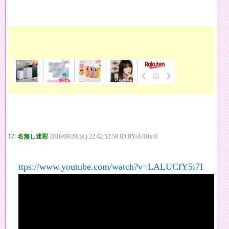
17:
名無し迷彩
2016/09/20(火) 22:42:52.58 ID:RYoUIHsr0
ttps://www.youtube.com/watch?v=LALUCfY5i7I