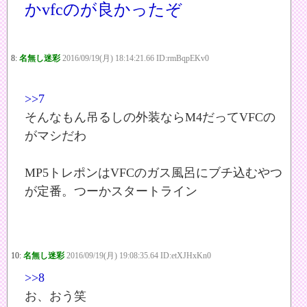
かvfcのが良かったぞ
8:
名無し迷彩
2016/09/19(月) 18:14:21.66 ID:rmBqpEKv0
>>7
そんなもん吊るしの外装ならM4だってVFCの
がマシだわ
MP5トレポンはVFCのガス風呂にブチ込むやつ
が定番。つーかスタートライン
10:
名無し迷彩
2016/09/19(月) 19:08:35.64 ID:etXJHxKn0
>>8
お、おう笑