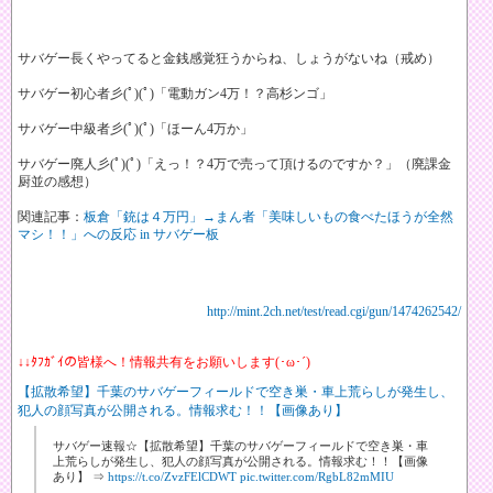
サバゲー長くやってると金銭感覚狂うからね、しょうがないね（戒め）
サバゲー初心者彡(ﾟ)(ﾟ)「電動ガン4万！？高杉ンゴ」
サバゲー中級者彡(ﾟ)(ﾟ)「ほーん4万か」
サバゲー廃人彡(ﾟ)(ﾟ)「えっ！？4万で売って頂けるのですか？」（廃課金
厨並の感想）
関連記事：
板倉「銃は４万円」→まん者「美味しいもの食べたほうが全然
マシ！！」への反応 in サバゲー板
http://mint.2ch.net/test/read.cgi/gun/1474262542/
↓↓ﾀﾌｶﾞｲの皆様へ！情報共有をお願いします(･ω･´)
【拡散希望】千葉のサバゲーフィールドで空き巣・車上荒らしが発生し、
犯人の顔写真が公開される。情報求む！！【画像あり】
サバゲー速報☆【拡散希望】千葉のサバゲーフィールドで空き巣・車
上荒らしが発生し、犯人の顔写真が公開される。情報求む！！【画像
あり】 ⇒
https://t.co/ZvzFElCDWT
pic.twitter.com/RgbL82mMIU