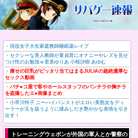
現役女子大生家庭教師睡眠薬レイプ
セクシーな美人教師が童貞君にオナニーやレズを見せ
つけ性のお勉強ｗ里美ゆりあ 小桜沙樹 あゆむ
痩せの巨乳がピッタリ当てはまるJULIAの超絶濃厚な
セックス動画
パチ●コ屋で客やホールスタッフのパンチラや胸チラ
を盗撮したエ●画像まとめ
小早川怜子 ニーハイパンストがエロい美熟女をディ
ーラーが玉を扱うように揉みしだき艶やかな表情を引き
出す！
トレーニングウェポンが外国の軍人とか警察の