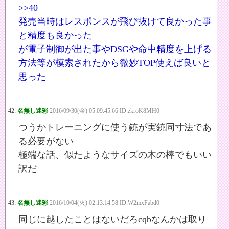
>>40
発売当時はレスポンスが飛び抜けて良かった事
と精度も良かった
が電子制御が出た事やDSGや命中精度を上げる
方法等が模索されたから微妙TOP使えば良いと
思った
42:
名無し迷彩
2016/09/30(金) 05:09:45.66 ID:zkroK8MH0
つうかトレーニングに使う銃が実銃同寸法であ
る必要がない
極端な話、似たようなサイズの木の棒でもいい
訳だ
43:
名無し迷彩
2016/10/04(火) 02:13:14.58 ID:W2mxFabd0
同じに越したことはないだろcqbなんかは取り