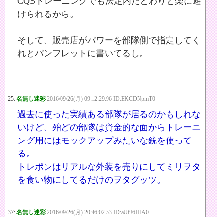
CQBトレーニングでも法定内だとわりと楽に避
けられるから。
そして、販売店がパワーを部隊側で指定してく
れとパンフレットに書いてるし。
25:
名無し迷彩
2016/09/26(月) 09:12:29.96 ID:EKCDNpmT0
過去に使った実績ある部隊が居るのかもしれな
いけど、殆どの部隊は資金的な面からトレーニ
ング用にはモックアップみたいな銃を使って
る。
トレポンはリアルな外装を売りにしてミリヲタ
を食い物にしてるだけのヲタグッツ。
37:
名無し迷彩
2016/09/26(月) 20:46:02.53 ID:aUfJ6IHA0