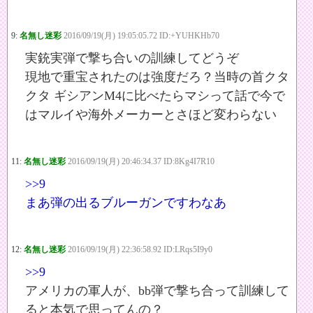
9:
名無し迷彩
2016/09/19(月) 19:05:05.72 ID:+YUHKHb70
実銃実弾で撃ち合いの訓練してどうぞ
現地で重宝されたのは強度だろ？当時の首クタ
クタ ギシアンM4に比べたらマシって話で今で
はマルイや海外メーカーとさほど変わらない
11:
名無し迷彩
2016/09/19(月) 20:46:34.37 ID:8Kg4I7R10
>>9
まあ弾の出るブルーガンですわなあ
12:
名無し迷彩
2016/09/19(月) 22:36:58.92 ID:LRqs5I9y0
>>9
アメリカの軍人が、bb弾で撃ち合って訓練して
ると本気で思ってんの？