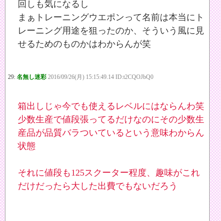
回しも気になるし
まぁトレーニングウエポンって名前は本当にト
レーニング用途を狙ったのか、そういう風に見
せるためのものかはわからんが笑
29:
名無し迷彩
2016/09/26(月) 15:15:49.14 ID:t2CQOJbQ0
箱出しじゃ今でも使えるレベルにはならんわ笑
少数生産で値段張ってるだけなのにその少数生
産品が品質バラついているという意味わからん
状態
それに値段も125スクーター程度、趣味がこれ
だけだったら大した出費でもないだろう