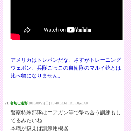
アメリカはトレポンだな。さすがトレーニング
ウェポン。兵隊ごっこの自衛隊のマルイ銃とは
比べ物になりません。
21:
名無し迷彩
2016/09/25(日) 10:40:53.61 ID:JiDIjepA0
警察特殊部隊はエアガン等で撃ち合う訓練もし
てるみたいね
本職が扱えば訓練用機器