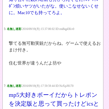
ﾎﾟﾝ煩いヤツがいたがな。使いこなせないくせ
に。Mac10でも持ってろよ。
5:
名無し迷彩
2016/09/19(月) 15:37:00.02 ID:rmBqpEKv0
撃てる無可動実銃だからね。ゲームで使えるお
まけ付き。
住む世界が違うんだよ坊や
7:
名無し迷彩
2016/09/19(月) 17:59:59.44 ID:NeXpJ8170
mp5大好きボーイだからトレポン
を決定版と思って買ったけどicsと