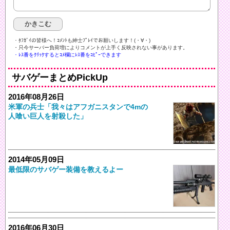
・ﾀﾌｶﾞｲの皆様へ！ｺﾒﾝﾄも紳士ﾌﾟﾚｲでお願いします！(・∀・)ゞ
・只今サーバー負荷増によりコメントが上手く反映されない事があります。
・ﾚｽ番をｸﾘｯｸするとｺﾒ欄にﾚｽ番をｺﾋﾟｰできます
サバゲーまとめPickUp
2016年08月26日
米軍の兵士「我々はアフガニスタンで4mの
人喰い巨人を射殺した」
2014年05月09日
最低限のサバゲー装備を教えるよー
2016年06月30日