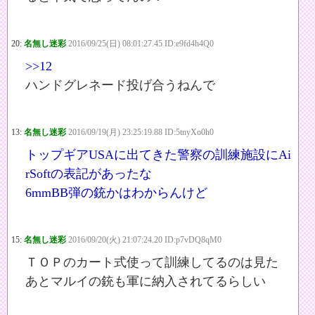
20:
名無し迷彩
2016/09/25(日) 08:01:27.45 ID:e9fd4h4Q0
>>12
ハンドグレネード投げ合うねんで
13:
名無し迷彩
2016/09/19(月) 23:25:19.88 ID:5tnyXo0h0
トップギアUSAに出てきた警察の訓練施設にAi
rSoftの表記があったな
6mmBB弾の銃かはわからんけど
15:
名無し迷彩
2016/09/20(火) 21:07:24.20 ID:p7vDQ8qM0
ＴＯＰのカート式使って訓練してるのは見た
あとマルイの銃も軍に納入されてるらしい