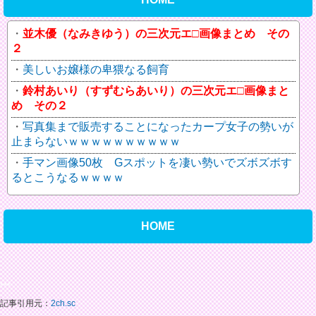
並木優（なみきゆう）の三次元エ□画像まとめ その
２
美しいお嬢様の卑猥なる飼育
鈴村あいり（すずむらあいり）の三次元エ□画像まと
め その２
写真集まで販売することになったカープ女子の勢いが
止まらないｗｗｗｗｗｗｗｗｗｗ
手マン画像50枚 Gスポットを凄い勢いでズボズボす
るとこうなるｗｗｗｗ
HOME
***
記事引用元：
2ch.sc