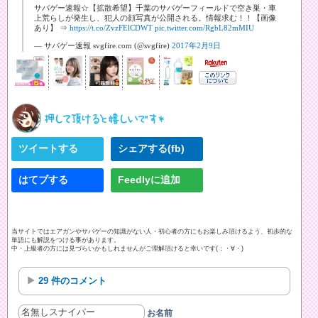
サバゲー速報☆【拡散希望】千葉のサバゲーフィールドで空き巣・車
上荒らしが発生し、犯人の顔写真が公開される。情報求む！！【画像
あり】 ⇒
https://t.co/ZvzFElCDWT
pic.twitter.com/RgbL82mMIU
— サバゲー速報 svgfire.com (@svgfire)
2017年2月9日
ツイートする
シェアする(fb)
はてブする
Feedlyに追加
当サイトではエアガンやサバゲーの知識がない人・初心者の方にもお楽しみ頂けるよう、初歩的な
単語にも解説をつける事があります。
中・上級者の方には見づらいかもしれませんがご理解頂けると幸いです(；・∀・)
29 件のコメント
お名前