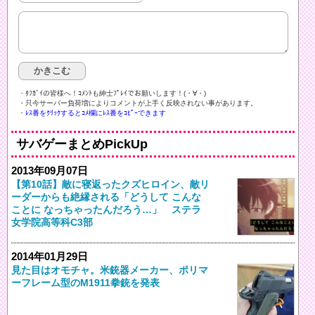
・ﾀﾌｶﾞｲの皆様へ！ｺﾒﾝﾄも紳士ﾌﾟﾚｲでお願いします！(・∀・)ゞ
・只今サーバー負荷増によりコメントが上手く反映されない事があります。
・ﾚｽ番をｸﾘｯｸするとｺﾒ欄にﾚｽ番をｺﾋﾟｰできます
サバゲーまとめPickUp
2013年09月07日
【第10話】敵に寝返ったクズヒロイン、敵リ
ーダーからも絶縁される「どうして こんな
ことに なっちゃったんだろう…」 ステラ
女学院高等科C3部
2014年01月29日
見た目はオモチャ。米銃器メーカー、ポリマ
ーフレーム型のM1911拳銃を発表