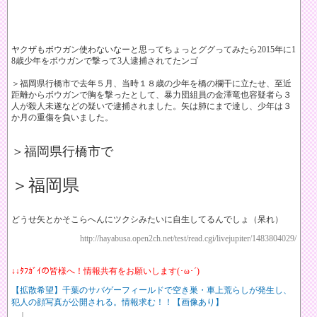
ヤクザもボウガン使わないなーと思ってちょっとググってみたら2015年に1
8歳少年をボウガンで撃って3人逮捕されてたンゴ
＞福岡県行橋市で去年５月、当時１８歳の少年を橋の欄干に立たせ、至近
距離からボウガンで胸を撃ったとして、暴力団組員の金澤竜也容疑者ら３
人が殺人未遂などの疑いで逮捕されました。矢は肺にまで達し、少年は３
か月の重傷を負いました。
＞福岡県行橋市で
＞福岡県
どうせ矢とかそこらへんにツクシみたいに自生してるんでしょ（呆れ）
http://hayabusa.open2ch.net/test/read.cgi/livejupiter/1483804029/
↓↓ﾀﾌｶﾞｲの皆様へ！情報共有をお願いします(･ω･´)
【拡散希望】千葉のサバゲーフィールドで空き巣・車上荒らしが発生し、
犯人の顔写真が公開される。情報求む！！【画像あり】