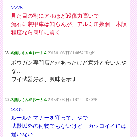
>>28
見た目の割にアホほど殺傷力高いで
流石に装甲車は知らんが、アルミ缶数個・木版
程度なら簡単に貫く
35:
名無しさん＠おーぷん
2017/01/08(日)01:06:52 ID:tgN
ボウガン専門店とかあったけど意外と安いんや
な…
ワイ武器好き、興味を示す
36:
名無しさん＠おーぷん
2017/01/08(日)01:07:40 ID:CWP
>>35
ルールとマナーを守って、やで
武器以外の何物でもないけど、カッコイイには
違いない