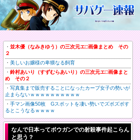
並木優（なみきゆう）の三次元エ□画像まとめ その
２
美しいお嬢様の卑猥なる飼育
鈴村あいり（すずむらあいり）の三次元エ□画像まと
め その２
写真集まで販売することになったカープ女子の勢いが
止まらないｗｗｗｗｗｗｗｗｗｗ
手マン画像50枚 Gスポットを凄い勢いでズボズボす
るとこうなるｗｗｗｗ
なんで日本ってボウガンでの射殺事件起こらん
と思う？