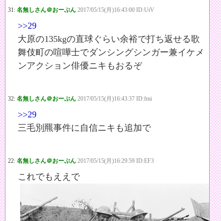
31:
名無しさん＠おーぷん
2017/05/15(月)16:43:00 ID:UtV
>>29
大原の135kgの直球ぐらい余裕で打ち返せる歌
舞伎町の喧嘩士でダンシングシンガー兼イケメ
ンアクション俳優ニキもおるぞ
32:
名無しさん＠おーぷん
2017/05/15(月)16:43:37 ID:fmi
>>29
三毛別羆事件に自信ニキも追加で
22:
名無しさん＠おーぷん
2017/05/15(月)16:29:59 ID:EF3
これでもええで