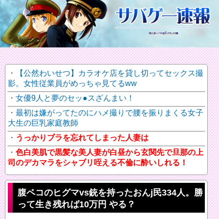
【公然わいせつ】カラオケ店を貸し切ってセックス撮
影。女性従業員がめっちゃ見てるww
女優9人と夢のセッ●スざんまい！
最初は嫌がってたのにハメ撮りで腰を振りまくる女子
大生の巨乳家庭教師
うっかりブラを忘れてしまった人妻は
色白美肌で黒髪な美人妻が白昼から玄関先で旦那の上
司のデカマラをシャブリ咥える不倫に酔いしれる！
腹ペコのヒグマvs銃を持ったおんj民334人。勝
って生き残れば10万円 やる？