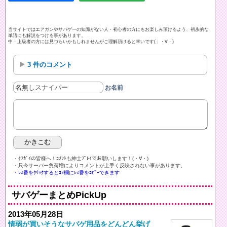
当サイトではエアガンやサバゲーの知識がない人・初心者の方にもお楽しみ頂けるよう、初歩的な
単語にも解説をつける事があります。
中・上級者の方には見づらいかもしれませんがご理解頂けると幸いです(；・∀・)
3 件のコメント
お名前
・ﾀﾌｶﾞｲの皆様へ！ｺﾒﾝﾄも紳士ﾌﾟﾚｲでお願いします！(・∀・)ゞ
・只今サーバー負荷増によりコメントが上手く反映されない事があります。
・ﾚｽ番をｸﾘｯｸするとｺﾒ欄にﾚｽ番をｺﾋﾟｰできます
サバゲーまとめPickUp
2013年05月28日
情弱が買いそうなサバゲ用品をどんどん挙げ