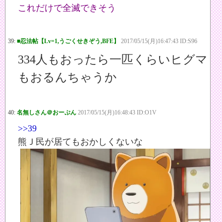
これだけで全滅できそう
39:
■忍法帖【Lv=1,うごくせきぞう,BFE】
2017/05/15(月)16:47:43 ID:S96
334人もおったら一匹くらいヒグマ
もおるんちゃうか
40:
名無しさん＠おーぷん
2017/05/15(月)16:48:43 ID:O1V
>>39
熊Ｊ民が居てもおかしくないな