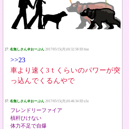
27:
名無しさん＠おーぷん
2017/05/15(月)16:32:58 ID:fmi
>>23
車より速く3ｔくらいのパワーが突
っ込んでくるんやで
37:
名無しさん＠おーぷん
2017/05/15(月)16:46:34 ID:z3z
フレンドリーファイア
槓杆ひけない
体力不足で自爆