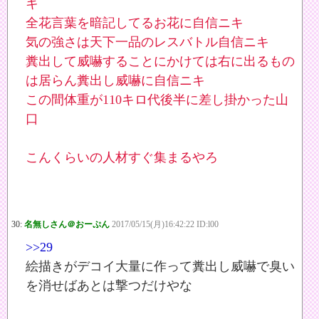
キ
全花言葉を暗記してるお花に自信ニキ
気の強さは天下一品のレスバトル自信ニキ
糞出して威嚇することにかけては右に出るもの
は居らん糞出し威嚇に自信ニキ
この間体重が110キロ代後半に差し掛かった山
口
こんくらいの人材すぐ集まるやろ
30:
名無しさん＠おーぷん
2017/05/15(月)16:42:22 ID:l00
>>29
絵描きがデコイ大量に作って糞出し威嚇で臭い
を消せばあとは撃つだけやな