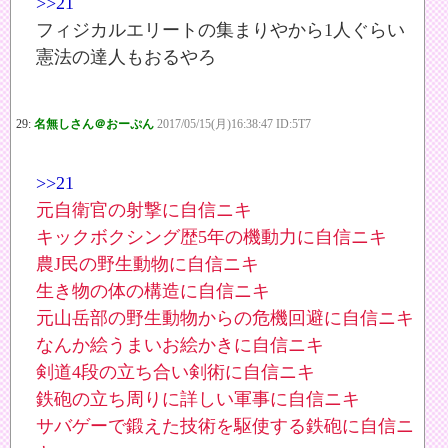
>>21
フィジカルエリートの集まりやから1人ぐらい
憲法の達人もおるやろ
29:
名無しさん＠おーぷん
2017/05/15(月)16:38:47 ID:5T7
>>21
元自衛官の射撃に自信ニキ
キックボクシング歴5年の機動力に自信ニキ
農J民の野生動物に自信ニキ
生き物の体の構造に自信ニキ
元山岳部の野生動物からの危機回避に自信ニキ
なんか絵うまいお絵かきに自信ニキ
剣道4段の立ち合い剣術に自信ニキ
鉄砲の立ち周りに詳しい軍事に自信ニキ
サバゲーで鍛えた技術を駆使する鉄砲に自信ニ