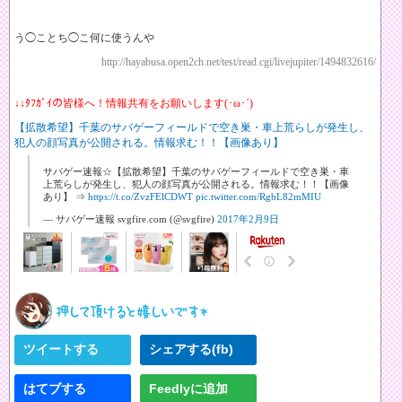
う◯ことち◯こ何に使うんや
http://hayabusa.open2ch.net/test/read.cgi/livejupiter/1494832616/
↓↓ﾀﾌｶﾞｲの皆様へ！情報共有をお願いします(･ω･´)
【拡散希望】千葉のサバゲーフィールドで空き巣・車上荒らしが発生し、
犯人の顔写真が公開される。情報求む！！【画像あり】
サバゲー速報☆【拡散希望】千葉のサバゲーフィールドで空き巣・車
上荒らしが発生し、犯人の顔写真が公開される。情報求む！！【画像
あり】 ⇒
https://t.co/ZvzFElCDWT
pic.twitter.com/RgbL82mMIU
— サバゲー速報 svgfire.com (@svgfire)
2017年2月9日
ツイートする
シェアする(fb)
はてブする
Feedlyに追加