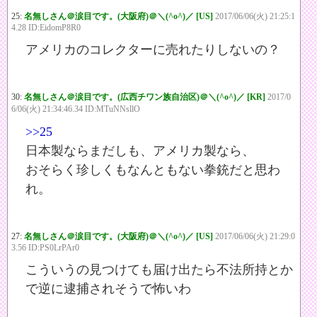
25:
名無しさん＠涙目です。(大阪府)＠＼(^o^)／ [US]
2017/06/06(火) 21:25:1
4.28 ID:EidomP8R0
アメリカのコレクターに売れたりしないの？
30:
名無しさん＠涙目です。(広西チワン族自治区)＠＼(^o^)／ [KR]
2017/0
6/06(火) 21:34:46.34 ID:MTuNNsllO
>>25
日本製ならまだしも、アメリカ製なら、
おそらく珍しくもなんともない拳銃だと思わ
れ。
27:
名無しさん＠涙目です。(大阪府)＠＼(^o^)／ [US]
2017/06/06(火) 21:29:0
3.56 ID:PS0LrPAr0
こういうの見つけても届け出たら不法所持とか
で逆に逮捕されそうで怖いわ