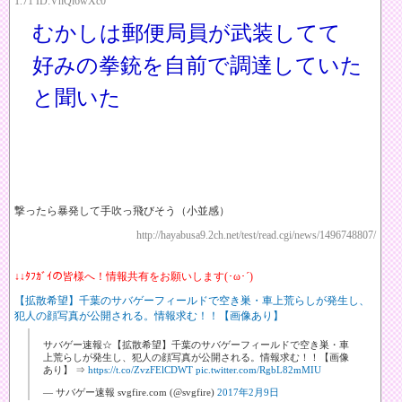
1.71 ID:VhQi6wXc0
むかしは郵便局員が武装してて
好みの拳銃を自前で調達していた
と聞いた
撃ったら暴発して手吹っ飛びそう（小並感）
http://hayabusa9.2ch.net/test/read.cgi/news/1496748807/
↓↓ﾀﾌｶﾞｲの皆様へ！情報共有をお願いします(･ω･´)
【拡散希望】千葉のサバゲーフィールドで空き巣・車上荒らしが発生し、
犯人の顔写真が公開される。情報求む！！【画像あり】
サバゲー速報☆【拡散希望】千葉のサバゲーフィールドで空き巣・車
上荒らしが発生し、犯人の顔写真が公開される。情報求む！！【画像
あり】 ⇒
https://t.co/ZvzFElCDWT
pic.twitter.com/RgbL82mMIU
— サバゲー速報 svgfire.com (@svgfire)
2017年2月9日