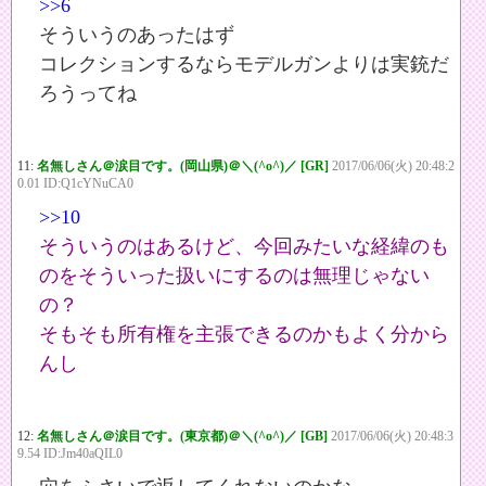
>>6
そういうのあったはず
コレクションするならモデルガンよりは実銃だ
ろうってね
11:
名無しさん＠涙目です。(岡山県)＠＼(^o^)／ [GR]
2017/06/06(火) 20:48:2
0.01 ID:Q1cYNuCA0
>>10
そういうのはあるけど、今回みたいな経緯のも
のをそういった扱いにするのは無理じゃない
の？
そもそも所有権を主張できるのかもよく分から
んし
12:
名無しさん＠涙目です。(東京都)＠＼(^o^)／ [GB]
2017/06/06(火) 20:48:3
9.54 ID:Jm40aQIL0