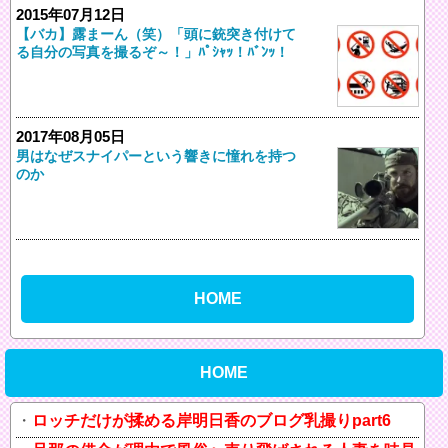
2015年07月12日
【バカ】露まーん（笑）「頭に銃突き付けて
る自分の写真を撮るぞ～！」ﾊﾟｼｬｯ！ﾊﾞﾝｯ！
2017年08月05日
男はなぜスナイパーという響きに憧れを持つ
のか
HOME
HOME
ロッチだけが揉める岸明日香のブログ乳撮りpart6