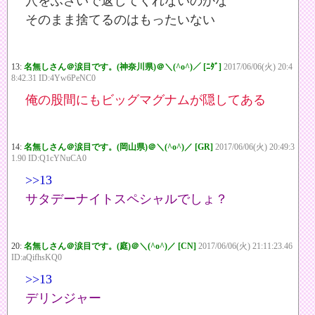
穴をふさいで返してくれないのかな
そのまま捨てるのはもったいない
13:
名無しさん＠涙目です。(神奈川県)＠＼(^o^)／ [ﾆﾀﾞ]
2017/06/06(火) 20:4
8:42.31 ID:4Yw6PeNC0
俺の股間にもビッグマグナムが隠してある
14:
名無しさん＠涙目です。(岡山県)＠＼(^o^)／ [GR]
2017/06/06(火) 20:49:3
1.90 ID:Q1cYNuCA0
>>13
サタデーナイトスペシャルでしょ？
20:
名無しさん＠涙目です。(庭)＠＼(^o^)／ [CN]
2017/06/06(火) 21:11:23.46
ID:aQifhsKQ0
>>13
デリンジャー