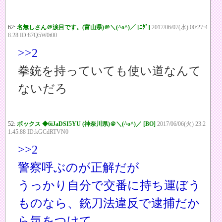
62:
名無しさん＠涙目です。(富山県)＠＼(^o^)／ [ﾆﾀﾞ]
2017/06/07(水) 00:27:4
8.28 ID:87Q5W0t00
>>2
拳銃を持っていても使い道なんて
ないだろ
52:
ボックス ◆6iJaDSI5YU (神奈川県)＠＼(^o^)／ [BO]
2017/06/06(火) 23:2
1:45.88 ID:kGCdRTVN0
>>2
警察呼ぶのが正解だが
うっかり自分で交番に持ち運ぼう
ものなら、銃刀法違反で逮捕だか
ら気をつけて