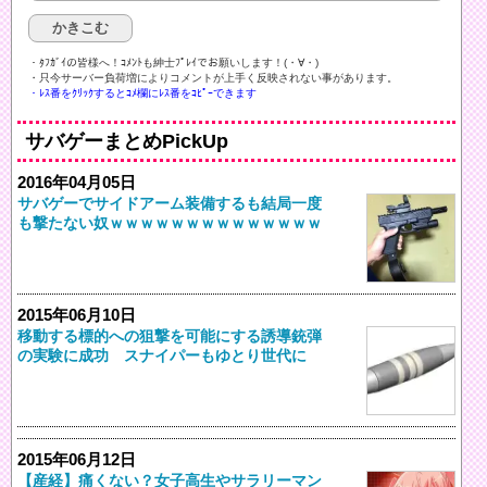
・ﾀﾌｶﾞｲの皆様へ！ｺﾒﾝﾄも紳士ﾌﾟﾚｲでお願いします！(・∀・)ゞ
・只今サーバー負荷増によりコメントが上手く反映されない事があります。
・ﾚｽ番をｸﾘｯｸするとｺﾒ欄にﾚｽ番をｺﾋﾟｰできます
サバゲーまとめPickUp
2016年04月05日
サバゲーでサイドアーム装備するも結局一度
も撃たない奴ｗｗｗｗｗｗｗｗｗｗｗｗｗｗ
2015年06月10日
移動する標的への狙撃を可能にする誘導銃弾
の実験に成功 スナイパーもゆとり世代に
2015年06月12日
【産経】痛くない？女子高生やサラリーマン