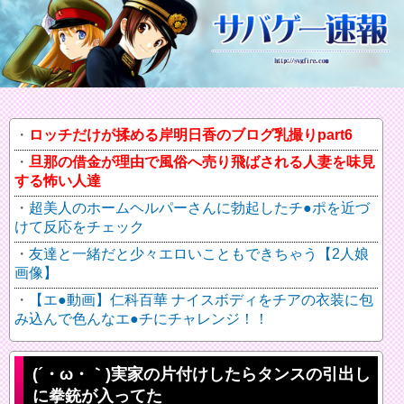
ロッチだけが揉める岸明日香のブログ乳撮りpart6
旦那の借金が理由で風俗へ売り飛ばされる人妻を味見
する怖い人達
超美人のホームヘルパーさんに勃起したチ●ポを近づ
けて反応をチェック
友達と一緒だと少々エロいこともできちゃう【2人娘
画像】
【エ●動画】仁科百華 ナイスボディをチアの衣装に包
み込んで色んなエ●チにチャレンジ！！
(´・ω・｀)実家の片付けしたらタンスの引出し
に拳銃が入ってた