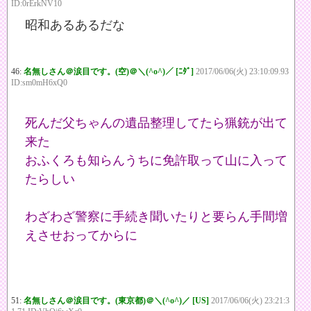
ID:0rErkNV10
昭和あるあるだな
46:
名無しさん＠涙目です。(空)＠＼(^o^)／ [ﾆﾀﾞ]
2017/06/06(火) 23:10:09.93
ID:sm0mH6xQ0
死んだ父ちゃんの遺品整理してたら猟銃が出て
来た
おふくろも知らんうちに免許取って山に入って
たらしい
わざわざ警察に手続き聞いたりと要らん手間増
えさせおってからに
51:
名無しさん＠涙目です。(東京都)＠＼(^o^)／ [US]
2017/06/06(火) 23:21:3