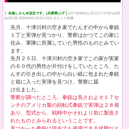
1:
名無しさん＠涙目です。(兵庫県) [ﾆﾀﾞ]
2017/06/06(火) 20:33:27.18 ID:txh9Z
hmT0 BE:592048191-PLT(13345) ポイント特典
先月、十津川村の空き家でたんすの中から拳銃
１丁と実弾が見つかり、警察はかつてこの家に
住み、軍隊に所属していた男性のものとみてい
ます。
先月２５日、十津川村の空き家でこの家が実家
の６０代の男性が片付けをしていたところ、た
んすの引き出しの中から白い紙に包まれた拳銃
と箱に入った実弾を見つけ、警察に届
け出ました。
警察が調べたところ、拳銃は長さおよそ１７セ
ンチのアメリカ製の回転式拳銃で実弾は２８発
あり、型式から、戦時中かそれより前に製造さ
れたものとみられるということです。
見つかった拳銃は現在でも使用できる状態だと