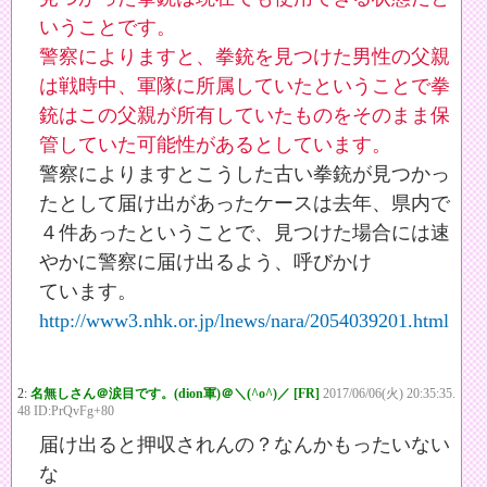
いうことです。
警察によりますと、拳銃を見つけた男性の父親
は戦時中、軍隊に所属していたということで拳
銃はこの父親が所有していたものをそのまま保
管していた可能性があるとしています。
警察によりますとこうした古い拳銃が見つかっ
たとして届け出があったケースは去年、県内で
４件あったということで、見つけた場合には速
やかに警察に届け出るよう、呼びかけ
ています。
http://www3.nhk.or.jp/lnews/nara/2054039201.html
2:
名無しさん＠涙目です。(dion軍)＠＼(^o^)／ [FR]
2017/06/06(火) 20:35:35.
48 ID:PrQvFg+80
届け出ると押収されんの？なんかもったいない
な