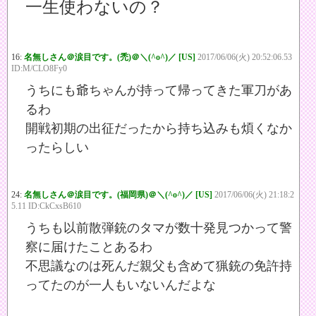
一生使わないの？
16:
名無しさん＠涙目です。(禿)＠＼(^o^)／ [US]
2017/06/06(火) 20:52:06.53
ID:M/CLO8Fy0
うちにも爺ちゃんが持って帰ってきた軍刀があ
るわ
開戦初期の出征だったから持ち込みも煩くなか
ったらしい
24:
名無しさん＠涙目です。(福岡県)＠＼(^o^)／ [US]
2017/06/06(火) 21:18:2
5.11 ID:CkCxsB610
うちも以前散弾銃のタマが数十発見つかって警
察に届けたことあるわ
不思議なのは死んだ親父も含めて猟銃の免許持
ってたのが一人もいないんだよな