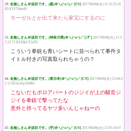
29:
名無しさん＠涙目です。(庭)＠＼(^o^)／ [US]
2017/06/06(火) 21:33:55.45
ID:kYE76dmI0
モーゼルとか出て来たら家宝にするのに
31:
名無しさん＠涙目です。(神奈川県)＠＼(^o^)／ [ﾆﾀﾞ]
2017/06/06(火) 21:3
7:23.73 ID:EIkGT2aT0
こういう拳銃も青いシートに並べられて事件タ
イトル付きの写真取られちゃうの？
44:
名無しさん＠涙目です。(東日本)＠＼(^o^)／ [CN]
2017/06/06(火) 23:04:4
3.13 ID:bxWp1D9b0
こないだもボロアパートのジジイが上の騒音ジ
ジイを拳銃で撃ってたな
意外と持ってるヤツ多いんじゃねーの
45:
名無しさん＠涙目です。(芋)＠＼(^o^)／ [US]
2017/06/06(火) 23:05:18.67