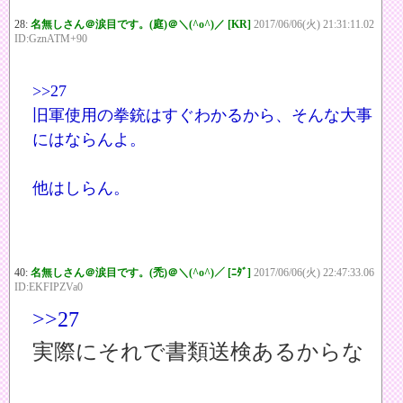
28:
名無しさん＠涙目です。(庭)＠＼(^o^)／ [KR]
2017/06/06(火) 21:31:11.02
ID:GznATM+90
>>27
旧軍使用の拳銃はすぐわかるから、そんな大事
にはならんよ。
他はしらん。
40:
名無しさん＠涙目です。(禿)＠＼(^o^)／ [ﾆﾀﾞ]
2017/06/06(火) 22:47:33.06
ID:EKFIPZVa0
>>27
実際にそれで書類送検あるからな