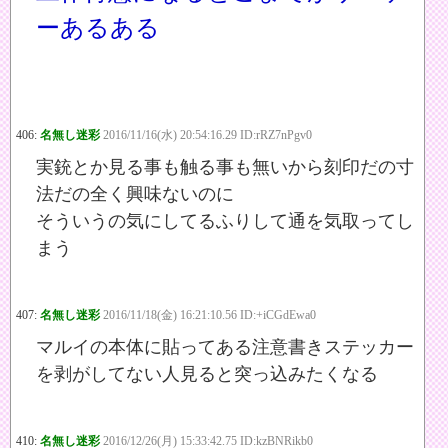
ーあるある
406:
名無し迷彩
2016/11/16(水) 20:54:16.29 ID:rRZ7nPgv0
実銃とか見る事も触る事も無いから刻印だの寸
法だの全く興味ないのに
そういうの気にしてるふりして通を気取ってし
まう
407:
名無し迷彩
2016/11/18(金) 16:21:10.56 ID:+iCGdEwa0
マルイの本体に貼ってある注意書きステッカー
を剥がしてない人見ると突っ込みたくなる
410:
名無し迷彩
2016/12/26(月) 15:33:42.75 ID:kzBNRikb0