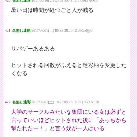
420:
名無し迷彩
2017/06/18(日) 23:09:33.41 ID:PO9EFqQx0
暑い日は時間が経つごと人が減る
421:
名無し迷彩
2017/07/01(土) 00:33:30.70 ID:J9Gz0jjj0
サバゲーあるある
ヒットされる回数がふえると迷彩柄を変更した
くなる
422:
名無し迷彩
2017/07/01(土) 18:25:05.16 ID:EQ+GXNu20
大学のサークルみたいな集団にいる女は必ずと
言っていいほどヒットされた後に「あっちから
撃たれたー！」と言う奴が一人はいる