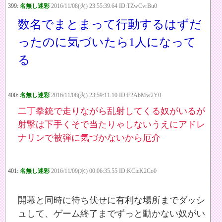
399:
名無し迷彩
2016/11/08(火) 23:55:39.64 ID:TZwCvrBu0
数名でまとまって行動するはずだ
ったのに気づいたら1人になって
る
400:
名無し迷彩
2016/11/08(火) 23:59:11.10 ID:F2AbMw2Y0
二丁拳銃で走りながら乱射してくる奴がいるが
射撃は下手くそで当たりゃしないうえにアドレ
ナリンで被弾に気づかないから厄介
401:
名無し迷彩
2016/11/09(水) 00:06:35.55 ID:KCicK2Co0
開幕と同時に待ち伏せに有利な場所までダッシ
ュして、ゲーム終了までずっと動かない奴がい