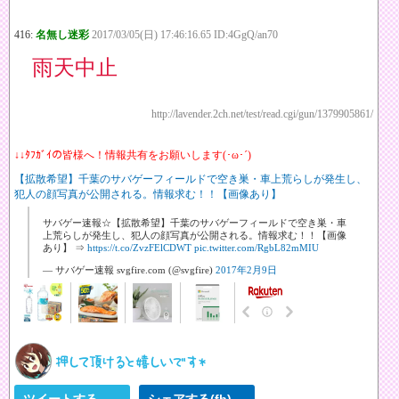
416:
名無し迷彩
2017/03/05(日) 17:46:16.65 ID:4GgQ/an70
雨天中止
http://lavender.2ch.net/test/read.cgi/gun/1379905861/
↓↓ﾀﾌｶﾞｲの皆様へ！情報共有をお願いします(･ω･´)
【拡散希望】千葉のサバゲーフィールドで空き巣・車上荒らしが発生し、
犯人の顔写真が公開される。情報求む！！【画像あり】
サバゲー速報☆【拡散希望】千葉のサバゲーフィールドで空き巣・車
上荒らしが発生し、犯人の顔写真が公開される。情報求む！！【画像
あり】 ⇒
https://t.co/ZvzFElCDWT
pic.twitter.com/RgbL82mMIU
— サバゲー速報 svgfire.com (@svgfire)
2017年2月9日
ツイートする
シェアする(fb)