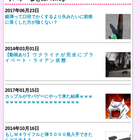
2017年06月23日
銃弾って口径でかくするより矢みたいに前後
に長くした方が強くない？
2014年03月01日
【動画あり】 ウ ク ラ イ ナ が 完 全 に プ ラ
イ ベ ー ト ・ ラ イ ア ン 状 態
2017年01月15日
カップルがサバゲーにやって来た結果ｗｗｗ
ｗｗｗｗｗｗｗｗｗｗｗｗｗｗｗｗｗ
2014年10月16日
もしＭ４ライフルと弾５０００発入手できた
らどうする？