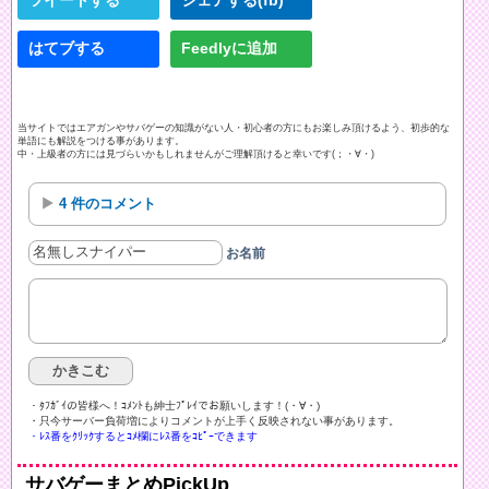
はてブする
Feedlyに追加
当サイトではエアガンやサバゲーの知識がない人・初心者の方にもお楽しみ頂けるよう、初歩的な
単語にも解説をつける事があります。
中・上級者の方には見づらいかもしれませんがご理解頂けると幸いです(；・∀・)
4 件のコメント
お名前
・ﾀﾌｶﾞｲの皆様へ！ｺﾒﾝﾄも紳士ﾌﾟﾚｲでお願いします！(・∀・)ゞ
・只今サーバー負荷増によりコメントが上手く反映されない事があります。
・ﾚｽ番をｸﾘｯｸするとｺﾒ欄にﾚｽ番をｺﾋﾟｰできます
サバゲーまとめPickUp