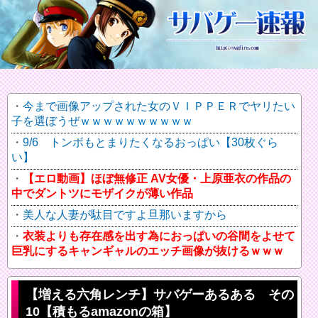
今まで画像アップされた女のＶＩＰＰＥＲでヤリたい
子を選ぼうぜｗｗｗｗｗｗｗｗｗｗ
9/6 トンボもとまりたくなるおっぱい【30枚ぐら
い】
【エロ動画】ほぼ無修正 AV女優・上原亜衣の作品の
中でダントツにモザイクが薄い作品
美人な人妻が駄目ですよ旦那いますから
衣装よりも存在感を出す為におっぱいの谷間をよせて
巨乳にするキャンギャルのエッチ画像が抜けるｗｗｗ
【増える六角レンチ】サバゲーあるある その
10【積もるamazonの箱】