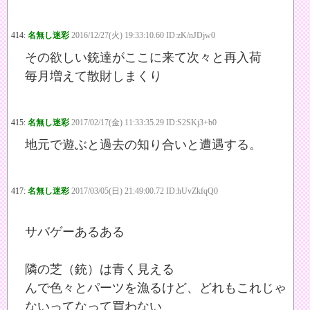
414:
名無し迷彩
2016/12/27(火) 19:33:10.60 ID:zK/nJDjw0
その欲しい銃達がここに来て次々と再入荷
毎月増えて散財しまくり
415:
名無し迷彩
2017/02/17(金) 11:33:35.29 ID:S2SKj3+b0
地元で遊ぶと過去の知り合いと遭遇する。
417:
名無し迷彩
2017/03/05(日) 21:49:00.72 ID:hUvZkfqQ0
サバゲーあるある
隣の芝（銃）は青く見える
んで色々とパーツを漁るけど、どれもこれじゃ
ないってなって買わない