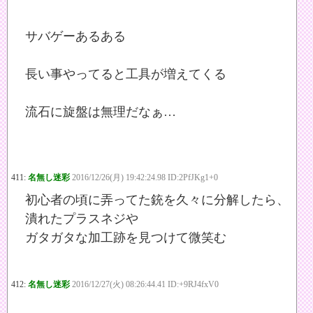
サバゲーあるある
長い事やってると工具が増えてくる
流石に旋盤は無理だなぁ…
411:
名無し迷彩
2016/12/26(月) 19:42:24.98 ID:2PfJKg1+0
初心者の頃に弄ってた銃を久々に分解したら、
潰れたプラスネジや
ガタガタな加工跡を見つけて微笑む
412:
名無し迷彩
2016/12/27(火) 08:26:44.41 ID:+9RJ4fxV0