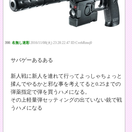
398:
名無し迷彩
2016/11/08(火) 23:28:22.47 ID:CvehRmsj0
サバゲーあるある
新人戦に新人を連れて行ってよっしゃちょっと
揉んでやるかと邪な事を考えてると0.25までの
弾薬指定で弾を買うハメになる。
その上軽量弾セッティングの出ていない銃で戦
うハメになる