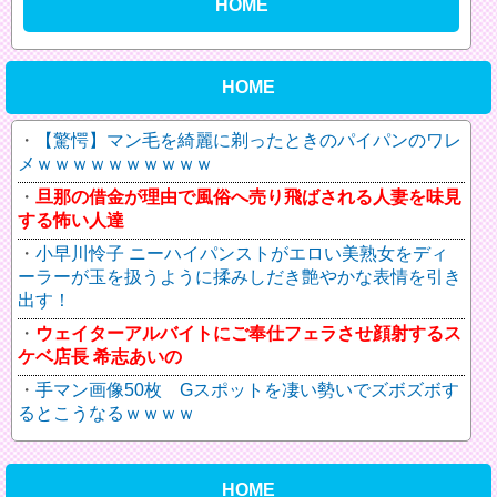
HOME
HOME
【驚愕】マン毛を綺麗に剃ったときのパイパンのワレ
メｗｗｗｗｗｗｗｗｗｗ
旦那の借金が理由で風俗へ売り飛ばされる人妻を味見
する怖い人達
小早川怜子 ニーハイパンストがエロい美熟女をディ
ーラーが玉を扱うように揉みしだき艶やかな表情を引き
出す！
ウェイターアルバイトにご奉仕フェラさせ顔射するス
ケベ店長 希志あいの
手マン画像50枚 Gスポットを凄い勢いでズボズボす
るとこうなるｗｗｗｗ
HOME