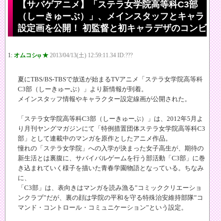
【サバゲアニメ】「ステラ女学院高等科C3部
（しーきゅーぶ）」、メインスタッフとキャラ
設定画を公開！ 初監督と初キャラデザのコンビ
1:
オムコシφ ★
2013/04/13(土) 12:59:11.34 ID:???
夏にTBS/BS-TBSで放送が始まるTVアニメ「ステラ女学院高等科
C3部（しーきゅーぶ）」より新情報が到着。
メインスタッフ情報やキャラクター設定線画が公開された。
「ステラ女学院高等科C3部（しーきゅーぶ）」は、2012年5月よ
り月刊ヤングマガジンにて「特例措置団体ステラ女学院高等科C3
部」として連載中のマンガを原作としたアニメ作品。
憧れの「ステラ女学院」への入学が決まった女子高生が、期待の
新生活とは裏腹に、サバイバルゲームを行う部活動「C3部」に巻
き込まれていく様子を描いた青春学園物語となっている。ちなみ
に、
「C3部」は、表向きはマンガを読み漁る”コミッククリエーショ
ンクラブ”だが、裏の顔は学院の平和を守る特殊治安維持部隊”コ
マンド・コントロール・コミュニケーション”という設定。