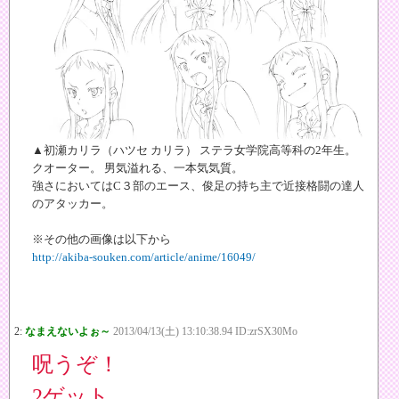
▲初瀬カリラ（ハツセ カリラ） ステラ女学院高等科の2年生。
クオーター。 男気溢れる、一本気気質。
強さにおいてはC３部のエース、俊足の持ち主で近接格闘の達人
のアタッカー。
※その他の画像は以下から
http://akiba-souken.com/article/anime/16049/
2:
なまえないよぉ～
2013/04/13(土) 13:10:38.94 ID:zrSX30Mo
呪うぞ！
2ゲット