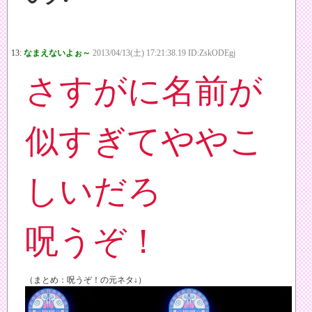
13:
なまえないよぉ～
2013/04/13(土) 17:21:38.19 ID:ZskODEgj
さすがに名前が
似すぎてややこ
しいだろ
呪うぞ！
（まとめ：呪うぞ！の元ネタ↓）