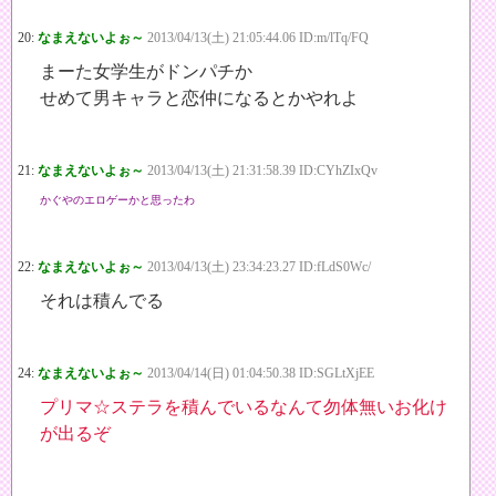
20:
なまえないよぉ～
2013/04/13(土) 21:05:44.06 ID:m/lTq/FQ
まーた女学生がドンパチか
せめて男キャラと恋仲になるとかやれよ
21:
なまえないよぉ～
2013/04/13(土) 21:31:58.39 ID:CYhZIxQv
かぐやのエロゲーかと思ったわ
22:
なまえないよぉ～
2013/04/13(土) 23:34:23.27 ID:fLdS0Wc/
それは積んでる
24:
なまえないよぉ～
2013/04/14(日) 01:04:50.38 ID:SGLtXjEE
プリマ☆ステラを積んでいるなんて勿体無いお化け
が出るぞ