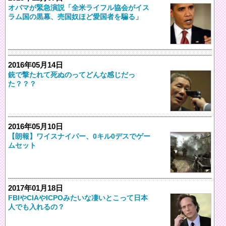
オバマが緊急演説「全米ライフル協会がイス
ラム国の黒幕、売国奴ほど愛国者を騙る」
2016年05月14日
銃で撃たれて死ぬのってどんな感じだっ
た？？？
2016年05月10日
【朗報】ワイスナイパー、0キル0デスでゲー
ムセット
2017年01月18日
FBIやCIAやICPOみたいな凄いとこって日本
人でも入れるの？