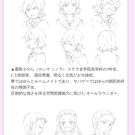
▲鹿島そのら（カシマ ソノラ） ステラ女学院高等科の3年生。
C３部部長。 眉目秀麗、明るく元気だが大雑把。
寮ではゆらとルームメイトであり、サバゲーではゆらの師匠的存
在の帰国子女。
圧倒的な強さを誇る空間把握能力に長けた オールラウンダー。