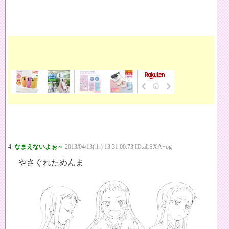
4:
なまえないよぉ～
2013/04/13(土) 13:31:00.73 ID:aLSXA+og
やさぐれためんま