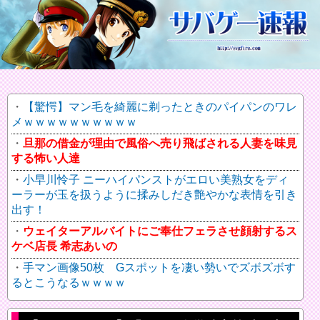
【驚愕】マン毛を綺麗に剃ったときのパイパンのワレ
メｗｗｗｗｗｗｗｗｗｗ
旦那の借金が理由で風俗へ売り飛ばされる人妻を味見
する怖い人達
小早川怜子 ニーハイパンストがエロい美熟女をディ
ーラーが玉を扱うように揉みしだき艶やかな表情を引き
出す！
ウェイターアルバイトにご奉仕フェラさせ顔射するス
ケベ店長 希志あいの
手マン画像50枚 Gスポットを凄い勢いでズボズボす
るとこうなるｗｗｗｗ