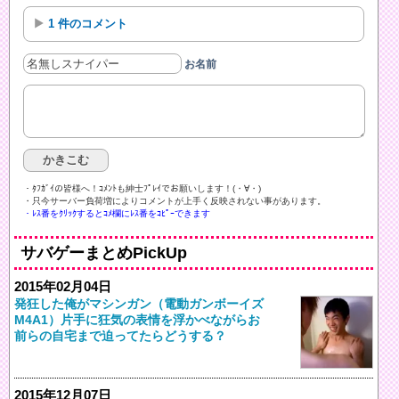
1 件のコメント
お名前
・ﾀﾌｶﾞｲの皆様へ！ｺﾒﾝﾄも紳士ﾌﾟﾚｲでお願いします！(・∀・)ゞ
・只今サーバー負荷増によりコメントが上手く反映されない事があります。
・ﾚｽ番をｸﾘｯｸするとｺﾒ欄にﾚｽ番をｺﾋﾟｰできます
サバゲーまとめPickUp
2015年02月04日
発狂した俺がマシンガン（電動ガンボーイズ
M4A1）片手に狂気の表情を浮かべながらお
前らの自宅まで迫ってたらどうする？
2015年12月07日