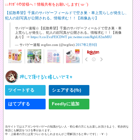
↓↓ﾀﾌｶﾞｲの皆様へ！情報共有をお願いします(･ω･´)
【拡散希望】千葉のサバゲーフィールドで空き巣・車上荒らしが発生し、
犯人の顔写真が公開される。情報求む！！【画像あり】
サバゲー速報☆【拡散希望】千葉のサバゲーフィールドで空き巣・車
上荒らしが発生し、犯人の顔写真が公開される。情報求む！！【画像
あり】 ⇒
https://t.co/ZvzFElCDWT
pic.twitter.com/RgbL82mMIU
— サバゲー速報 svgfire.com (@svgfire)
2017年2月9日
ツイートする
シェアする(fb)
はてブする
Feedlyに追加
当サイトではエアガンやサバゲーの知識がない人・初心者の方にもお楽しみ頂けるよう、初歩的な
単語にも解説をつける事があります。
中・上級者の方には見づらいかもしれませんがご理解頂けると幸いです(；・∀・)