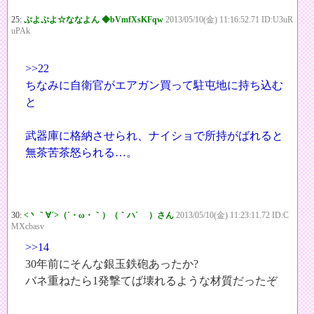
25:
ぷよぷよ☆ななよん ◆bVmfXsKFqw
2013/05/10(金) 11:16:52.71 ID:U3uR
uPAk
>>22
ちなみに自衛官がエアガン買って駐屯地に持ち込む
と
武器庫に格納させられ、ナイショで所持がばれると
無茶苦茶怒られる…。
30:
<丶｀∀´>（´・ω・｀）（｀ハ´ ）さん
2013/05/10(金) 11:23:11.72 ID:C
MXcbasv
>>14
30年前にそんな銀玉鉄砲あったか?
バネ重ねたら1発撃てば壊れるような材質だったぞ