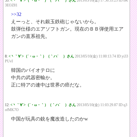
53:
<丶｀∀´>（´・ω・｀）（｀ハ´ ）さん
2013/05/10(金) 17:56:33.23 ID:0K
3EOZ81
>>32
えーっと、それ銀玉鉄砲じゃないから。
鼓弾仕様のエアソフトガン。現在のＢＢ弾使用エア
ガンの直系祖先。
8:
<丶｀∀´>（´・ω・｀）（｀ハ´ ）さん
2013/05/10(金) 11:00:13.74 ID:yi33
PUvI
韓国のバイオテロに
中共の武器密輸か。
正に特アの連中は世界の癌だな。
12:
<丶｀∀´>（´・ω・｀）（｀ハ´ ）さん
2013/05/10(金) 11:03:29.87 ID:q3
ofMK7O
中国が玩具の銃を魔改造したのかw