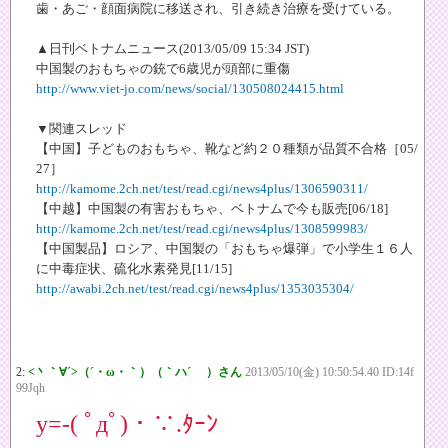
歯・あご・顔面病院に移送され、引き続き治療を受けている。
▲日刊ベトナムニュース(2013/05/09 15:34 JST)
中国製のおもちゃの銃で6歳児が頭部に重傷
http://www.viet-jo.com/news/social/130508024415.html
▼関連スレッド
【中国】子どものおもちゃ、靴など約２０種類が品質不合格［05/
27］
http://kamome.2ch.net/test/read.cgi/news4plus/1306590311/
【中越】中国製の有害おもちゃ、ベトナムで今も販売[06/18]
http://kamome.2ch.net/test/read.cgi/news4plus/1308599983/
【中国製品】ロシア、中国製の「おもちゃ爆弾」で小学生１６人
に中毒症状、硫化水素発見[11/15]
http://awabi.2ch.net/test/read.cgi/news4plus/1353035304/
2:
<丶｀∀´>（´・ω・｀）（｀ハ´ ）さん
2013/05/10(金) 10:50:54.40 ID:14f
99Jqh
y=-( ﾟдﾟ)・∵.ﾀｰﾝ