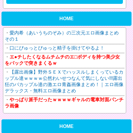
HOME
愛内希（あいうちのぞみ）の三次元エロ画像まとめ
その１
口にびゅっとびゅっと精子を掛けてやるよ！
エ●チしたくなるムチムチのエ□ボディを持つ美少女
をバックで突きまくるｗ
【露出画像】野外ＳＥＸでハッスルしまくっているカ
ップル達ｗｗｗｗ公然わいせつなんて気にしない!!!露出
狂のバカップル達の激エロ青姦画像まとめ！｜エロ画像
デラックス・無料エロ画像まとめ
やっぱり派手だったｗｗｗｗギャルの電車対面パンチ
ラ画像
HOME