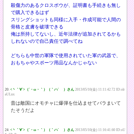
殺傷力のあるクロスボウが、証明書も手続きも無し
で購入できるはず
スリングショットも同様に入手・作成可能で人間の
骨格と皮膚を破壊できる
俺は所持してないし、近年法律が追加されてるかも
しれないので自己責任で調べてね
どちらも中世の軍隊で使用されていた軍の武器で、
おもちゃやスポーツ用品なんかじゃない
20:
<丶｀∀´>（´・ω・｀）（｀ハ´ ）さん
2013/05/10(金) 11:11:42.72 ID:olr
aULnx
昔は敵国にオモチャに爆弾を仕込ませてバラまいて
たそうだよ
24:
<丶｀∀´>（´・ω・｀）（｀ハ´ ）さん
2013/05/10(金) 11:16:41.60 ID:oU