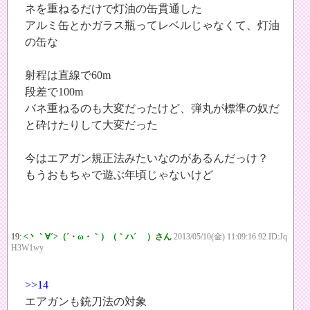
ネを重ねるだけで灯油の缶貫通した
アルミ缶とかガラス瓶ってレベルじゃなくて、灯油
の缶な
射程は直線で60m
段差で100m
バネ重ねるのも大変だったけど、弾丸が標準の奴だ
と砕けたりして大変だった
今はエアガン規正法みたいなのがあるんだっけ？
もうおもちゃで遊ぶ年頃じゃないけど
19:
<丶｀∀´>（´・ω・｀）（｀ハ´ ）さん
2013/05/10(金) 11:09:16.92 ID:Jq
H3W1wy
>>14
エアガンも銃刀法の対象