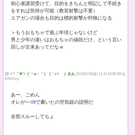
初心者講習受けて、目的をきちんと明記して手続き
をすれば所持が可能（教習射撃は不要）
エアガンの場合も目的は標的射撃か狩猟になる
＞もうおもちゃで遊ぶ年頃じゃないけど
男と少年の違いはおもちゃの値段だけ、という言い
回しが古来あってだなｗ
22:
<丶｀∀´>（´・ω・｀）（｀ハ´ ）さん
2013/05/10(金) 11:13:18.80 ID:Jq
H3W1wy
あー、ごめん
オレが
>>19
で書いたの空気銃の説明だ
全部スルーしてちょ