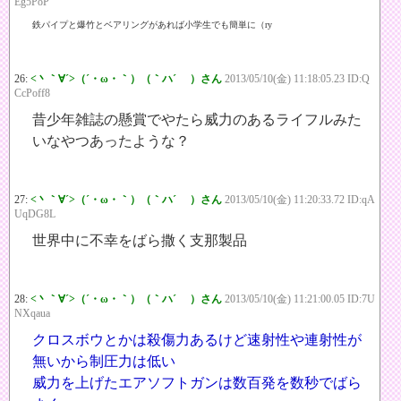
Eg5PoP
鉄パイプと爆竹とベアリングがあれば小学生でも簡単に（ry
26:
<丶｀∀´>（´・ω・｀）（｀ハ´ ）さん
2013/05/10(金) 11:18:05.23 ID:Q
CcPoff8
昔少年雑誌の懸賞でやたら威力のあるライフルみた
いなやつあったような？
27:
<丶｀∀´>（´・ω・｀）（｀ハ´ ）さん
2013/05/10(金) 11:20:33.72 ID:qA
UqDG8L
世界中に不幸をばら撒く支那製品
28:
<丶｀∀´>（´・ω・｀）（｀ハ´ ）さん
2013/05/10(金) 11:21:00.05 ID:7U
NXqaua
クロスボウとかは殺傷力あるけど速射性や連射性が
無いから制圧力は低い
威力を上げたエアソフトガンは数百発を数秒でばら