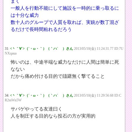
まく
一般人を行動不能にして施設を一時的に乗っ取るに
は十分な威力
数十人のグループで人質を取れば、実銃が数丁混ざ
るだけで長時間粘れるだろう
31:
<丶｀∀´>（´・ω・｀）（｀ハ´ ）さん
2013/05/10(金) 11:24:31.77 ID:7U
NXqaua
怖いのは、中途半端な威力なだけに人間は簡単に死
なない
だから痛め付ける目的で躊躇無く撃てること
34:
<丶｀∀´>（´・ω・｀）（｀ハ´ ）さん
2013/05/10(金) 11:29:56.68 ID:C
R2mWn5W
サバゲやってる友達曰く
人を制圧する目的なら投石の方が実用的