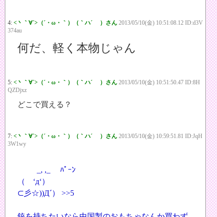
4:
<丶｀∀´>（´・ω・｀）（｀ハ´ ）さん
2013/05/10(金) 10:51:08.12 ID:d3V
374au
何だ、軽く本物じゃん
5:
<丶｀∀´>（´・ω・｀）（｀ハ´ ）さん
2013/05/10(金) 10:51:50.47 ID:8H
QZDjxz
どこで買える？
7:
<丶｀∀´>（´・ω・｀）（｀ハ´ ）さん
2013/05/10(金) 10:59:51.81 ID:JqH
3W1wy
_, ,_ ﾊﾟｰﾝ
（ ‘д‘）
⊂彡☆))Д´）
>>5
銃を持ちたいなら中国製のおもちゃなんか買わず、