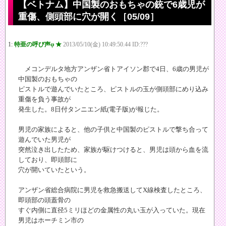
【ベトナム】中国製のおもちゃの銃で6歳児が
重傷、側頭部に穴が開く［05/09］
1:
特亜の呼び声φ ★
2013/05/10(金) 10:49:50.44 ID:???
メコンデルタ地方アンザン省トアイソン郡で4日、6歳の男児が
中国製のおもちゃの
ピストルで遊んでいたところ、ピストルの玉が側頭部にめり込み
重傷を負う事故が
発生した。8日付タンニエン紙(電子版)が報じた。
男児の家族によると、他の子供と中国製のピストルで撃ち合って
遊んでいた男児が
突然泣き出したため、家族が駆けつけると、男児は頭から血を流
しており、即頭部に
穴が開いていたという。
アンザン省総合病院に男児を救急搬送してX線検査したところ、
即頭部の頭蓋骨の
すぐ内側に直径5ミリほどの金属性の丸い玉が入っていた。現在
男児はホーチミン市の