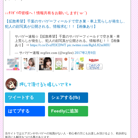
↓↓ﾀﾌｶﾞｲの皆様へ！情報共有をお願いします(･ω･´)
【拡散希望】千葉のサバゲーフィールドで空き巣・車上荒らしが発生し、
犯人の顔写真が公開される。情報求む！！【画像あり】
サバゲー速報☆【拡散希望】千葉のサバゲーフィールドで空き巣・車
上荒らしが発生し、犯人の顔写真が公開される。情報求む！！【画像
あり】 ⇒
https://t.co/ZvzFElCDWT
pic.twitter.com/RgbL82mMIU
— サバゲー速報 svgfire.com (@svgfire)
2017年2月9日
ツイートする
シェアする(fb)
はてブする
Feedlyに追加
当サイトではエアガンやサバゲーの知識がない人・初心者の方にもお楽しみ頂けるよう、初歩的な
単語にも解説をつける事があります。