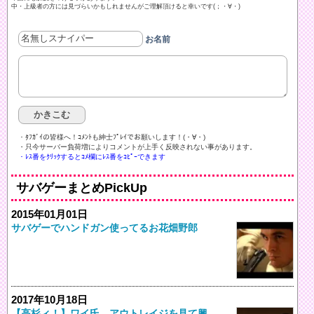
中・上級者の方には見づらいかもしれませんがご理解頂けると幸いです(；・∀・)
お名前
・ﾀﾌｶﾞｲの皆様へ！ｺﾒﾝﾄも紳士ﾌﾟﾚｲでお願いします！(・∀・)ゞ
・只今サーバー負荷増によりコメントが上手く反映されない事があります。
・ﾚｽ番をｸﾘｯｸするとｺﾒ欄にﾚｽ番をｺﾋﾟｰできます
サバゲーまとめPickUp
2015年01月01日
サバゲーでハンドガン使ってるお花畑野郎
2017年10月18日
【高杉ィ！】ワイ氏、アウトレイジを見て興