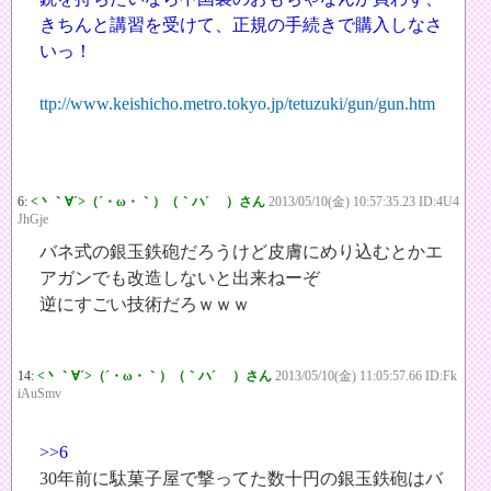
きちんと講習を受けて、正規の手続きで購入しなさ
いっ！
ttp://www.keishicho.metro.tokyo.jp/tetuzuki/gun/gun.htm
6:
<丶｀∀´>（´・ω・｀）（｀ハ´ ）さん
2013/05/10(金) 10:57:35.23 ID:4U4
JhGje
バネ式の銀玉鉄砲だろうけど皮膚にめり込むとかエ
アガンでも改造しないと出来ねーぞ
逆にすごい技術だろｗｗｗ
14:
<丶｀∀´>（´・ω・｀）（｀ハ´ ）さん
2013/05/10(金) 11:05:57.66 ID:Fk
iAuSmv
>>6
30年前に駄菓子屋で撃ってた数十円の銀玉鉄砲はバ