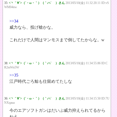
35:
<丶｀∀´>（´・ω・｀）（｀ハ´ ）さん
2013/05/10(金) 11:32:20.11 ID:vS
WM04nw
>>34
威力なら、投げ槍かな。
これだけで人間はマンモスまで倒してたからな。w
38:
<丶｀∀´>（´・ω・｀）（｀ハ´ ）さん
2013/05/10(金) 11:34:55.86 ID:C
R2mWn5W
>>35
江戸時代ごろ鯨も仕留めてたしな
36:
<丶｀∀´>（´・ω・｀）（｀ハ´ ）さん
2013/05/10(金) 11:34:15.50 ID:7U
NXqaua
今のエアソフトガンはだいぶ威力抑えられてるから
ねえ