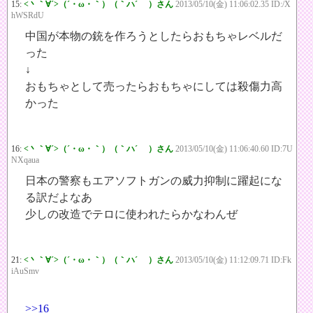
15:
<丶｀∀´>（´・ω・｀）（｀ハ´ ）さん
2013/05/10(金) 11:06:02.35 ID:/X
hWSRdU
中国が本物の銃を作ろうとしたらおもちゃレベルだ
った
↓
おもちゃとして売ったらおもちゃにしては殺傷力高
かった
16:
<丶｀∀´>（´・ω・｀）（｀ハ´ ）さん
2013/05/10(金) 11:06:40.60 ID:7U
NXqaua
日本の警察もエアソフトガンの威力抑制に躍起にな
る訳だよなあ
少しの改造でテロに使われたらかなわんぜ
21:
<丶｀∀´>（´・ω・｀）（｀ハ´ ）さん
2013/05/10(金) 11:12:09.71 ID:Fk
iAuSmv
>>16