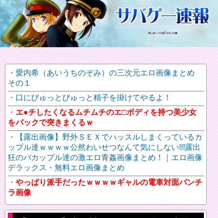
愛内希（あいうちのぞみ）の三次元エロ画像まとめ
その１
口にびゅっとびゅっと精子を掛けてやるよ！
エ●チしたくなるムチムチのエ□ボディを持つ美少女
をバックで突きまくるｗ
【露出画像】野外ＳＥＸでハッスルしまくっているカ
ップル達ｗｗｗｗ公然わいせつなんて気にしない!!!露出
狂のバカップル達の激エロ青姦画像まとめ！｜エロ画像
デラックス・無料エロ画像まとめ
やっぱり派手だったｗｗｗｗギャルの電車対面パンチ
ラ画像