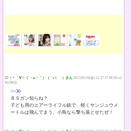
32:
<丶｀∀´>（´・ω・｀）（｀ハ´ ）さん
2013/05/10(金) 11:27:57.66 ID:o2
HyJRQL
>>30
ＢＳガン知らね？
子ども用のエアーライフル銃で、軽くサンジュウメ
ートルは飛んでまう、小鳥なら撃ち落とせたぜ！