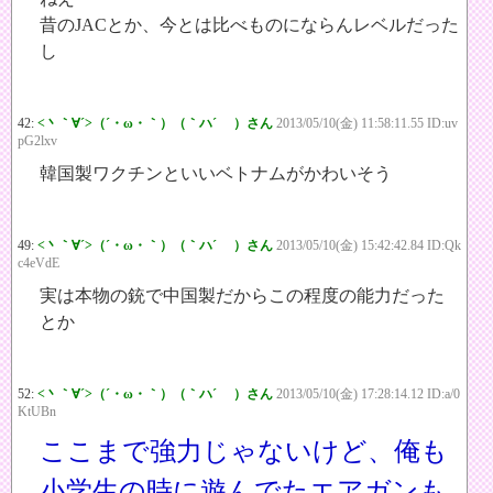
昔のJACとか、今とは比べものにならんレベルだった
し
42:
<丶｀∀´>（´・ω・｀）（｀ハ´ ）さん
2013/05/10(金) 11:58:11.55 ID:uv
pG2lxv
韓国製ワクチンといいベトナムがかわいそう
49:
<丶｀∀´>（´・ω・｀）（｀ハ´ ）さん
2013/05/10(金) 15:42:42.84 ID:Qk
c4eVdE
実は本物の銃で中国製だからこの程度の能力だった
とか
52:
<丶｀∀´>（´・ω・｀）（｀ハ´ ）さん
2013/05/10(金) 17:28:14.12 ID:a/0
KtUBn
ここまで強力じゃないけど、俺も
小学生の時に遊んでたエアガンも