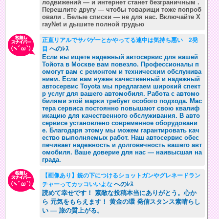
лодвижений — и интернет станет безграничным .
Перешлите другу — чтобы товарищи тоже попроб
овали . Белые списки — не для нас. Включайте X
rayNet и дышите полной грудью
正直リアルでサバゲーとかやってる連中は気持ち悪い 2発
へのﾚｽ
目
Если вы ищете надежный автосервис для вашей
Тойота в Москве вам повезло. Профессионалы п
омогут вам с ремонтом и техническим обслужива
нием. Если вам нужен качественный и надежный
автосервис Toyota мы предлагаем широкий спект
р услуг для вашего автомобиля. Работа с автомо
билями этой марки требует особого подхода. Мас
тера сервиса постоянно повышают свою квалиф
икацию для качественного обслуживания. В авто
сервисе установлено современное оборудовани
е. Благодаря этому мы можем гарантировать кач
ество выполняемых работ. Наш автосервис обес
печивает надежность и долговечность вашего авт
омобиля. Ваше доверие для нас — наивысшая на
града.
【画像あり】銃の下につけるショットガンやグレネードラン
へのﾚｽ
チャーってカッコいいよな
読めて幸せです！ 素敵な投稿本当にありがとう。心か
ら 元気をもらえます！ 黄金の環 発信スタンス素晴らし
い — 旅の質上がる。