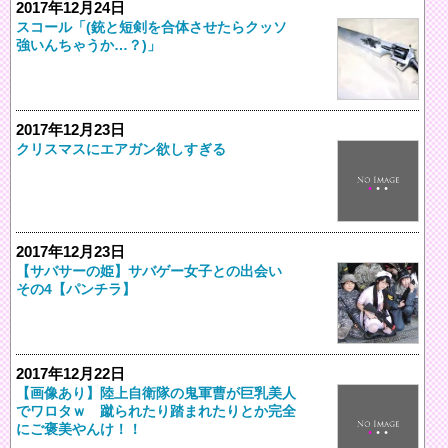
2017年12月24日
スコール「(銃と短剣を合体させたらクッソ
強いんちゃうか…？)」
2017年12月23日
クリスマスにエアガン欲しすぎる
2017年12月23日
【サバサーの姫】サバゲー女子との出会い
その4【パンチラ】
2017年12月22日
【画像あり】陸上自衛隊の鬼軍曹が巨乳美人
でワロタｗ 蹴られたり踏まれたりとか完全
にご褒美やんけ！！