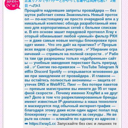
正直リアルでサバゲーとかやってる連中は気持ち悪い 2発
へのﾚｽ
目
Прощайте надоевшие запреты провайдера — без
шуток работает схема Знакомьтесь Новый проток
ол — по-настоящему не просто очередной впн а у
никальный комплекс обхода разработанный име
нно для корпоративных сетей с белыми спискам
и. В его основе зашит передовой протокол Xray к
оторый обманывает любой «умный» фильтр РКН
— и даже самые новые методы блокировки прох
одят мимо . Что это даёт на практике? ✅ Прорыв
всех видов судебных реестров . ✅ Убирание огра
ничений — стримьте на полной скорости . ✅ Рабо
та там где разрешены только «одобренные» сайт
ы — учебные заведения перестают быть преград
ой . ✅ Снятие гео-привязок — YouTube Telegram N
etflix Discord Spotify — открывается мгновенно да
же при замедлении от провайдера . И главное —
вы остаётесь полностью анонимны — защита от
утечек DNS и WebRTC. Пинг — без потери пакетов
— прямым магистралям вы имеете до 95 от тари
фной скорости . Почему именно XrayNet а не друг
ие? Дело в том что разрекламированные бренды
имеют известные IP-диапазоны а наша технологи
я маскируется под обычный интернет-трафик —
благодаря этому даже если один адрес попал под
блокировку — мы зеркалимся за секунды . Не ве
рьте на слово — кликайте по одному из адресов :
➡️
https://xray1.cc
Запускайте без смс и лишних те