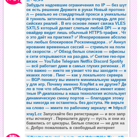
目
Забудьте надоевшие ограничения по IP — без шут
ок есть решение Держите в руках Новый протоко
л — реально не стандартный прокси а уникальны
й туннель заточенный в первую очередь для рос
сийских реалий . В его основе лежит связка VLES
SXTLS который делает слепым любой DPI — и пр
овайдер видит лишь обычный HTTPS-трафик . Чт
о это даёт на практике? ✅ Игнорирование абсолю
тно любых блокировок Роскомнадзора . ✅ Аннул
ирование временных сессий — стримьте на полн
ой скорости . ✅ Обход белых списков — офисны
е сети открываются на раз-два. ✅ Снятие гео-при
вязок — YouTube Telegram Netflix Discord Spotify
— всё работает даже в самых глухих регионах . И
что важно — никто не узнает что вы заходите — н
икаких логов . Пинг — как у локального сервера
— BGP-тюнингу вы имеете минимальную задержк
у для игр. Почему именно XrayNet а не другие? Де
ло в том что обычные VPN-сервисы имеют извес
тные IP-диапазоны а наша технология использует
динамическую смену портов — благодаря этому
вы никогда не останетесь без доступа. Не верьте
на слово — жмите по рабочему зеркалу: ➡️
https://
xray1.cc
Запускайте без регистрации — и все запр
еты исчезнут . Перешлите другу — пусть и они из
бавились от цензуры. Белые списки — не для на
с. Добро пожаловать в свободный интернет