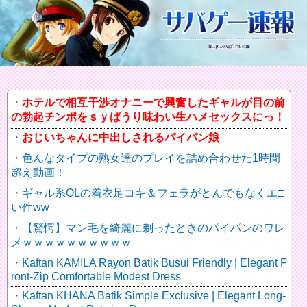
ホテルで相互干渉オナニーで興奮したギャルが目の前
の勃起チンポをｓｙばうり味わい生ハメセックスにっ！
おじいちゃんに中出しされるパイパン娘
色んなタイプの熟女達のプレイを詰め合わせた1時間
超え動画！
ギャル系OLの着衣足コキ＆フェラがとんでもなくエ□
い件ww
【驚愕】マン毛を綺麗に剃ったときのパイパンのワレ
メｗｗｗｗｗｗｗｗｗｗ
Kaftan KAMILA Rayon Batik Busui Friendly | Elegant F
ront-Zip Comfortable Modest Dress
Kaftan KHANA Batik Simple Exclusive | Elegant Long-