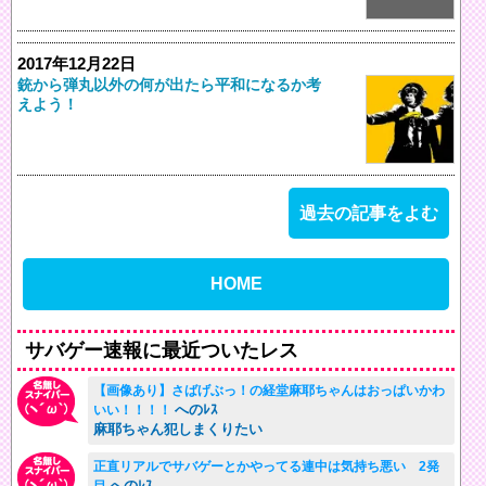
2017年12月22日
銃から弾丸以外の何が出たら平和になるか考
えよう！
過去の記事をよむ
HOME
サバゲー速報に最近ついたレス
【画像あり】さばげぶっ！の経堂麻耶ちゃんはおっぱいかわ
へのﾚｽ
いい！！！！
麻耶ちゃん犯しまくりたい
正直リアルでサバゲーとかやってる連中は気持ち悪い 2発
へのﾚｽ