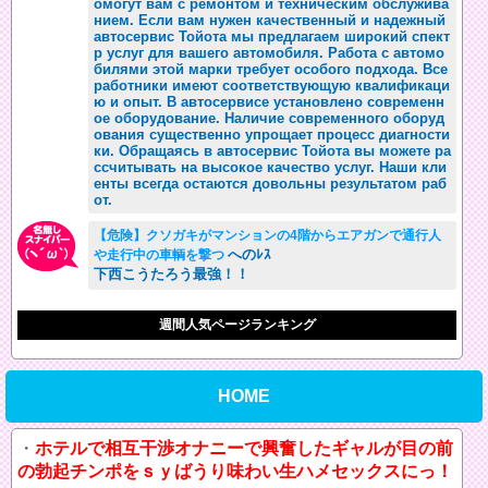
омогут вам с ремонтом и техническим обслужива
нием. Если вам нужен качественный и надежный
автосервис Тойота мы предлагаем широкий спект
р услуг для вашего автомобиля. Работа с автомо
билями этой марки требует особого подхода. Все
работники имеют соответствующую квалификаци
ю и опыт. В автосервисе установлено современн
ое оборудование. Наличие современного оборуд
ования существенно упрощает процесс диагности
ки. Обращаясь в автосервис Тойота вы можете ра
ссчитывать на высокое качество услуг. Наши кли
енты всегда остаются довольны результатом раб
от.
【危険】クソガキがマンションの4階からエアガンで通行人
へのﾚｽ
や走行中の車輌を撃つ
下西こうたろう最強！！
週間人気ページランキング
HOME
ホテルで相互干渉オナニーで興奮したギャルが目の前
の勃起チンポをｓｙばうり味わい生ハメセックスにっ！