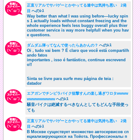
正直リアルでサバゲーとかやってる連中は気持ち悪い 2発
へのﾚｽ
目
Way better than what I was using before—lucky spin
s 1 actually loads without constant freezing and the
whole experience feels less buggy overall plus thier
customer service is way more helpfull when you hav
e questions.
へのﾚｽ
ダムダム弾ってなんで使ったらあかんの？
Oi , tudo vai bem ? É claro que você está compartilh
ando fatos
importantes , isso é fantástico, continue escrevend
o!!
Sinta se livre para surfe meu página de teia :
datador
エアガンでチンピラバイク狙撃すんの楽し過ぎワロタwwww
へのﾚｽ
wwwwwwwwww
騒音バイクは絶滅するべきなんとしてもどんな手段使っ
ても
正直リアルでサバゲーとかやってる連中は気持ち悪い 2発
へのﾚｽ
目
В Москве существует множество автосервисов сп
ециализирующихся на Тойота. Профессионалы п