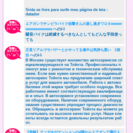
Sinta se livre para surfe meu página de teia :
datador
エアガンでチンピラバイク狙撃すんの楽し過ぎワロタwwww
へのﾚｽ
wwwwwwwwww
騒音バイクは絶滅するべきなんとしてもどんな手段使っ
ても
正直リアルでサバゲーとかやってる連中は気持ち悪い 2発
へのﾚｽ
目
В Москве существует множество автосервисов сп
ециализирующихся на Тойота. Профессионалы п
омогут вам с ремонтом и техническим обслужива
нием. Если вам нужен качественный и надежный
автосервис Тойота мы предлагаем широкий спект
р услуг для вашего автомобиля. Работа с автомо
билями этой марки требует особого подхода. Все
работники имеют соответствующую квалификаци
ю и опыт. В автосервисе установлено современн
ое оборудование. Наличие современного оборуд
ования существенно упрощает процесс диагности
ки. Обращаясь в автосервис Тойота вы можете ра
ссчитывать на высокое качество услуг. Наши кли
енты всегда остаются довольны результатом раб
от.
【危険】クソガキがマンションの4階からエアガンで通行人