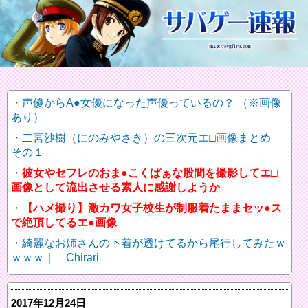
声優からA●女優になった声優っているの？ （※画像
あり）
二宮沙樹（にのみやさき）の三次元エ□画像まとめ
その１
彼女やセフレのおま●こくぱぁな股間を撮影してエ□
画像として流出させる素人に感謝しようか
【ハメ撮り】激カワ女子校生が制服着たままセッ●ス
で絶頂してるエ●画像
綺麗なお姉さんの下着が透けてるから尾行してみたｗ
ｗｗｗ｜ Chirari
2017年12月24日