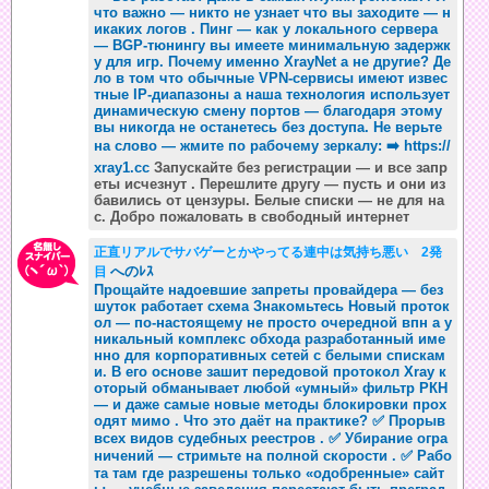
что важно — никто не узнает что вы заходите — н
икаких логов . Пинг — как у локального сервера
— BGP-тюнингу вы имеете минимальную задержк
у для игр. Почему именно XrayNet а не другие? Де
ло в том что обычные VPN-сервисы имеют извес
тные IP-диапазоны а наша технология использует
динамическую смену портов — благодаря этому
вы никогда не останетесь без доступа. Не верьте
на слово — жмите по рабочему зеркалу: ➡️
https://
xray1.cc
Запускайте без регистрации — и все запр
еты исчезнут . Перешлите другу — пусть и они из
бавились от цензуры. Белые списки — не для на
с. Добро пожаловать в свободный интернет
正直リアルでサバゲーとかやってる連中は気持ち悪い 2発
へのﾚｽ
目
Прощайте надоевшие запреты провайдера — без
шуток работает схема Знакомьтесь Новый проток
ол — по-настоящему не просто очередной впн а у
никальный комплекс обхода разработанный име
нно для корпоративных сетей с белыми спискам
и. В его основе зашит передовой протокол Xray к
оторый обманывает любой «умный» фильтр РКН
— и даже самые новые методы блокировки прох
одят мимо . Что это даёт на практике? ✅ Прорыв
всех видов судебных реестров . ✅ Убирание огра
ничений — стримьте на полной скорости . ✅ Рабо
та там где разрешены только «одобренные» сайт