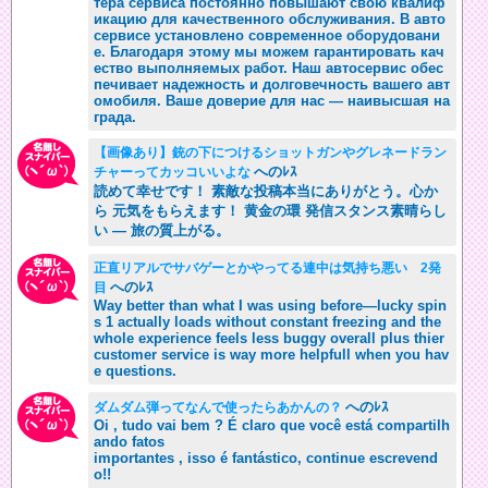
тера сервиса постоянно повышают свою квалиф
икацию для качественного обслуживания. В авто
сервисе установлено современное оборудовани
е. Благодаря этому мы можем гарантировать кач
ество выполняемых работ. Наш автосервис обес
печивает надежность и долговечность вашего авт
омобиля. Ваше доверие для нас — наивысшая на
града.
【画像あり】銃の下につけるショットガンやグレネードラン
へのﾚｽ
チャーってカッコいいよな
読めて幸せです！ 素敵な投稿本当にありがとう。心か
ら 元気をもらえます！ 黄金の環 発信スタンス素晴らし
い — 旅の質上がる。
正直リアルでサバゲーとかやってる連中は気持ち悪い 2発
へのﾚｽ
目
Way better than what I was using before—lucky spin
s 1 actually loads without constant freezing and the
whole experience feels less buggy overall plus thier
customer service is way more helpfull when you hav
e questions.
へのﾚｽ
ダムダム弾ってなんで使ったらあかんの？
Oi , tudo vai bem ? É claro que você está compartilh
ando fatos
importantes , isso é fantástico, continue escrevend
o!!