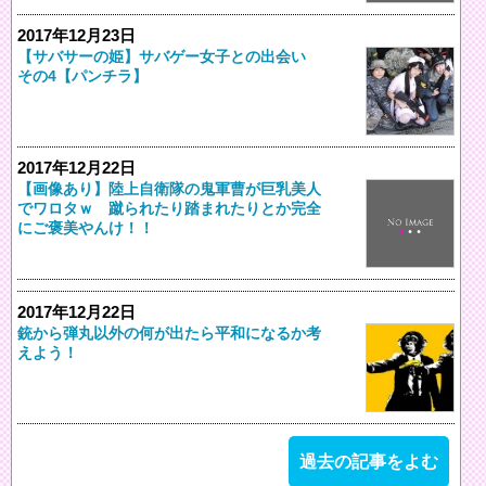
2017年12月23日
【サバサーの姫】サバゲー女子との出会い
その4【パンチラ】
2017年12月22日
【画像あり】陸上自衛隊の鬼軍曹が巨乳美人
でワロタｗ 蹴られたり踏まれたりとか完全
にご褒美やんけ！！
2017年12月22日
銃から弾丸以外の何が出たら平和になるか考
えよう！
過去の記事をよむ