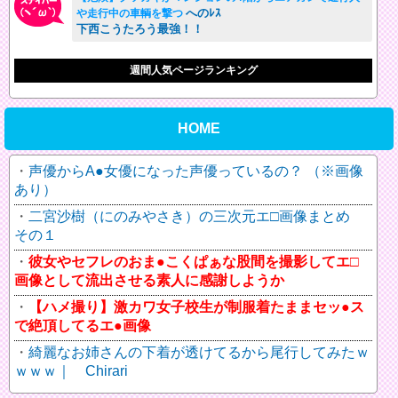
へのﾚｽ
や走行中の車輌を撃つ
下西こうたろう最強！！
週間人気ページランキング
HOME
声優からA●女優になった声優っているの？ （※画像
あり）
二宮沙樹（にのみやさき）の三次元エ□画像まとめ
その１
彼女やセフレのおま●こくぱぁな股間を撮影してエ□
画像として流出させる素人に感謝しようか
【ハメ撮り】激カワ女子校生が制服着たままセッ●ス
で絶頂してるエ●画像
綺麗なお姉さんの下着が透けてるから尾行してみたｗ
ｗｗｗ｜ Chirari