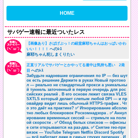
HOME
サバゲー速報に最近ついたレス
【画像あり】さばげぶっ！の経堂麻耶ちゃんはおっぱいかわ
へのﾚｽ
いい！！！！
麻耶ちゃん犯しまくりたい
正直リアルでサバゲーとかやってる連中は気持ち悪い 2発
へのﾚｽ
目
Забудьте надоевшие ограничения по IP — без шут
ок есть решение Держите в руках Новый протоко
л — реально не стандартный прокси а уникальны
й туннель заточенный в первую очередь для рос
сийских реалий . В его основе лежит связка VLES
SXTLS который делает слепым любой DPI — и пр
овайдер видит лишь обычный HTTPS-трафик . Чт
о это даёт на практике? ✅ Игнорирование абсолю
тно любых блокировок Роскомнадзора . ✅ Аннул
ирование временных сессий — стримьте на полн
ой скорости . ✅ Обход белых списков — офисны
е сети открываются на раз-два. ✅ Снятие гео-при
вязок — YouTube Telegram Netflix Discord Spotify
— всё работает даже в самых глухих регионах . И