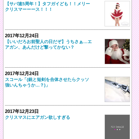
【サバ速5周年！】タフガイども！！メリー
クリスマーーース！！！
2017年12月24日
【いいだろお前聖人の日だぞ】うちさぁ…エ
アガン、あんだけど撃ってかない？
2017年12月24日
スコール「(銃と短剣を合体させたらクッソ
強いんちゃうか…？)」
2017年12月23日
クリスマスにエアガン欲しすぎる