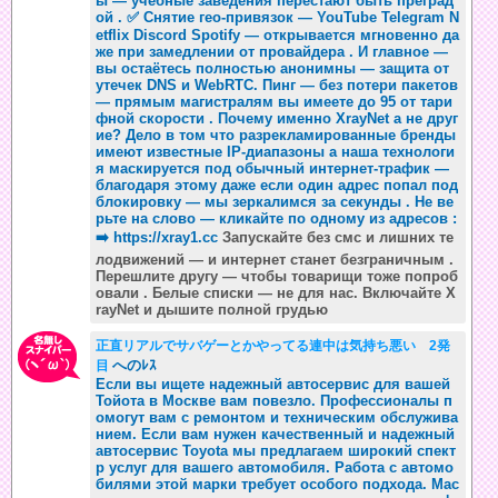
ы — учебные заведения перестают быть преград
ой . ✅ Снятие гео-привязок — YouTube Telegram N
etflix Discord Spotify — открывается мгновенно да
же при замедлении от провайдера . И главное —
вы остаётесь полностью анонимны — защита от
утечек DNS и WebRTC. Пинг — без потери пакетов
— прямым магистралям вы имеете до 95 от тари
фной скорости . Почему именно XrayNet а не друг
ие? Дело в том что разрекламированные бренды
имеют известные IP-диапазоны а наша технологи
я маскируется под обычный интернет-трафик —
благодаря этому даже если один адрес попал под
блокировку — мы зеркалимся за секунды . Не ве
рьте на слово — кликайте по одному из адресов :
➡️
https://xray1.cc
Запускайте без смс и лишних те
лодвижений — и интернет станет безграничным .
Перешлите другу — чтобы товарищи тоже попроб
овали . Белые списки — не для нас. Включайте X
rayNet и дышите полной грудью
正直リアルでサバゲーとかやってる連中は気持ち悪い 2発
へのﾚｽ
目
Если вы ищете надежный автосервис для вашей
Тойота в Москве вам повезло. Профессионалы п
омогут вам с ремонтом и техническим обслужива
нием. Если вам нужен качественный и надежный
автосервис Toyota мы предлагаем широкий спект
р услуг для вашего автомобиля. Работа с автомо
билями этой марки требует особого подхода. Мас