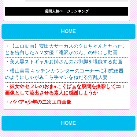
週間人気ページランキング
HOME
【エロ動画】安田大サーカスのクロちゃんとヤったこ
とを告白したＡＶ女優「滝沢かのん」の中出し動画
美人黒ストギャルお姉さんのお御脚を堪能する動画
横山美雪 キッチンカウンターのコーナーに和式便器
のようにしゃがみ自ら手マンをねだる淫乱人妻！
彼女やセフレのおま●こくぱぁな股間を撮影してエ□
画像として流出させる素人に感謝しようか
ババア×少年の二次エロ画像
HOME