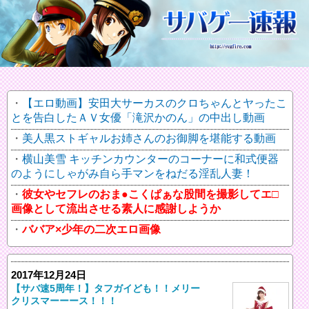
【エロ動画】安田大サーカスのクロちゃんとヤったこ
とを告白したＡＶ女優「滝沢かのん」の中出し動画
美人黒ストギャルお姉さんのお御脚を堪能する動画
横山美雪 キッチンカウンターのコーナーに和式便器
のようにしゃがみ自ら手マンをねだる淫乱人妻！
彼女やセフレのおま●こくぱぁな股間を撮影してエ□
画像として流出させる素人に感謝しようか
ババア×少年の二次エロ画像
2017年12月24日
【サバ速5周年！】タフガイども！！メリー
クリスマーーース！！！