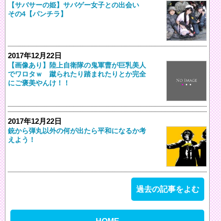
【サバサーの姫】サバゲー女子との出会い
その4【パンチラ】
2017年12月22日
【画像あり】陸上自衛隊の鬼軍曹が巨乳美人
でワロタｗ 蹴られたり踏まれたりとか完全
にご褒美やんけ！！
2017年12月22日
銃から弾丸以外の何が出たら平和になるか考
えよう！
過去の記事をよむ