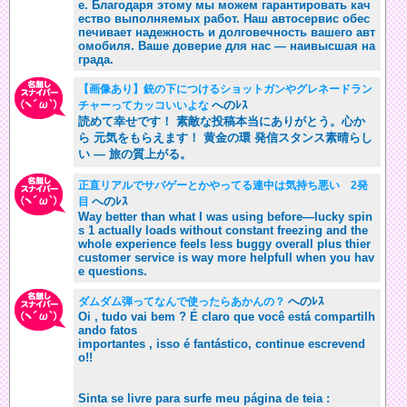
е. Благодаря этому мы можем гарантировать кач
ество выполняемых работ. Наш автосервис обес
печивает надежность и долговечность вашего авт
омобиля. Ваше доверие для нас — наивысшая на
града.
【画像あり】銃の下につけるショットガンやグレネードラン
へのﾚｽ
チャーってカッコいいよな
読めて幸せです！ 素敵な投稿本当にありがとう。心か
ら 元気をもらえます！ 黄金の環 発信スタンス素晴らし
い — 旅の質上がる。
正直リアルでサバゲーとかやってる連中は気持ち悪い 2発
へのﾚｽ
目
Way better than what I was using before—lucky spin
s 1 actually loads without constant freezing and the
whole experience feels less buggy overall plus thier
customer service is way more helpfull when you hav
e questions.
へのﾚｽ
ダムダム弾ってなんで使ったらあかんの？
Oi , tudo vai bem ? É claro que você está compartilh
ando fatos
importantes , isso é fantástico, continue escrevend
o!!
Sinta se livre para surfe meu página de teia :