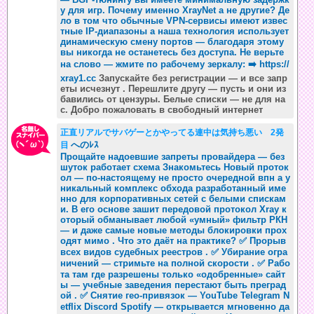
у для игр. Почему именно XrayNet а не другие? Де
ло в том что обычные VPN-сервисы имеют извес
тные IP-диапазоны а наша технология использует
динамическую смену портов — благодаря этому
вы никогда не останетесь без доступа. Не верьте
на слово — жмите по рабочему зеркалу: ➡️
https://
xray1.cc
Запускайте без регистрации — и все запр
еты исчезнут . Перешлите другу — пусть и они из
бавились от цензуры. Белые списки — не для на
с. Добро пожаловать в свободный интернет
正直リアルでサバゲーとかやってる連中は気持ち悪い 2発
へのﾚｽ
目
Прощайте надоевшие запреты провайдера — без
шуток работает схема Знакомьтесь Новый проток
ол — по-настоящему не просто очередной впн а у
никальный комплекс обхода разработанный име
нно для корпоративных сетей с белыми спискам
и. В его основе зашит передовой протокол Xray к
оторый обманывает любой «умный» фильтр РКН
— и даже самые новые методы блокировки прох
одят мимо . Что это даёт на практике? ✅ Прорыв
всех видов судебных реестров . ✅ Убирание огра
ничений — стримьте на полной скорости . ✅ Рабо
та там где разрешены только «одобренные» сайт
ы — учебные заведения перестают быть преград
ой . ✅ Снятие гео-привязок — YouTube Telegram N
etflix Discord Spotify — открывается мгновенно да