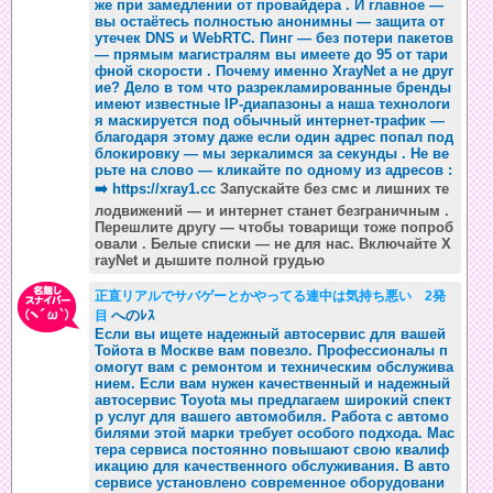
же при замедлении от провайдера . И главное —
вы остаётесь полностью анонимны — защита от
утечек DNS и WebRTC. Пинг — без потери пакетов
— прямым магистралям вы имеете до 95 от тари
фной скорости . Почему именно XrayNet а не друг
ие? Дело в том что разрекламированные бренды
имеют известные IP-диапазоны а наша технологи
я маскируется под обычный интернет-трафик —
благодаря этому даже если один адрес попал под
блокировку — мы зеркалимся за секунды . Не ве
рьте на слово — кликайте по одному из адресов :
➡️
https://xray1.cc
Запускайте без смс и лишних те
лодвижений — и интернет станет безграничным .
Перешлите другу — чтобы товарищи тоже попроб
овали . Белые списки — не для нас. Включайте X
rayNet и дышите полной грудью
正直リアルでサバゲーとかやってる連中は気持ち悪い 2発
へのﾚｽ
目
Если вы ищете надежный автосервис для вашей
Тойота в Москве вам повезло. Профессионалы п
омогут вам с ремонтом и техническим обслужива
нием. Если вам нужен качественный и надежный
автосервис Toyota мы предлагаем широкий спект
р услуг для вашего автомобиля. Работа с автомо
билями этой марки требует особого подхода. Мас
тера сервиса постоянно повышают свою квалиф
икацию для качественного обслуживания. В авто
сервисе установлено современное оборудовани