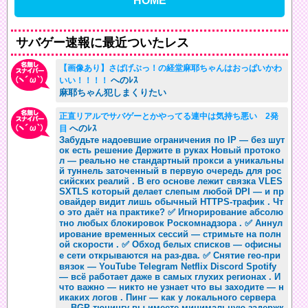
HOME
サバゲー速報に最近ついたレス
【画像あり】さばげぶっ！の経堂麻耶ちゃんはおっぱいかわ
へのﾚｽ
いい！！！！
麻耶ちゃん犯しまくりたい
正直リアルでサバゲーとかやってる連中は気持ち悪い 2発
へのﾚｽ
目
Забудьте надоевшие ограничения по IP — без шут
ок есть решение Держите в руках Новый протоко
л — реально не стандартный прокси а уникальны
й туннель заточенный в первую очередь для рос
сийских реалий . В его основе лежит связка VLES
SXTLS который делает слепым любой DPI — и пр
овайдер видит лишь обычный HTTPS-трафик . Чт
о это даёт на практике? ✅ Игнорирование абсолю
тно любых блокировок Роскомнадзора . ✅ Аннул
ирование временных сессий — стримьте на полн
ой скорости . ✅ Обход белых списков — офисны
е сети открываются на раз-два. ✅ Снятие гео-при
вязок — YouTube Telegram Netflix Discord Spotify
— всё работает даже в самых глухих регионах . И
что важно — никто не узнает что вы заходите — н
икаких логов . Пинг — как у локального сервера
— BGP-тюнингу вы имеете минимальную задержк