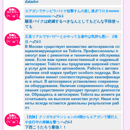
datador
エアガンでチンピラバイク狙撃すんの楽し過ぎワロタwwww
へのﾚｽ
wwwwwwwwww
騒音バイクは絶滅するべきなんとしてもどんな手段使っ
ても
正直リアルでサバゲーとかやってる連中は気持ち悪い 2発
へのﾚｽ
目
В Москве существует множество автосервисов сп
ециализирующихся на Тойота. Профессионалы п
омогут вам с ремонтом и техническим обслужива
нием. Если вам нужен качественный и надежный
автосервис Тойота мы предлагаем широкий спект
р услуг для вашего автомобиля. Работа с автомо
билями этой марки требует особого подхода. Все
работники имеют соответствующую квалификаци
ю и опыт. В автосервисе установлено современн
ое оборудование. Наличие современного оборуд
ования существенно упрощает процесс диагности
ки. Обращаясь в автосервис Тойота вы можете ра
ссчитывать на высокое качество услуг. Наши кли
енты всегда остаются довольны результатом раб
от.
【危険】クソガキがマンションの4階からエアガンで通行人
へのﾚｽ
や走行中の車輌を撃つ
下西こうたろう最強！！