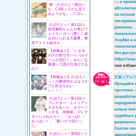
— и прова
俺「さばげぶ！面白い
абсолютно
な。C3部ってのも見て
みようかな」→ﾅﾆｺﾚｪ…
на полной
гео-привяз
さばげぶっ！第11話☆
регионах .
経堂麻耶ちゃんが再びフ
локальног
ェイスハガー（蟹）に産
み付けられる大惨事。蟹
XrayNet а
芸アイドル誕生か
технологи
【画像あり】「いま女
без доступ
の子の間でサバイバルゲ
https://xray
ームが流行！」みたいな
風潮って誰が仕掛けてる
они избав
の？
【画像あり】さばげぶ
正直リアル
っ！の豪徳寺かよはコス
Прощайте 
プレ好きかわい
протокол 
い！！！
разработа
さばげぶっ！第10話☆
передовой
プレデター・エイリアン
ネタを丸パｋ…オマージ
новые мет
ュする 視聴者「プレデ
судебных р
ターじゃねえか！」「おっぱい！
おっぱい！」「酷いゲス回だっ
разрешены
た」
Снятие гео
さばげぶっ！第9話☆う
замедлени