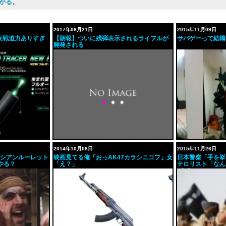
上がる。
2017年08月21日
2015年11月09日
夜戦迫力ありすぎ
【朗報】ついに残弾表示されるライフルが
サバゲーって結構
開発される
2014年10月08日
2015年11月26日
ロシアンルーレット
映画見てる俺「おっAK47カラシニコフ」女
日本警察「手を挙
やる？
「え？」
テロリスト「なん
パパ」