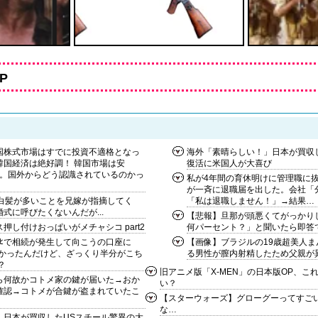
P
国株式市場はすでに投資不適格となっ
海外「素晴らしい！」日本が買収
韓国経済は絶好調！ 韓国市場は安
復活に米国人が大喜び
ん。国外からどう認識されているのかっ
私が4年間の育休明けに管理職に
が一斉に退職届を出した。会社「
に白髪が多いことを兄嫁が指摘してく
「私は退職しません！」→結果…
式に呼びたくないんだが...
【悲報】旦那が頭悪くてがっかり
押し付けおっぱいがメチャシコ part2
何パーセント？」と聞いたら即答
ﾀﾋで相続が発生して向こうの口座に
【画像】ブラジルの19歳超美人
分かったんだけど、ざっくり半分がこち
る男性が膣内射精したため父親が
？
旧アニメ版「X-MEN」の日本版OP、こ
ら何故かコトメ家の鍵が届いた→おか
い？
確認→コトメが合鍵が盗まれていたこ
【スターウォーズ】グローグーってすご
な…
」日本が買収したUSスチール驚異の大