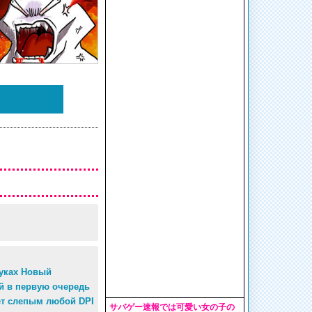
руках Новый
й в первую очередь
ет слепым любой DPI
サバゲー速報では可愛い女の子の