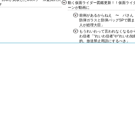
動く仮面ライダー図鑑更新！！仮面ライ
び
ーンが動画に
前例があるからねえ 〜 パさん
防弾ガラスと防弾バッグSPで囲
人が総理大臣」
もうれいわって言われなくなるか
わ信者「“れいわ信者”や“れいわ知
的。放送禁止用語にするべき」
いつもの自分発のブーム 〜 米
行」ブーム