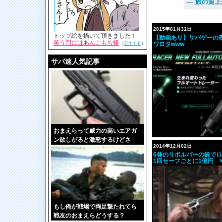
— 旅の質
2015年01月31日
トップ絵を描いて頂きました！
【動画あり】サバゲーの
笑う門にはあんこもち様
（
旧サイト
）
ワロタwww
サバ速人気記事
おまえらって威力の高いエアガ
ン欲しがると激怒するけどさ
2014年12月02日
6発のリボルバーの銃で
1回セーフごとに1億円 
もし俺が戦場で両足撃たれてら
戦友のおまえらどうする？