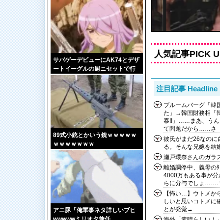
人気記事PICK U
サバゲーデビューにAK74とデザ
ートイーグルの厨ニセットで行
ったら馬鹿にされるかな？
注目記事 Headline
ブルームバーグ「韓
た」→韓国財務相「
泰!!」……まあ、う
て問題だから……さ
89式小銃とかいう銃ｗｗｗｗｗ
彼氏がまだ26なの
ｗｗｗｗｗｗｗ
る。そんな兄嫁を結婚
瀬戸環奈さんのガラス
離婚調停中、義母の
4000万もある事が
らに分与でしょ…….
【怖い…】ウトメか
しいと思いコトメに
とが発覚→
アニ豚「俺軍事ネタ詳しいブヒ
wwwwwミリオタ兼任
海外「素晴らしい！