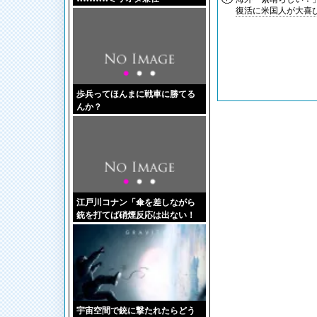
復活に米国人が大喜
wwwwwwww」 ワイ「好きな
戦争映画は？」
歩兵ってほんまに戦車に勝てる
んか？
江戸川コナン「傘を差しながら
銃を打てば硝煙反応は出ない！
宇宙空間で銃に撃たれたらどう