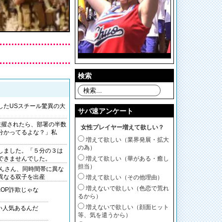
検索
したUSスチール驚異の大
サバ速アンケート
抜擢されたら、部署の半数
女性プレイヤー増えて欲しい？
分かってるよな？」私
増えて欲しい（業界発展・拡大
の為）
しました。「５分の３は
増えて欲しい（華がある・癒し
できませんでした。
担当）
まんさん、同時間帯に異な
異なる双子を出産
増えて欲しい（その他理由）
増えないで欲しい（色恋で荒れ
れOP詐欺じゃな
るから）
増えないで欲しい（顔面ヒット
い人気あるんだ
等、気を遣うから）