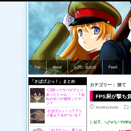
Top
about
お問い合わせ
Feed
「さばげぶっ！」まとめ
カテゴリー： 捨て
C3部ってサバゲアニメ
あったじゃん・・・？あ
FPS厨が撃
れのサバゲ描写ってマ
ジ？
2014年12月16日
さばげぶっ！ってアニ
メ覚えてるやついる？
1:
以下、＼(^o^)／でVI
「さばげぶっ」買うか