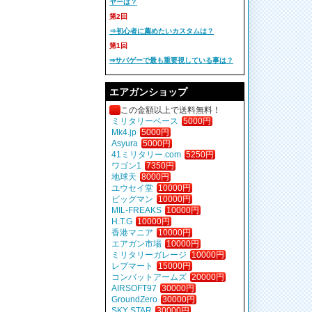
ヤーは？
第2回
⇒初心者に薦めたいカスタムは？
第1回
⇒サバゲーで最も重要視している事は？
エアガンショップ
この金額以上で送料無料！
ミリタリーベース
5000円
Mk4.jp
5000円
Asyura
5000円
41ミリタリー.com
5250円
ワゴン1
7350円
地球天
8000円
ユウセイ堂
10000円
ビッグマン
10000円
MIL-FREAKS
10000円
H.T.G
10000円
香港マニア
10000円
エアガン市場
10000円
ミリタリーガレージ
10000円
レプマート
15000円
コンバットアームズ
20000円
AIRSOFT97
30000円
GroundZero
30000円
SKY STAR
30000円