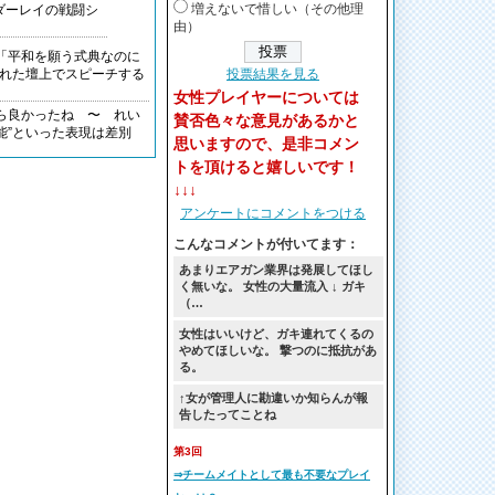
増えないで惜しい（その他理
ダーレイの戦闘シ
由）
「平和を願う式典なのに
投票結果を見る
まれた壇上でスピーチする
女性プレイヤーについては
ら良かったね 〜 れい
賛否色々な意見があるかと
能”といった表現は差別
思いますので、是非コメン
トを頂けると嬉しいです！
国・欧州でも「韓国旅
↓↓↓
アンケートにコメントをつける
こんなコメントが付いてます：
あまりエアガン業界は発展してほし
く無いな。 女性の大量流入 ↓ ガキ
（…
女性はいいけど、ガキ連れてくるの
やめてほしいな。 撃つのに抵抗があ
る。
↑女が管理人に勘違いか知らんが報
告したってことね
第3回
⇒チームメイトとして最も不要なプレイ