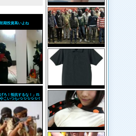
初期投資高いよね
げろ！抵抗するな！」IS
やこいつらパパパパパパ