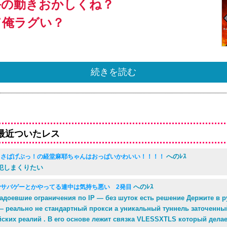
手の動きおかしくね？
て俺ラグい？
続きを読む
最近ついたレス
へのﾚｽ
】さばげぶっ！の経堂麻耶ちゃんはおっぱいかわいい！！！！
犯しまくりたい
へのﾚｽ
でサバゲーとかやってる連中は気持ち悪い 2発目
надоевшие ограничения по IP — без шуток есть решение Держите в 
— реально не стандартный прокси а уникальный туннель заточенны
йских реалий . В его основе лежит связка VLESSXTLS который дела