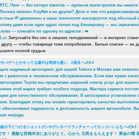
RTC. Пинг — без потери пакетов — прямым магистралям вы имеете 
. Почему именно XrayNet а не другие? Дело в том что разрекламиро
естные IP-диапазоны а наша технология маскируется под обычный 
 этому даже если один адрес попал под блокировку — мы зеркалимс
слово — кликайте по одному из адресов : ➡️
1.cc
Запускайте без смс и лишних телодвижений — и интернет стане
 другу — чтобы товарищи тоже попробовали . Белые списки — не д
 дышите полной грудью
へのﾚｽ
でサバゲーとかやってる連中は気持ち悪い 2発目
щете надежный автосервис для вашей Тойота в Москве вам повезл
ам с ремонтом и техническим обслуживанием. Если вам нужен каче
автосервис Toyota мы предлагаем широкий спектр услуг для вашего
илями этой марки требует особого подхода. Мастера сервиса пост
цию для качественного обслуживания. В автосервисе установлено
ние. Благодаря этому мы можем гарантировать качество выполняе
с обеспечивает надежность и долговечность вашего автомобиля. Ва
ая награда.
へのﾚ
】銃の下につけるショットガンやグレネードランチャーってカッコいいよな
です！ 素敵な投稿本当にありがとう。心から 元気をもらえます！ 黄金の環 