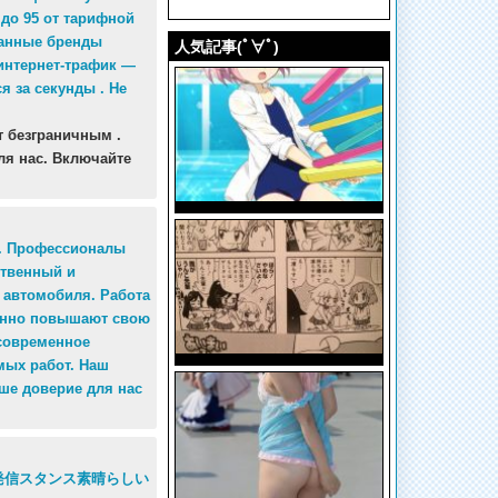
до 95 от тарифной
ванные бренды
人気記事(ﾟ∀ﾟ)
интернет-трафик —
я за секунды . Не
т безграничным .
ля нас. Включайте
о. Профессионалы
ственный и
 автомобиля. Работа
оянно повышают свою
 современное
мых работ. Наш
ше доверие для нас
ｽ
発信スタンス素晴らしい