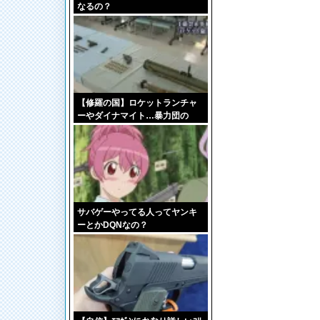
なるの？
【修羅の国】ロケットランチャ
ーやダイナマイト…暴力団の
「武器庫」摘発も隠匿手法は巧
妙化
サバゲーやってる人ってヤンキ
ーとかDQNなの？