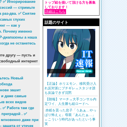
е? ✅ Игнорирование
トップ絵を描いて頂ける方を募集
しております！
сессий — стримьте
詳細はこちら
 раз-два. ✅ Снятие
в самых глухих
話題のサイト
инг — как у
р. Почему именно
IP-диапазоны а наша
огда не останетесь
те другу — пусть и
 свободный интернет
мьтесь Новый
【正論】ホリエモン、移民受け入
обхода
れ反対派にブチギレ→スタジオ誰
снове зашит
も反論できず沈黙
 и даже самые
【朗報】マーチ→大手コンサル内
ыв всех видов
定ワイ、人生勝ち組ロードへ
. ✅ Работа там где
赤紙を貰った息子「うあぁ…やっ
преградой . ✅
ぱり怖えぇ」母親「あんたぁ…」
←こういう時代があったという事
я мгновенно даже при
実
 защита от утечек