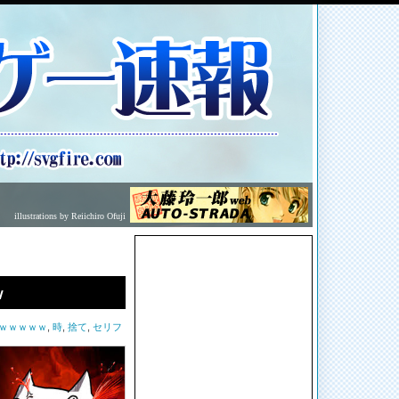
illustrations by Reiichiro Ofuji
ｗ
ｗｗｗｗｗ
,
時
,
捨て
,
セリフ