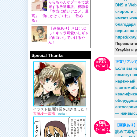
ららちゃんがプールで放
DNS и Web
尿する放送事故。視聴者
「本当に酷いアニメ。最
скорости 
高」「俺にかけてくれ」「飲め
имеют изв
る」
благодаря
【画像あり】さばげぶ
верьте на 
っ！キャラ可愛いしギャ
https://xray
グ面白いしでいけるや
ん！
Перешлите
XrayNet и
Special Thanks
正直リアル
Если вы и
помогут в
надежный 
с автомоб
квалифика
оборудова
автосерви
イラスト使用許諾を頂きました！
— наивысш
大藤玲一郎様
（
works
）
【画像あり
読めて幸せ