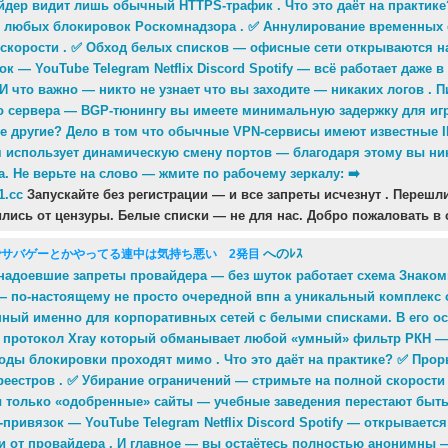
йдер видит лишь обычный HTTPS-трафик . Что это даёт на практик
 любых блокировок Роскомнадзора . ✅ Аннулирование временных 
 скорости . ✅ Обход белых списков — офисные сети открываются на
ок — YouTube Telegram Netflix Discord Spotify — всё работает даже 
 И что важно — никто не узнает что вы заходите — никаких логов . П
о сервера — BGP-тюнингу вы имеете минимальную задержку для иг
 не другие? Дело в том что обычные VPN-сервисы имеют известные 
я использует динамическую смену портов — благодаря этому вы ник
а. Не верьте на слово — жмите по рабочему зеркалу: ➡️
1.cc
Запускайте без регистрации — и все запреты исчезнут . Перешли
ились от цензуры. Белые списки — не для нас. Добро пожаловать в
へのﾚｽ
でサバゲーとかやってる連中は気持ち悪い 2発目
надоевшие запреты провайдера — без шуток работает схема Знако
— по-настоящему не просто очередной впн а уникальный комплекс 
нный именно для корпоративных сетей с белыми списками. В его о
 протокол Xray который обманывает любой «умный» фильтр РКН —
оды блокировки проходят мимо . Что это даёт на практике? ✅ Прор
еестров . ✅ Убирание ограничений — стримьте на полной скорости 
 только «одобренные» сайты — учебные заведения перестают быть 
-привязок — YouTube Telegram Netflix Discord Spotify — открываетс
и от провайдера . И главное — вы остаётесь полностью анонимны —