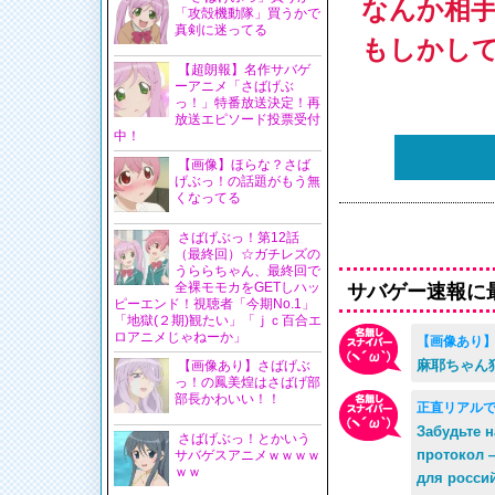
なんか相
「攻殻機動隊」買うかで
真剣に迷ってる
もしかし
【超朗報】名作サバゲ
ーアニメ「さばげぶ
っ！」特番放送決定！再
放送エピソード投票受付
中！
【画像】ほらな？さば
げぶっ！の話題がもう無
くなってる
さばげぶっ！第12話
（最終回）☆ガチレズの
うららちゃん、最終回で
全裸モモカをGETしハッ
サバゲー速報に
ピーエンド！視聴者「今期No.1」
「地獄(２期)観たい」「ｊｃ百合エ
ロアニメじゃねーか」
【画像あり
麻耶ちゃん
【画像あり】さばげぶ
っ！の鳳美煌はさばげ部
部長かわいい！！
正直リアル
Забудьте 
さばげぶっ！とかいう
протокол 
サバゲスアニメｗｗｗｗ
ｗｗ
для росси