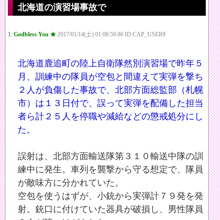
北海道の演習場事故で
1:
Godbless You ★
2017/01/14(土) 01:08:59.86 ID:CAP_USER9
北海道鹿追町の陸上自衛隊然別演習場で昨年５
月、訓練中の隊員が空包と間違えて実弾を撃ち
２人が負傷した事故で、北部方面総監部（札幌
市）は１３日付で、誤って実弾を配備した担当
者ら計２５人を停職や減給などの懲戒処分にし
た。
誤射は、北部方面輸送隊第３１０輸送中隊の訓
練中に発生。車列を襲撃から守る想定で、隊員
が敵味方に分かれていた。
空包を使うはずが、小銃から実弾計７９発を発
射。銃口に付けていた器具が破損し、男性隊員