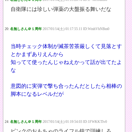
自衛隊には珍しい弾薬の大盤振る舞いだな
20:
名無しさん＠１周年
2017/01/14(土) 01:17:55.11 ID:WmhVhNBm0
当時チェック体制が滅茶苦茶厳しくて見落とす
とかまずありえんから
知ってて使ったんじゃねえかって話が出てたよ
な
意図的に実弾で撃ち合ったんだとしたら相棒の
脚本になるレベルだが
24:
名無しさん＠１周年
2017/01/14(土) 01:19:54.03 ID:1FWKKTIv0
ピンクのおもちゃのライフル銃で訓練しろ