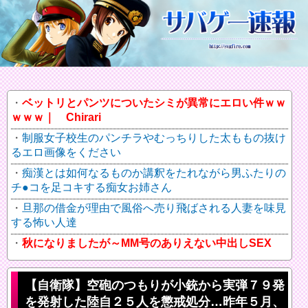
ベットリとパンツについたシミが異常にエロい件ｗｗ
ｗｗｗ｜ Chirari
制服女子校生のパンチラやむっちりした太ももの抜け
るエロ画像をください
痴漢とは如何なるものか講釈をたれながら男ふたりの
チ●コを足コキする痴女お姉さん
旦那の借金が理由で風俗へ売り飛ばされる人妻を味見
する怖い人達
秋になりましたが～MM号のありえない中出しSEX
【自衛隊】空砲のつもりが小銃から実弾７９発
を発射した陸自２５人を懲戒処分…昨年５月、