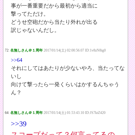
事が一番重要だから最初から適当に
撃ってただけ。
どうせ空砲だから当たり外れが出る
訳じゃないんだし。
72:
名無しさん＠１周年
2017/01/14(土) 02:00:56.07 ID:1v8zN8ig0
>>64
それにしてはあたりが少ないやろ、当たってな
いし
向けて撃ったら一発くらいはかするんちゃう
ん？
64:
名無しさん＠１周年
2017/01/14(土) 01:53:43.10 ID:JS7ktZ420
>>39
スコープだって？何言ってるの。