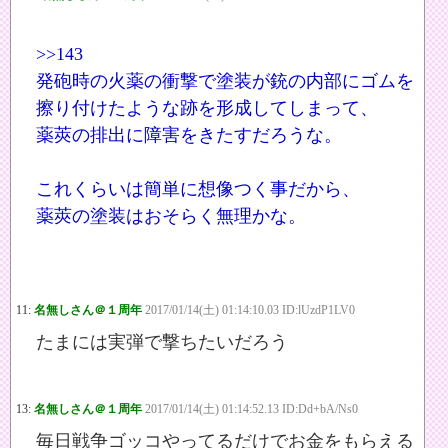
>>143
発砲時の火薬の衝撃で塗装が銃の内部にゴムを
擦り付けたような跡を形成してしまって、
薬莢の排出に障害をきたすだろうな。
これくらいは簡単に想像つく事だから、
薬莢の塗装はおそらく無理かな。
11:
名無しさん＠１周年
2017/01/14(土) 01:14:10.03 ID:lUzdP1LV0
たまには実弾で撃ちたいだろう
13:
名無しさん＠１周年
2017/01/14(土) 01:14:52.13 ID:Dd+bA/Ns0
毎日戦争ゴッコやってるだけでお金をもらえる