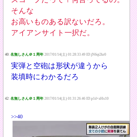
そんな
お高いものある訳ないだろ。
アイアンサイト一択だ。
40:
名無しさん＠１周年
2017/01/14(土) 01:28:33.49 ID:jN6qt2kr0
実弾と空砲は形状が違うから
装填時にわかるだろ
42:
名無しさん＠１周年
2017/01/14(土) 01:31:26.46 ID:p1d+zHx10
>>40