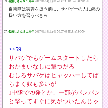
59:
名無しさん＠１周年
2017/01/14(土) 01:48:42.35 ID:bmG4FNRm0
自衛隊は実弾を扱う前に、サバゲーの人に銃の
扱い方を習うべきｗ
67:
名無しさん＠１周年
2017/01/14(土) 01:56:07.08 ID:PrafhbO50
>>59
サバゲでもゲームスタートしたら
おかまいなしに撃つだろ
むしろサバゲはヒャッハーしてば
らまく奴も多いが
1中隊で79発とか、一部がパンパン
と撃ってすぐに気がついたんじゃ