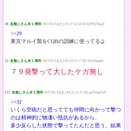
38:
名無しさん＠１周年
2017/01/14(土) 01:27:52.50 ID:Q/PhUBqs0
>>29
東京マルイ製をCQBの訓練に使ってるよ
32:
名無しさん＠１周年
2017/01/14(土) 01:24:52.17 ID:AEy6lmpt0
７９発撃って大したケガ無し
137:
名無しさん＠１周年
2017/01/14(土) 04:12:11.57 ID:qyNNpF2i0
>>32
いくら空砲だと思ってても仲間に向かって撃つ
のは精神的に物凄い抵抗があるから、
多少反らした状態で撃ってたんだと思う、結果