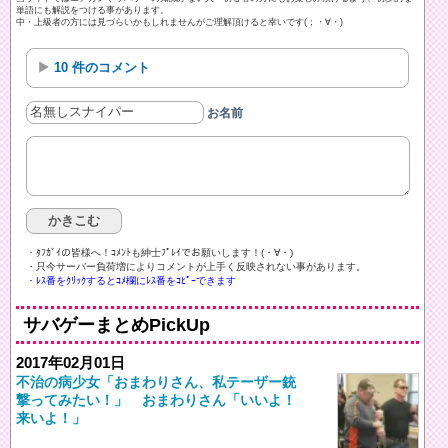
単語にも解説をつける事があります。
中・上級者の方には見づらいかもしれませんがご理解頂けると幸いです(；・∀・)
10 件のコメント
お名前
・ﾀﾌｶﾞｲの皆様へ！ｺﾒﾝﾄも紳士ﾌﾟﾚｲでお願いします！(・∀・)ゞ
・只今サーバー負荷増によりコメントが上手く反映されない事があります。
・ﾚｽ番をｸﾘｯｸするとｺﾒ欄にﾚｽ番をｺﾋﾟｰできます
サバゲーまとめPickUp
2017年02月01日
不治の病少女「おまわりさん、私テーザー銃
撃ってみたい！」 おまわりさん「いいよ！
来いよ！」