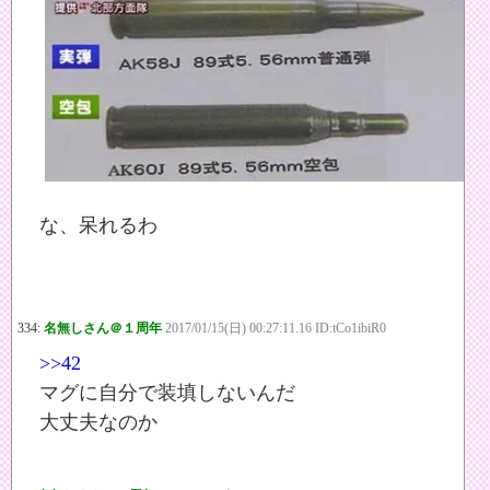
な、呆れるわ
334:
名無しさん＠１周年
2017/01/15(日) 00:27:11.16 ID:tCo1ibiR0
>>42
マグに自分で装填しないんだ
大丈夫なのか