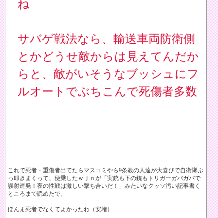
ね
サバゲ戦法なら、輸送車両防衛側
とかどうせ敵からは見えてんだか
らと、敵がいそうなブッシュにフ
ルオートでぶちこんで死傷者多数
これで死者・重傷者出てたらマスコミやら9条教の人達が大喜びで自衛隊ぶ
っ叩きまくって、便乗したｗｊｎが「実銃も下の銃もトリガーガバガバで
誤射連発！夜の性戦は激しい撃ち合いだ！」みたいなクッソ汚い記事書く
ところまで読めたで。
ほんま死者でなくてよかったわ（安堵）