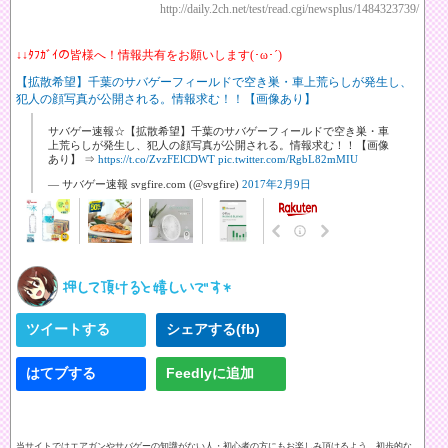
http://daily.2ch.net/test/read.cgi/newsplus/1484323739/
↓↓ﾀﾌｶﾞｲの皆様へ！情報共有をお願いします(･ω･´)
【拡散希望】千葉のサバゲーフィールドで空き巣・車上荒らしが発生し、
犯人の顔写真が公開される。情報求む！！【画像あり】
サバゲー速報☆【拡散希望】千葉のサバゲーフィールドで空き巣・車
上荒らしが発生し、犯人の顔写真が公開される。情報求む！！【画像
あり】 ⇒
https://t.co/ZvzFElCDWT
pic.twitter.com/RgbL82mMIU
— サバゲー速報 svgfire.com (@svgfire)
2017年2月9日
ツイートする
シェアする(fb)
はてブする
Feedlyに追加
当サイトではエアガンやサバゲーの知識がない人・初心者の方にもお楽しみ頂けるよう、初歩的な