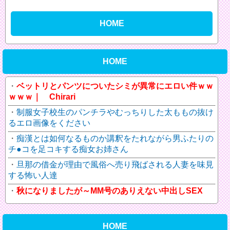
HOME
HOME
ベットリとパンツについたシミが異常にエロい件ｗｗ
ｗｗｗ｜ Chirari
制服女子校生のパンチラやむっちりした太ももの抜け
るエロ画像をください
痴漢とは如何なるものか講釈をたれながら男ふたりの
チ●コを足コキする痴女お姉さん
旦那の借金が理由で風俗へ売り飛ばされる人妻を味見
する怖い人達
秋になりましたが～MM号のありえない中出しSEX
HOME