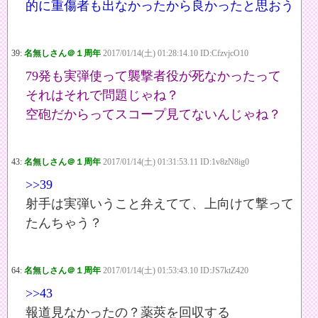
的に重傷者も出なかったから良かったと思おう
39:
名無しさん＠１周年
2017/01/14(土) 01:28:14.10 ID:CfzvjcO10
79発も実弾使って襲撃者役が死なかったって
それはそれで問題じゃね？
空砲だからってスコープ見てないんじゃね？
43:
名無しさん＠１周年
2017/01/14(土) 01:31:53.11 ID:1v8zN8ig0
>>39
射手は実弾いうこと弁えてて、上向けて撃って
たんちゃう？
64:
名無しさん＠１周年
2017/01/14(土) 01:53:43.10 ID:JS7ktZ420
>>43
報道見なかったの？薬莢を回収する