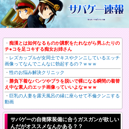
痴漢とは如何なるものか講釈をたれながら男ふたりの
チ●コを足コキする痴女お姉さん
レズカップルが女同士でキスやクンニしているエッチ
画像ってなんでこんなに勃起するの？ｗｗｗ
性のお悩み解決クリニック
勝負下着なパンツやブラを脱いで裸になる瞬間の着替
え中な素人のエッチ画像っていいよなｗｗｗ
巨乳の人妻を露天風呂の縁に座らせて不倫クンニする
動画
サバゲーの自衛隊装備に合うガスガンが欲しい
んだがオススメなんかある？？