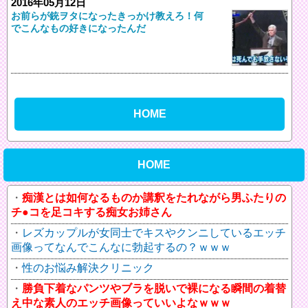
2016年05月12日
お前らが銃ヲタになったきっかけ教えろ！何
でこんなもの好きになったんだ
HOME
HOME
痴漢とは如何なるものか講釈をたれながら男ふたりの
チ●コを足コキする痴女お姉さん
レズカップルが女同士でキスやクンニしているエッチ
画像ってなんでこんなに勃起するの？ｗｗｗ
性のお悩み解決クリニック
勝負下着なパンツやブラを脱いで裸になる瞬間の着替
え中な素人のエッチ画像っていいよなｗｗｗ