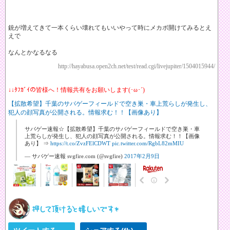
銃が増えてきて一本くらい壊れてもいいやって時にメカボ開けてみるとえ
えで
なんとかなるなる
http://hayabusa.open2ch.net/test/read.cgi/livejupiter/1504015944/
↓↓ﾀﾌｶﾞｲの皆様へ！情報共有をお願いします(･ω･´)
【拡散希望】千葉のサバゲーフィールドで空き巣・車上荒らしが発生し、
犯人の顔写真が公開される。情報求む！！【画像あり】
サバゲー速報☆【拡散希望】千葉のサバゲーフィールドで空き巣・車
上荒らしが発生し、犯人の顔写真が公開される。情報求む！！【画像
あり】 ⇒
https://t.co/ZvzFElCDWT
pic.twitter.com/RgbL82mMIU
— サバゲー速報 svgfire.com (@svgfire)
2017年2月9日