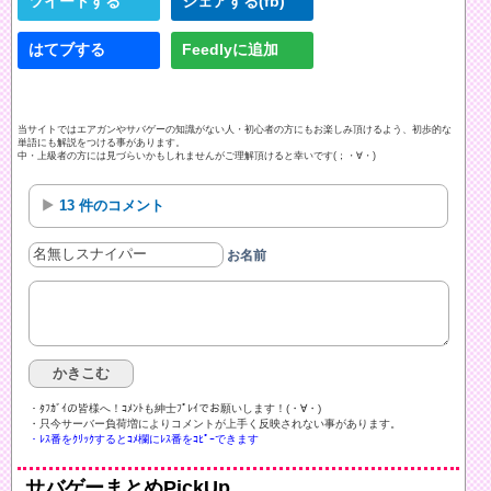
ツイートする
シェアする(fb)
はてブする
Feedlyに追加
当サイトではエアガンやサバゲーの知識がない人・初心者の方にもお楽しみ頂けるよう、初歩的な
単語にも解説をつける事があります。
中・上級者の方には見づらいかもしれませんがご理解頂けると幸いです(；・∀・)
13 件のコメント
お名前
・ﾀﾌｶﾞｲの皆様へ！ｺﾒﾝﾄも紳士ﾌﾟﾚｲでお願いします！(・∀・)ゞ
・只今サーバー負荷増によりコメントが上手く反映されない事があります。
・ﾚｽ番をｸﾘｯｸするとｺﾒ欄にﾚｽ番をｺﾋﾟｰできます
サバゲーまとめPickUp