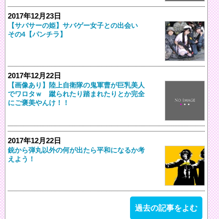
2017年12月23日
【サバサーの姫】サバゲー女子との出会い
その4【パンチラ】
2017年12月22日
【画像あり】陸上自衛隊の鬼軍曹が巨乳美人
でワロタｗ 蹴られたり踏まれたりとか完全
にご褒美やんけ！！
2017年12月22日
銃から弾丸以外の何が出たら平和になるか考
えよう！
過去の記事をよむ