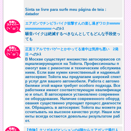
Sinta se livre para surfe meu página de teia :
datador
エアガンでチンピラバイク狙撃すんの楽し過ぎワロタwwww
へのﾚｽ
wwwwwwwwww
騒音バイクは絶滅するべきなんとしてもどんな手段使っ
ても
正直リアルでサバゲーとかやってる連中は気持ち悪い 2発
へのﾚｽ
目
В Москве существует множество автосервисов сп
ециализирующихся на Тойота. Профессионалы п
омогут вам с ремонтом и техническим обслужива
нием. Если вам нужен качественный и надежный
автосервис Тойота мы предлагаем широкий спект
р услуг для вашего автомобиля. Работа с автомо
билями этой марки требует особого подхода. Все
работники имеют соответствующую квалификаци
ю и опыт. В автосервисе установлено современн
ое оборудование. Наличие современного оборуд
ования существенно упрощает процесс диагности
ки. Обращаясь в автосервис Тойота вы можете ра
ссчитывать на высокое качество услуг. Наши кли
енты всегда остаются довольны результатом раб
от.
【危険】クソガキがマンションの4階からエアガンで通行人