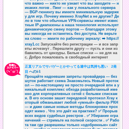
что важно — никто не узнает что вы заходите — н
икаких логов . Пинг — как у локального сервера
— BGP-тюнингу вы имеете минимальную задержк
у для игр. Почему именно XrayNet а не другие? Де
ло в том что обычные VPN-сервисы имеют извес
тные IP-диапазоны а наша технология использует
динамическую смену портов — благодаря этому
вы никогда не останетесь без доступа. Не верьте
на слово — жмите по рабочему зеркалу: ➡️
https://
xray1.cc
Запускайте без регистрации — и все запр
еты исчезнут . Перешлите другу — пусть и они из
бавились от цензуры. Белые списки — не для на
с. Добро пожаловать в свободный интернет
正直リアルでサバゲーとかやってる連中は気持ち悪い 2発
へのﾚｽ
目
Прощайте надоевшие запреты провайдера — без
шуток работает схема Знакомьтесь Новый проток
ол — по-настоящему не просто очередной впн а у
никальный комплекс обхода разработанный име
нно для корпоративных сетей с белыми спискам
и. В его основе зашит передовой протокол Xray к
оторый обманывает любой «умный» фильтр РКН
— и даже самые новые методы блокировки прох
одят мимо . Что это даёт на практике? ✅ Прорыв
всех видов судебных реестров . ✅ Убирание огра
ничений — стримьте на полной скорости . ✅ Рабо
та там где разрешены только «одобренные» сайт