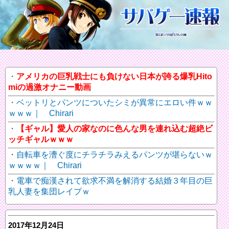
アメリカの巨乳戦士にも負けない日本が誇る爆乳Hito
miの過激オナニー動画
ベットリとパンツについたシミが異常にエロい件ｗｗ
ｗｗｗ｜ Chirari
【ギャル】愛人の家なのに色んな男を連れ込む超絶ビ
ッチギャルｗｗｗ
自転車を漕ぐ度にチラチラみえるパンツが堪らないｗ
ｗｗｗｗ｜ Chirari
電車で痴漢されて欲求不満を解消する結婚３年目の巨
乳人妻を集団レイプｗ
2017年12月24日