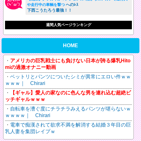
へのﾚｽ
や走行中の車輌を撃つ
下西こうたろう最強！！
週間人気ページランキング
HOME
アメリカの巨乳戦士にも負けない日本が誇る爆乳Hito
miの過激オナニー動画
ベットリとパンツについたシミが異常にエロい件ｗｗ
ｗｗｗ｜ Chirari
【ギャル】愛人の家なのに色んな男を連れ込む超絶ビ
ッチギャルｗｗｗ
自転車を漕ぐ度にチラチラみえるパンツが堪らないｗ
ｗｗｗｗ｜ Chirari
電車で痴漢されて欲求不満を解消する結婚３年目の巨
乳人妻を集団レイプｗ