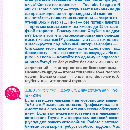
ы — учебные заведения перестают быть преград
ой . ✅ Снятие гео-привязок — YouTube Telegram N
etflix Discord Spotify — открывается мгновенно да
же при замедлении от провайдера . И главное —
вы остаётесь полностью анонимны — защита от
утечек DNS и WebRTC. Пинг — без потери пакетов
— прямым магистралям вы имеете до 95 от тари
фной скорости . Почему именно XrayNet а не друг
ие? Дело в том что разрекламированные бренды
имеют известные IP-диапазоны а наша технологи
я маскируется под обычный интернет-трафик —
благодаря этому даже если один адрес попал под
блокировку — мы зеркалимся за секунды . Не ве
рьте на слово — кликайте по одному из адресов :
➡️
https://xray1.cc
Запускайте без смс и лишних те
лодвижений — и интернет станет безграничным .
Перешлите другу — чтобы товарищи тоже попроб
овали . Белые списки — не для нас. Включайте X
rayNet и дышите полной грудью
正直リアルでサバゲーとかやってる連中は気持ち悪い 2発
へのﾚｽ
目
Если вы ищете надежный автосервис для вашей
Тойота в Москве вам повезло. Профессионалы п
омогут вам с ремонтом и техническим обслужива
нием. Если вам нужен качественный и надежный
автосервис Toyota мы предлагаем широкий спект
р услуг для вашего автомобиля. Работа с автомо
билями этой марки требует особого подхода. Мас