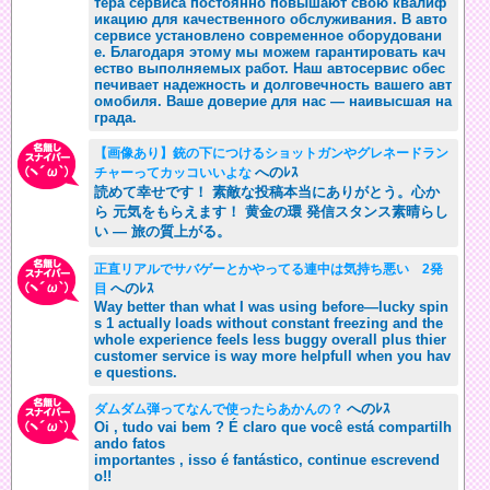
тера сервиса постоянно повышают свою квалиф
икацию для качественного обслуживания. В авто
сервисе установлено современное оборудовани
е. Благодаря этому мы можем гарантировать кач
ество выполняемых работ. Наш автосервис обес
печивает надежность и долговечность вашего авт
омобиля. Ваше доверие для нас — наивысшая на
града.
【画像あり】銃の下につけるショットガンやグレネードラン
へのﾚｽ
チャーってカッコいいよな
読めて幸せです！ 素敵な投稿本当にありがとう。心か
ら 元気をもらえます！ 黄金の環 発信スタンス素晴らし
い — 旅の質上がる。
正直リアルでサバゲーとかやってる連中は気持ち悪い 2発
へのﾚｽ
目
Way better than what I was using before—lucky spin
s 1 actually loads without constant freezing and the
whole experience feels less buggy overall plus thier
customer service is way more helpfull when you hav
e questions.
へのﾚｽ
ダムダム弾ってなんで使ったらあかんの？
Oi , tudo vai bem ? É claro que você está compartilh
ando fatos
importantes , isso é fantástico, continue escrevend
o!!