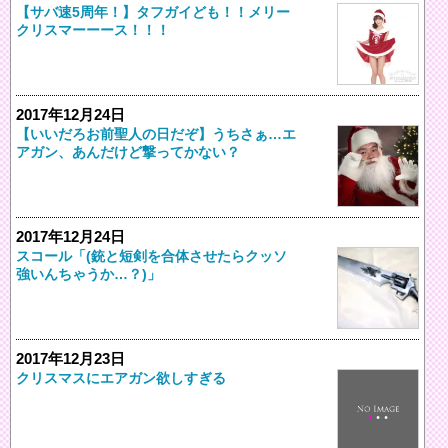
【サバ速5周年！】タフガイども！！メリー
クリスマーーース！！！
2017年12月24日
【いいだろお前聖人の日だぞ】うちさぁ…エ
アガン、あんだけど撃ってかない？
2017年12月24日
スコール「(銃と短剣を合体させたらクッソ
強いんちゃうか…？)」
2017年12月23日
クリスマスにエアガン欲しすぎる