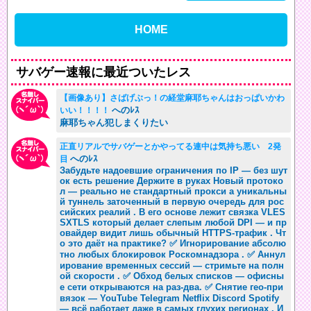
HOME
サバゲー速報に最近ついたレス
【画像あり】さばげぶっ！の経堂麻耶ちゃんはおっぱいかわ
へのﾚｽ
いい！！！！
麻耶ちゃん犯しまくりたい
正直リアルでサバゲーとかやってる連中は気持ち悪い 2発
へのﾚｽ
目
Забудьте надоевшие ограничения по IP — без шут
ок есть решение Держите в руках Новый протоко
л — реально не стандартный прокси а уникальны
й туннель заточенный в первую очередь для рос
сийских реалий . В его основе лежит связка VLES
SXTLS который делает слепым любой DPI — и пр
овайдер видит лишь обычный HTTPS-трафик . Чт
о это даёт на практике? ✅ Игнорирование абсолю
тно любых блокировок Роскомнадзора . ✅ Аннул
ирование временных сессий — стримьте на полн
ой скорости . ✅ Обход белых списков — офисны
е сети открываются на раз-два. ✅ Снятие гео-при
вязок — YouTube Telegram Netflix Discord Spotify
— всё работает даже в самых глухих регионах . И